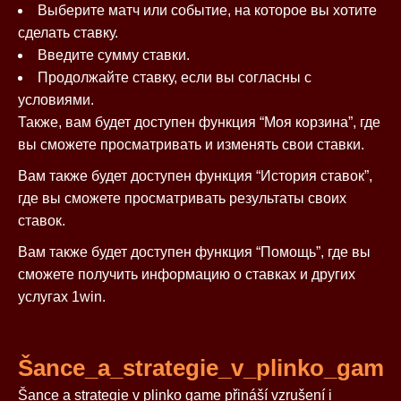
Выберите матч или событие, на которое вы хотите
сделать ставку.
Введите сумму ставки.
Продолжайте ставку, если вы согласны с
условиями.
Также, вам будет доступен функция “Моя корзина”, где
вы сможете просматривать и изменять свои ставки.
Вам также будет доступен функция “История ставок”,
где вы сможете просматривать результаты своих
ставок.
Вам также будет доступен функция “Помощь”, где вы
сможете получить информацию о ставках и других
услугах 1win.
Šance_a_strategie_v_plinko_game
Šance a strategie v plinko game přináší vzrušení i