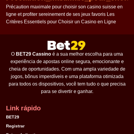
Précaution maximale pour choisir son casino suisse en
ligne et profiter sereinement de ses jeux favoris Les
Critères Essentiels pour Choisir un Casino en Ligne
O
BET29 Cassino
é a sua melhor escolha para uma
experiência de apostas online segura, emocionante e
cheia de oportunidades. Com uma ampla variedade de
jogos, bônus imperdíveis e uma plataforma otimizada
para todos os dispositivos, você tem tudo o que precisa
para se divertir e ganhar.
Link rápido
BET29
Registrar