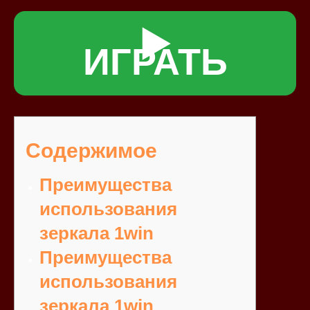
▶️
ИГРАТЬ
Содержимое
Преимущества
использования
зеркала 1win
Преимущества
использования
зеркала 1win