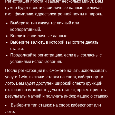
Регистрация проста и займет несколько минут. Вам
нужно будет ввести свои личные данные, включая
имя, фамилию, адрес электронной почты и пароль.
Выберите тип аккаунта: личный или
корпоративный.
Введите свои личные данные.
Выберите валюту, в которой вы хотите делать
ставки.
Продолжайте регистрацию, если вы согласны с
условиями использования.
После регистрации вы сможете начать использовать
услуги 1win, включая ставки на спорт, киберспорт и
лото. Вам будет доступен широкий спектр функций,
включая возможность делать ставки, просматривать
результаты матчей и получать информацию о ставках.
Выберите тип ставки: на спорт, киберспорт или
лото.