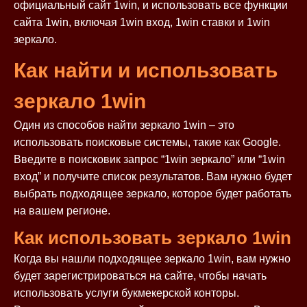
официальный сайт 1win, и использовать все функции
сайта 1win, включая 1win вход, 1win ставки и 1win
зеркало.
Как найти и использовать
зеркало 1win
Один из способов найти зеркало 1win – это
использовать поисковые системы, такие как Google.
Введите в поисковик запрос “1win зеркало” или “1win
вход” и получите список результатов. Вам нужно будет
выбрать подходящее зеркало, которое будет работать
на вашем регионе.
Как использовать зеркало 1win
Когда вы нашли подходящее зеркало 1win, вам нужно
будет зарегистрироваться на сайте, чтобы начать
использовать услуги букмекерской конторы.