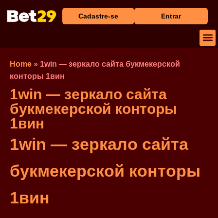
Cadastre-se
Entrar
Baix
Caça
Cassi
Home
»
1win — зеркало сайта букмекерской
конторы 1вин
1win — зеркало сайта
букмекерской конторы
1вин
1win — зеркало сайта
букмекерской конторы
1вин