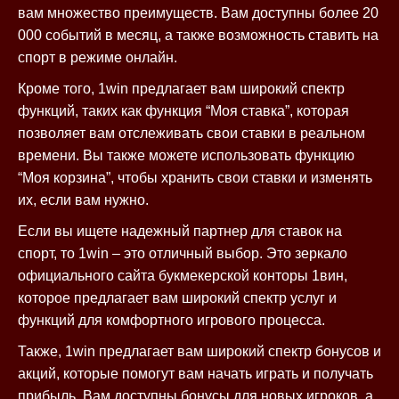
вам множество преимуществ. Вам доступны более 20
000 событий в месяц, а также возможность ставить на
спорт в режиме онлайн.
Кроме того, 1win предлагает вам широкий спектр
функций, таких как функция “Моя ставка”, которая
позволяет вам отслеживать свои ставки в реальном
времени. Вы также можете использовать функцию
“Моя корзина”, чтобы хранить свои ставки и изменять
их, если вам нужно.
Если вы ищете надежный партнер для ставок на
спорт, то 1win – это отличный выбор. Это зеркало
официального сайта букмекерской конторы 1вин,
которое предлагает вам широкий спектр услуг и
функций для комфортного игрового процесса.
Также, 1win предлагает вам широкий спектр бонусов и
акций, которые помогут вам начать играть и получать
прибыль. Вам доступны бонусы для новых игроков, а