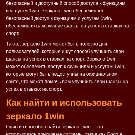
безопасный и доступный способ доступа к функциям
и услугам 1win. Зеркало 1win обеспечивает
безопасный доступ к функциям и услугам 1win,
обеспечивая вам лучшие шансы на успех в ставках на
спорт.
Также, зеркало 1win может быть полезно для
пользователей, которые ищут способ улучшить свои
шансы на успех в ставках на спорт. Зеркало 1win
может обеспечить доступ к функциям и услугам 1win,
которые могут быть недоступны на официальном
сайте, что может помочь вам улучшить свои шансы на
успех в ставках на спорт.
Как найти и использовать
зеркало 1win
Один из способов найти зеркало 1win – это
использовать поисковые системы, такие как Google.