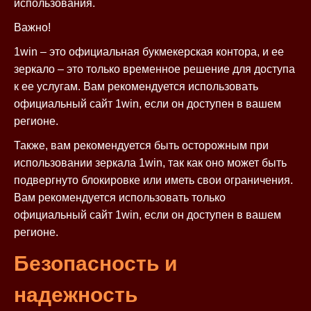
использования.
Важно!
1win – это официальная букмекерская контора, и ее
зеркало – это только временное решение для доступа
к ее услугам. Вам рекомендуется использовать
официальный сайт 1win, если он доступен в вашем
регионе.
Также, вам рекомендуется быть осторожным при
использовании зеркала 1win, так как оно может быть
подвергнуто блокировке или иметь свои ограничения.
Вам рекомендуется использовать только
официальный сайт 1win, если он доступен в вашем
регионе.
Безопасность и
надежность