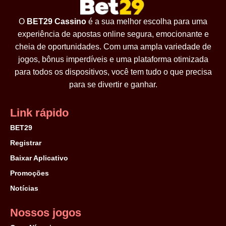
O
BET29 Cassino
é a sua melhor escolha para uma
experiência de apostas online segura, emocionante e
cheia de oportunidades. Com uma ampla variedade de
jogos, bônus imperdíveis e uma plataforma otimizada
para todos os dispositivos, você tem tudo o que precisa
para se divertir e ganhar.
Link rápido
BET29
Registrar
Baixar Aplicativo
Promoções
Notícias
Nossos jogos