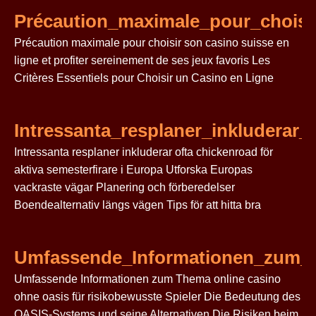
Précaution_maximale_pour_choisir
Précaution maximale pour choisir son casino suisse en
ligne et profiter sereinement de ses jeux favoris Les
Critères Essentiels pour Choisir un Casino en Ligne
Intressanta_resplaner_inkluderar_
Intressanta resplaner inkluderar ofta chickenroad för
aktiva semesterfirare i Europa Utforska Europas
vackraste vägar Planering och förberedelser
Boendealternativ längs vägen Tips för att hitta bra
Umfassende_Informationen_zum_T
Umfassende Informationen zum Thema online casino
ohne oasis für risikobewusste Spieler Die Bedeutung des
OASIS-Systems und seine Alternativen Die Risiken beim