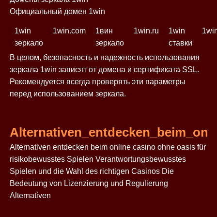
Официальный домен 1win
1win
1win.com
1вин
1win.ru
1win
1win
зеркало
зеркало
ставки
В целом, безопасность и надежность использования
зеркала 1win зависят от домена и сертификата SSL.
Рекомендуется всегда проверять эти параметры
перед использованием зеркала.
Alternativen_entdecken_beim_onli
Alternativen entdecken beim online casino ohne oasis für
risikobewusstes Spielen Verantwortungsbewusstes
Spielen und die Wahl des richtigen Casinos Die
Bedeutung von Lizenzierung und Regulierung
Alternativen