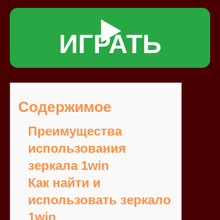
▶️
ИГРАТЬ
Содержимое
Преимущества
использования
зеркала 1win
Как найти и
использовать зеркало
1win