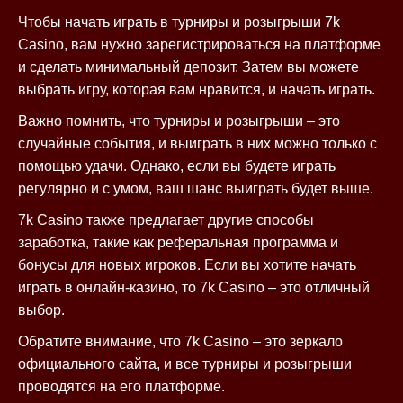
Чтобы начать играть в турниры и розыгрыши 7k
Casino, вам нужно зарегистрироваться на платформе
и сделать минимальный депозит. Затем вы можете
выбрать игру, которая вам нравится, и начать играть.
Важно помнить, что турниры и розыгрыши – это
случайные события, и выиграть в них можно только с
помощью удачи. Однако, если вы будете играть
регулярно и с умом, ваш шанс выиграть будет выше.
7k Casino также предлагает другие способы
заработка, такие как реферальная программа и
бонусы для новых игроков. Если вы хотите начать
играть в онлайн-казино, то 7k Casino – это отличный
выбор.
Обратите внимание, что 7k Casino – это зеркало
официального сайта, и все турниры и розыгрыши
проводятся на его платформе.