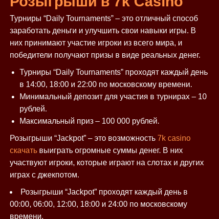
Розыгрыши в 7k Casino
Турниры “Daily Tournaments” – это отличный способ
заработать деньги и улучшить свои навыки игры. В
них принимают участие игроки из всего мира, и
победители получают призы в виде реальных денег.
Турниры “Daily Tournaments” проходят каждый день
в 14:00, 18:00 и 22:00 по московскому времени.
Минимальный депозит для участия в турнирах – 10
рублей.
Максимальный приз – 100 000 рублей.
Розыгрыши “Jackpot” – это возможность
7k casino
скачать
выиграть огромные суммы денег. В них
участвуют игроки, которые играют на слотах и других
играх с джекпотом.
Розыгрыши “Jackpot” проходят каждый день в
00:00, 06:00, 12:00, 18:00 и 24:00 по московскому
времени.