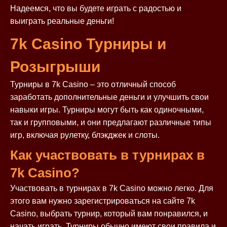
Надеемся, что вы будете играть с радостью и
выиграть реальные деньги!
7k Casino Турниры и
Розыгрыши
Турниры в 7k Casino – это отличный способ
заработать дополнительные деньги и улучшить свои
навыки игры. Турниры могут быть как одиночными,
так и групповыми, и они предлагают различные типы
игр, включая рулетку, блэкджек и слоты.
Как участвовать в турнирах в
7k Casino?
Участвовать в турнирах в 7k Casino можно легко. Для
этого вам нужно зарегистрироваться на сайте 7k
Casino, выбрать турнир, который вам понравился, и
начать играть. Турниры обычно имеют свои правила и