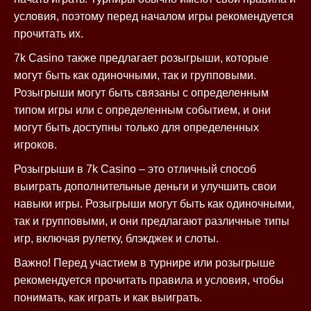
условия, поэтому перед началом игры рекомендуется
прочитать их.
7k Casino также предлагает розыгрыши, которые
могут быть как одиночными, так и групповыми.
Розыгрыши могут быть связаны с определенным
типом игры или с определенным событием, и они
могут быть доступны только для определенных
игроков.
Розыгрыши в 7k Casino – это отличный способ
выиграть дополнительные деньги и улучшить свои
навыки игры. Розыгрыши могут быть как одиночными,
так и групповыми, и они предлагают различные типы
игр, включая рулетку, блэкджек и слоты.
Важно! Перед участием в турнире или розыгрыше
рекомендуется прочитать правила и условия, чтобы
понимать, как играть и как выиграть.