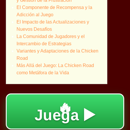
y Gestión de la Frustración
El Componente de Recompensa y la
Adicción al Juego
El Impacto de las Actualizaciones y
Nuevos Desafíos
La Comunidad de Jugadores y el
Intercambio de Estrategias
Variantes y Adaptaciones de la Chicken
Road
Más Allá del Juego: La Chicken Road
como Metáfora de la Vida
🔥
Juega ▶️