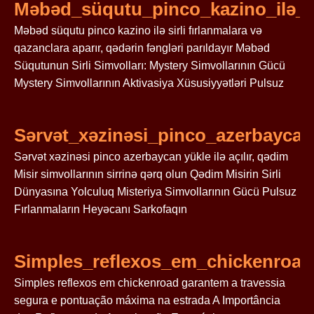
Məbəd_süqutu_pinco_kazino_ilə_si
Məbəd süqutu pinco kazino ilə sirli fırlanmalara və
qazanclara aparır, qədərin fəngləri parıldayır Məbəd
Süqutunun Sirli Simvolları: Mystery Simvollarının Gücü
Mystery Simvollarının Aktivasiya Xüsusiyyətləri Pulsuz
Sərvət_xəzinəsi_pinco_azerbaycan_
Sərvət xəzinəsi pinco azerbaycan yükle ilə açılır, qədim
Misir simvollarının sirrinə qərq olun Qədim Misirin Sirli
Dünyasına Yolculuq Misteriya Simvollarının Gücü Pulsuz
Fırlanmaların Heyəcanı Sarkofaqın
Simples_reflexos_em_chickenroa
Simples reflexos em chickenroad garantem a travessia
segura e pontuação máxima na estrada A Importância