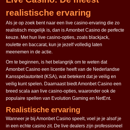
realistische ervaring
Als je op zoek bent naar een live casino-ervaring die zo
realistisch mogelijk is, dan is Amonbet Casino de perfecte
keuze. Met hun live casino-opties, zoals blackjack,
roulette en baccarat, kun je jezelf volledig laten
meenemen in de actie.
Om te beginnen, is het belangrijk om te weten dat
Amonbet Casino een licentie heeft van de Nederlandse
Kansspelautoriteit (KSA), wat betekent dat je veilig en
veilig kunt spelen. Daarnaast biedt Amonbet Casino een
breed scala aan live casino-opties, waaronder ook de
populaire spellen van Evolution Gaming en NetEnt.
Realistische ervaring
Wanneer je bij Amonbet Casino speelt, voel je je alsof je
in een echte casino zit. De live dealers zijn professioneel