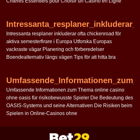
Critères Essentiels pour Choisir un Casino en Ligne
Intressanta_resplaner_inkluderar_
Intressanta resplaner inkluderar ofta chickenroad för
aktiva semesterfirare i Europa Utforska Europas
vackraste vägar Planering och förberedelser
Boendealternativ längs vägen Tips för att hitta bra
Umfassende_Informationen_zum_T
Umfassende Informationen zum Thema online casino
ohne oasis für risikobewusste Spieler Die Bedeutung des
OASIS-Systems und seine Alternativen Die Risiken beim
Spielen in Online-Casinos ohne