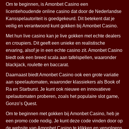
Om te beginnen, is Amonbet Casino een
licentiehoudende online casino dat door de Nederlandse
Kansspelautoriteit is goedgekeurd. Dit betekent dat je
veilig en verantwoord kunt gokken bij Amonbet Casino.
Met hun live casino kan je live gokken met echte dealers
en croupiers. Dit geeft een unieke en realistische
ervaring, alsof je in een echte casino zit. Amonbet Casino
biedt ook een breed scala aan tafelspellen, waaronder
blackjack, roulette en baccarat.
Daarnaast biedt Amonbet Casino ook een grote variatie
aan speelautomaten, waaronder klassiekers als Book of
Ra en Starburst. Je kunt ook nieuwe en innovatieve
spelautomaten proberen, zoals het populaire slot game,
Gonzo’s Quest.
Om te beginnen met gokken bij Amonbet Casino, heb je
een promo code nodig. Je kunt deze code vinden door op
de website van Amonbet Casino te klikken en vervolgens