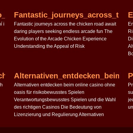
ko_game_přináší_vzrušení_i_možnos
Fantastic_journeys_across_the_
E
í i
Fantastic journeys across the chicken road await
Er
daring players seeking endless arcade fun The
Ri
Evolution of the Arcade Chicken Experience
Di
Understanding the Appeal of Risk
Al
Bo
_chicken_road_game_och_psykologi
Alternativen_entdecken_beim_on
P
ch
Alternativen entdecken beim online casino ohne
Pr
oasis für risikobewusstes Spielen
su
Verantwortungsbewusstes Spielen und die Wahl
je
des richtigen Casinos Die Bedeutung von
un
Lizenzierung und Regulierung Alternativen