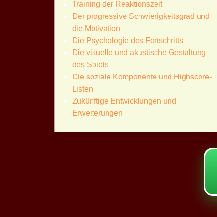
Training der Reaktionszeit
Der progressive Schwierigkeitsgrad und
die Motivation
Die Psychologie des Fortschritts
Die visuelle und akustische Gestaltung
des Spiels
Die soziale Komponente und Highscore-
Listen
Zukünftige Entwicklungen und
Erweiterungen