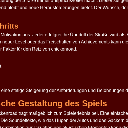
erung der Straße immer anspruchsvoller macht. Dieser steigend
end bleibt und neue Herausforderungen bietet. Der Wunsch, de
hritts
die Motivation aus. Jeder erfolgreiche Übertritt der Straße wird 
en neuer Level oder das Freischalten von Achievements kann di
ger Faktor für den Reiz von
chickenroad
.
t
eine stetige Steigerung der Anforderungen und Belohnungen die 
sche Gestaltung des Spiels
ckenroad
trägt maßgeblich zum Spielerlebnis bei. Eine einfache
ft. Die Soundeffekte, wie das Hupen der Autos und das Gackern
Kombination aus visuellen und akustischen Elementen kann di