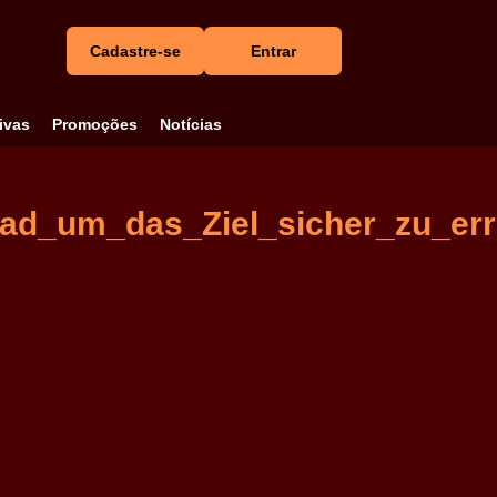
Cadastre-se
Entrar
ivas
Promoções
Notícias
oad_um_das_Ziel_sicher_zu_err