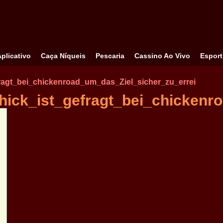
Aplicativo
Caça Níqueis
Pescaria
Cassino Ao Vivo
Esport
ragt_bei_chickenroad_um_das_Ziel_sicher_zu_errei
ick_ist_gefragt_bei_chickenr