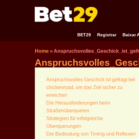
BET29
Registrar
Baixar 
Home
»
Anspruchsvolles_Geschick_ist_gef
Anspruchsvolles_Gesch
Anspruchsvolles Geschick ist gefragt bei
chickenroad, um das Ziel sicher zu
erreichen
Die Herausforderungen beim
Straßenüberqueren
Strategien für erfolgreiche
Überquerungen
Die Bedeutung von Timing und Reflexen