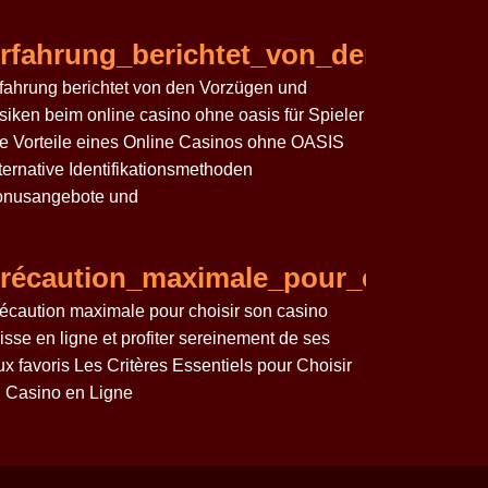
t_promyšlenéh
chicken_road_await_daring_players
rfahrung_berichtet_von_den_Vorzü
fahrung berichtet von den Vorzügen und
siken beim online casino ohne oasis für Spieler
e Vorteile eines Online Casinos ohne OASIS
ternative Identifikationsmethoden
nusangebote und
n_bakom_våghalsiga_beslu
line_casino_ohne_oasis_für_risiko
récaution_maximale_pour_choisir_so
écaution maximale pour choisir son casino
isse en ligne et profiter sereinement de ses
ux favoris Les Critères Essentiels pour Choisir
 Casino en Ligne