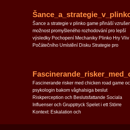
Šance_a_strategie_v_plin
Šance a strategie v plinko game přináší vzrušen
možnost promyšleného rozhodování pro lepší
výsledky Pochopení Mechaniky Plinko Hry Vliv
Počátečního Umístění Disku Strategie pro
Fascinerande_risker_med
Fascinerande risker med chicken road game o
psykologin bakom våghalsiga beslut
Riskperception och Beslutsfattande Sociala
Influenser och Grupptryck Spelet i ett Större
Kontext: Eskalation och