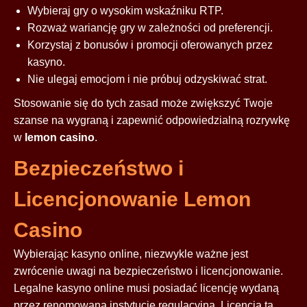
Wybieraj gry o wysokim wskaźniku RTP.
Rozważ wariancję gry w zależności od preferencji.
Korzystaj z bonusów i promocji oferowanych przez
kasyno.
Nie ulegaj emocjom i nie próbuj odzyskiwać strat.
Stosowanie się do tych zasad może zwiększyć Twoje
szanse na wygraną i zapewnić odpowiedzialną rozrywkę
w
lemon casino
.
Bezpieczeństwo i
Licencjonowanie Lemon
Casino
Wybierając kasyno online, niezwykle ważne jest
zwrócenie uwagi na bezpieczeństwo i licencjonowanie.
Legalne kasyno online musi posiadać licencję wydaną
przez renomowaną instytucję regulacyjną. Licencja ta