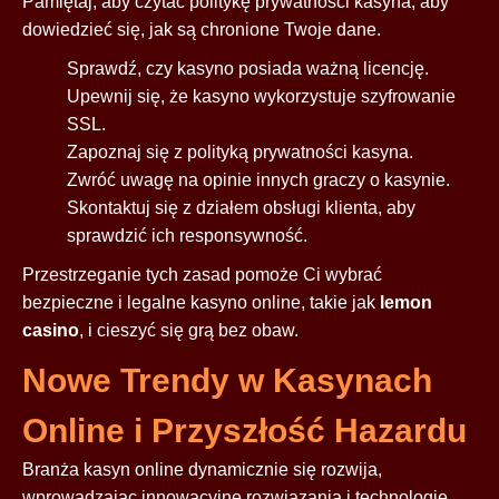
Pamiętaj, aby czytać politykę prywatności kasyna, aby
dowiedzieć się, jak są chronione Twoje dane.
Sprawdź, czy kasyno posiada ważną licencję.
Upewnij się, że kasyno wykorzystuje szyfrowanie
SSL.
Zapoznaj się z polityką prywatności kasyna.
Zwróć uwagę na opinie innych graczy o kasynie.
Skontaktuj się z działem obsługi klienta, aby
sprawdzić ich responsywność.
Przestrzeganie tych zasad pomoże Ci wybrać
bezpieczne i legalne kasyno online, takie jak
lemon
casino
, i cieszyć się grą bez obaw.
Nowe Trendy w Kasynach
Online i Przyszłość Hazardu
Branża kasyn online dynamicznie się rozwija,
wprowadzając innowacyjne rozwiązania i technologie.