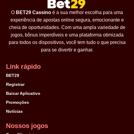
O
BET29 Cassino
é a sua melhor escolha para uma
experiência de apostas online segura, emocionante e
cheia de oportunidades. Com uma ampla variedade de
jogos, bônus imperdíveis e uma plataforma otimizada
para todos os dispositivos, você tem tudo o que precisa
para se divertir e ganhar.
Link rápido
BET29
Registrar
Baixar Aplicativo
Promoções
Notícias
Nossos jogos