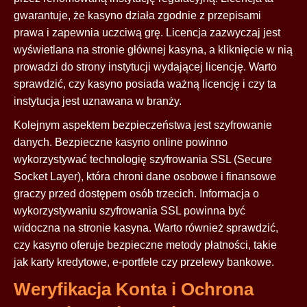
gwarantuje, że kasyno działa zgodnie z przepisami
prawa i zapewnia uczciwą grę. Licencja zazwyczaj jest
wyświetlana na stronie głównej kasyna, a kliknięcie w nią
prowadzi do strony instytucji wydającej licencję. Warto
sprawdzić, czy kasyno posiada ważną licencję i czy ta
instytucja jest uznawana w branży.
Kolejnym aspektem bezpieczeństwa jest szyfrowanie
danych. Bezpieczne kasyno online powinno
wykorzystywać technologię szyfrowania SSL (Secure
Socket Layer), która chroni dane osobowe i finansowe
graczy przed dostępem osób trzecich. Informacja o
wykorzystywaniu szyfrowania SSL powinna być
widoczna na stronie kasyna. Warto również sprawdzić,
czy kasyno oferuje bezpieczne metody płatności, takie
jak karty kredytowe, e-portfele czy przelewy bankowe.
Weryfikacja Konta i Ochrona