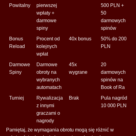
Powitalny
pierwszej
500 PLN +
wpłaty +
50
darmowe
darmowych
spiny
spinów
Bonus
Procent od
40x bonus
50% do 200
Reload
kolejnych
PLN
wpłat
Darmowe
Darmowe
45x
20
Spiny
obroty na
wygrane
darmowych
wybranych
spinów na
automatach
Book of Ra
Turniej
Rywalizacja
Brak
Pula nagród
z innymi
10 000 PLN
graczami o
nagrody
Pamiętaj, że wymagania obrotu mogą się różnić w