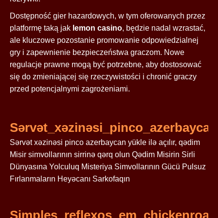
Dostępność gier hazardowych, w tym oferowanych przez
platformę taką jak
lemon casino
, będzie nadal wzrastać,
ale kluczowe pozostanie promowanie odpowiedzialnej
gry i zapewnienie bezpieczeństwa graczom. Nowe
regulacje prawne mogą być potrzebne, aby dostosować
się do zmieniającej się rzeczywistości i chronić graczy
przed potencjalnymi zagrożeniami.
Sərvət_xəzinəsi_pinco_azerbaycan_
Sərvət xəzinəsi pinco azerbaycan yükle ilə açılır, qədim
Misir simvollarının sirrinə qərq olun Qədim Misirin Sirli
Dünyasına Yolculuq Misteriya Simvollarının Gücü Pulsuz
Fırlanmaların Heyəcanı Sarkofaqın
Simples_reflexos_em_chickenroa