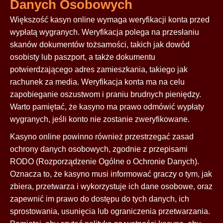
Danych Osobowych
Większość kasyn online wymaga weryfikacji konta przed
wypłatą wygranych. Weryfikacja polega na przesłaniu
skanów dokumentów tożsamości, takich jak dowód
osobisty lub paszport, a także dokumentu
potwierdzającego adres zamieszkania, takiego jak
rachunek za media. Weryfikacja konta ma na celu
zapobieganie oszustwom i praniu brudnych pieniędzy.
Warto pamiętać, że kasyno ma prawo odmówić wypłaty
wygranych, jeśli konto nie zostanie zweryfikowane.
Kasyno online powinno również przestrzegać zasad
ochrony danych osobowych, zgodnie z przepisami
RODO (Rozporządzenie Ogólne o Ochronie Danych).
Oznacza to, że kasyno musi informować graczy o tym, jak
zbiera, przetwarza i wykorzystuje ich dane osobowe, oraz
zapewnić im prawo do dostępu do tych danych, ich
sprostowania, usunięcia lub ograniczenia przetwarzania.