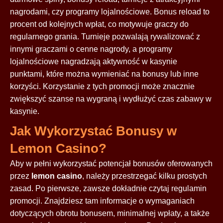
nagrodami, czy programy lojalnościowe. Bonus reload to
procent od kolejnych wpłat, co motywuje graczy do
regularnego grania. Turnieje pozwalają rywalizować z
innymi graczami o cenne nagrody, a programy
lojalnościowe nagradzają aktywność w kasynie
punktami, które można wymieniać na bonusy lub inne
korzyści. Korzystanie z tych promocji może znacznie
zwiększyć szanse na wygraną i wydłużyć czas zabawy w
kasynie.
Jak Wykorzystać Bonusy w
Lemon Casino?
Aby w pełni wykorzystać potencjał bonusów oferowanych
przez
lemon casino
, należy przestrzegać kilku prostych
zasad. Po pierwsze, zawsze dokładnie czytaj regulamin
promocji. Znajdziesz tam informacje o wymaganiach
dotyczących obrotu bonusem, minimalnej wpłaty, a także