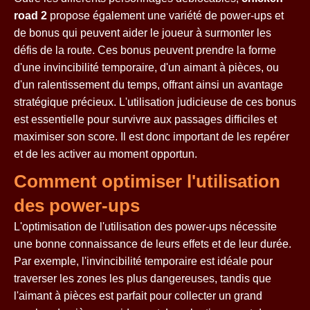
road 2
propose également une variété de power-ups et
de bonus qui peuvent aider le joueur à surmonter les
défis de la route. Ces bonus peuvent prendre la forme
d'une invincibilité temporaire, d'un aimant à pièces, ou
d'un ralentissement du temps, offrant ainsi un avantage
stratégique précieux. L'utilisation judicieuse de ces bonus
est essentielle pour survivre aux passages difficiles et
maximiser son score. Il est donc important de les repérer
et de les activer au moment opportun.
Comment optimiser l'utilisation
des power-ups
L'optimisation de l'utilisation des power-ups nécessite
une bonne connaissance de leurs effets et de leur durée.
Par exemple, l'invincibilité temporaire est idéale pour
traverser les zones les plus dangereuses, tandis que
l'aimant à pièces est parfait pour collecter un grand