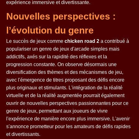
expérience immersive et divertissante.
Nouvelles perspectives :
l’évolution du genre
Le succès de jeux comme
chicken road 2
a contribué à
populariser un genre de jeux d'arcade simples mais
addictifs, axés sur la rapidité des réflexes et la
progression constante. On observe désormais une
diversification des thèmes et des mécanismes de jeu,
avec l'émergence de titres proposant des défis encore
plus originaux et stimulants. L'intégration de la réalité
virtuelle et de la réalité augmentée pourrait également
ouvrir de nouvelles perspectives passionnantes pour ce
genre de jeux, permettant aux joueurs de vivre
l'expérience de manière encore plus immersive. L'avenir
s'annonce prometteur pour les amateurs de défis rapides
et divertissants.