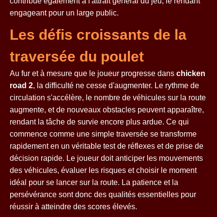
contribue également à l'attrait général du jeu, le rendant
engageant pour un large public.
Les défis croissants de la
traversée du poulet
Au fur et à mesure que le joueur progresse dans
chicken
road 2
, la difficulté ne cesse d'augmenter. Le rythme de
circulation s'accélère, le nombre de véhicules sur la route
augmente, et de nouveaux obstacles peuvent apparaître,
rendant la tâche de survie encore plus ardue. Ce qui
commence comme une simple traversée se transforme
rapidement en un véritable test de réflexes et de prise de
décision rapide. Le joueur doit anticiper les mouvements
des véhicules, évaluer les risques et choisir le moment
idéal pour se lancer sur la route. La patience et la
persévérance sont donc des qualités essentielles pour
réussir à atteindre des scores élevés.