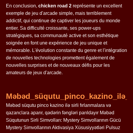
En conclusion,
chicken road 2
représente un excellent
exemple de jeu d'arcade simple, mais terriblement
addictif, qui continue de captiver les joueurs du monde
entier. Sa difficulté croissante, ses power-ups
stratégiques, sa communauté active et son esthétique
soignée en font une expérience de jeu unique et
mémorable. L'évolution constante du genre et l'intégration
de nouvelles technologies promettent également de
nouvelles surprises et de nouveaux défis pour les
amateurs de jeux d'arcade.
Məbəd_süqutu_pinco_kazino_ilə_si
Məbəd süqutu pinco kazino ilə sirli fırlanmalara və
qazanclara aparır, qədərin fəngləri parıldayır Məbəd
Süqutunun Sirli Simvolları: Mystery Simvollarının Gücü
Mystery Simvollarının Aktivasiya Xüsusiyyətləri Pulsuz