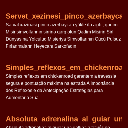
Sərvət_xəzinəsi_pinco_azerbaycan_
Sərvət xəzinəsi pinco azerbaycan yükle ilə açılır, qədim
Misir simvollarının sirrinə qərq olun Qədim Misirin Sirli
Dünyasına Yolculuq Misteriya Simvollarının Gücü Pulsuz
Fırlanmaların Heyəcanı Sarkofaqın
Simples_reflexos_em_chickenroa
Simples reflexos em chickenroad garantem a travessia
segura e pontuação máxima na estrada A Importância
dos Reflexos e da Antecipação Estratégias para
Aumentar a Sua
Absoluta_adrenalina_al_guiar_una
Absoluta adrenalina al guiar una gallina a través de