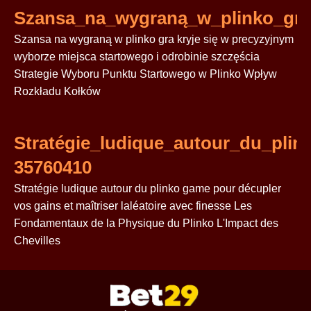
Szansa_na_wygraną_w_plinko_gra
Szansa na wygraną w plinko gra kryje się w precyzyjnym
wyborze miejsca startowego i odrobinie szczęścia
Strategie Wyboru Punktu Startowego w Plinko Wpływ
Rozkładu Kołków
Stratégie_ludique_autour_du_plin
35760410
Stratégie ludique autour du plinko game pour décupler
vos gains et maîtriser laléatoire avec finesse Les
Fondamentaux de la Physique du Plinko L'Impact des
Chevilles