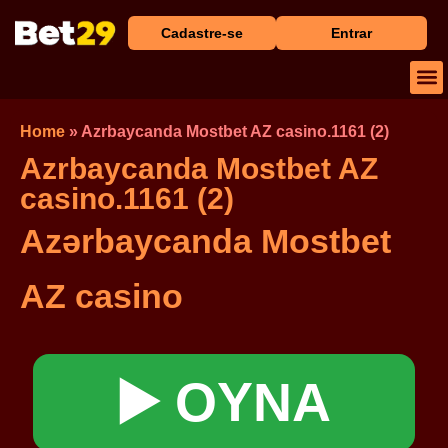
Cadastre-se
Entrar
Baix
Caça
Cassi
Home
»
Azrbaycanda Mostbet AZ casino.1161 (2)
Azrbaycanda Mostbet AZ
casino.1161 (2)
Azərbaycanda Mostbet
AZ casino
▶️ OYNA