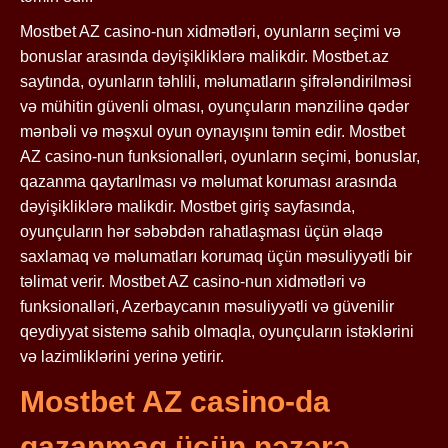
Mostbet AZ casino-nun xidmətləri, oyunların seçimi və
bonuslar arasında dəyişikliklərə malikdir. Mostbet.az
saytında, oyunların təhlili, məlumatların şifrələndirilməsi
və mühitin güvenli olması, oyunçuların mənzilinə qədər
mənbəli və məşxul oyun oynayışını təmin edir. Mostbet
AZ casino-nun funksionalləri, oyunların seçimi, bonuslar,
qazanma qaytarılması və məlumat koruması arasında
dəyişikliklərə malikdir. Mostbet giriş sayfasında,
oyunçuların hər səbəbdən rahatlaşması üçün əlaqə
saxlamaq və məlumatları korumaq üçün məsuliyyətli bir
təlimat verir. Mostbet AZ casino-nun xidmətləri və
funksionalləri, Azerbaycanın məsuliyyətli və güvenilir
qeydiyyat sistemə sahib olmaqla, oyunçuların istəklərini
və lazimliklərini yerinə yetirir.
Mostbet AZ casino-da
qazanmaq üçün nəzərə