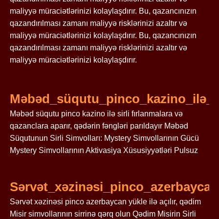
maliyyə müraciətlərinizi kolaylaşdırır. Bu, qazancınızın
qazandırılması zamanı maliyyə risklərinizi azaltır və
maliyyə müraciətlərinizi kolaylaşdırır. Bu, qazancınızın
qazandırılması zamanı maliyyə risklərinizi azaltır və
maliyyə müraciətlərinizi kolaylaşdırır.
Məbəd_süqutu_pinco_kazino_ilə_si
Məbəd süqutu pinco kazino ilə sirli fırlanmalara və
qazanclara aparır, qədərin fəngləri parıldayır Məbəd
Süqutunun Sirli Simvolları: Mystery Simvollarının Gücü
Mystery Simvollarının Aktivasiya Xüsusiyyətləri Pulsuz
Sərvət_xəzinəsi_pinco_azerbaycan_
Sərvət xəzinəsi pinco azerbaycan yükle ilə açılır, qədim
Misir simvollarının sirrinə qərq olun Qədim Misirin Sirli