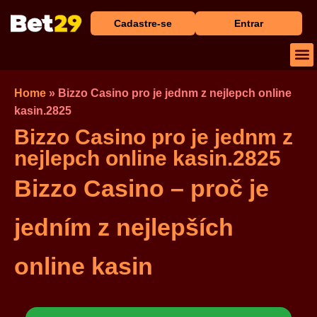
Cadastre-se
Entrar
Baix
Caça
Cassi
Home
»
Bizzo Casino pro je jednm z nejlepch online
kasin.2825
Bizzo Casino pro je jednm z
nejlepch online kasin.2825
Bizzo Casino – proč je
jedním z nejlepších
online kasin