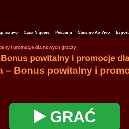
Aplicativo
Caça Níqueis
Pescaria
Cassino Ao Vivo
Esport
alny i promocje dla nowych graczy
 Bonus powitalny i promocje dl
a – Bonus powitalny i prom
▶️ GRAĆ