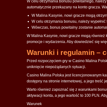
W celu otrzymania bonusu powitalnego, należy 
automatycznie przekazany na konto gracza. War
W Malina Kasynie, nowi gracze mogą otrzy
W celu otrzymania bonusu, należy wypełnić 
Wówczas, bonus powitalny zostanie automat
W Malina Kasynie, nowi gracze mogą również ko
promocje i wydarzenia. Aby dowiedzieć się więc
Warunki i regulamin – 
Przed rozpoczęciem gry w Casino Malina Polska
uniknięcie niepożądanych sytuacji.
Casino Malina Polska jest licencjonowanym kas
dostępny na stronie internetowej, a jego treść 
Warto również zapoznać się z warunkami bonusu
aktywacji konta, a jego wartość to 100 PLN. Ab
Warunek