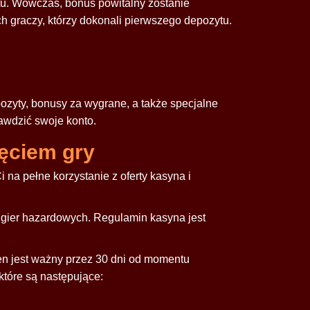
tu. Wówczas, bonus powitalny zostanie
h graczy, którzy dokonali pierwszego depozytu.
ozyty, bonusy za wygrane, a także specjalne
rawdzić swoje konto.
zęciem gry
na pełne korzystanie z oferty kasyna i
 gier hazardowych. Regulamin kasyna jest
en jest ważny przez 30 dni od momentu
które są następujące: