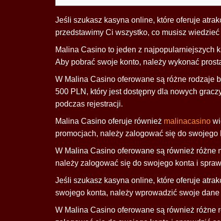
Jeśli szukasz kasyna online, które oferuje atr
przedstawimy Ci wszystko, co musisz wiedzieć
Malina Casino to jeden z najpopularniejszych ka
Aby pobrać swoje konto, należy wykonać prostą p
W Malina Casino oferowane są różne rodzaje b
500 PLN, który jest dostępny dla nowych grac
podczas rejestracji.
Malina Casino oferuje również
malinacasino
wie
promocjach, należy zalogować się do swojego 
W Malina Casino oferowane są również różne me
należy zalogować się do swojego konta i spraw
Jeśli szukasz kasyna online, które oferuje atr
swojego konta, należy wprowadzić swoje dane 
W Malina Casino oferowane są również różne rod