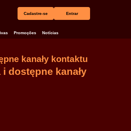
Cadastre-se
Entrar
ivas
Promoções
Notícias
tępne kanały kontaktu
 i dostępne kanały