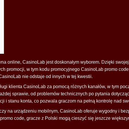
yna online, CasinoLab jest doskonałym wyborem. Dzięki swojej
żnych promocji, w tym kodu promocyjnego CasinoLab promo code.
sinoLab nie odstaje od innych w tej kwestii.
ugi klienta CasinoLab za pomocą różnych kanałów, w tym poczt
ażdej sprawie, od problemów technicznych po pytania dotyczą
kcji i stanu konta, co pozwala graczom na pełną kontrolę nad sw
 czy na urządzeniu mobilnym, CasinoLab oferuje wygodny i bezpi
omo code, gracze z Polski mogą cieszyć się jeszcze większym