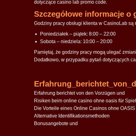
dotyczące casino lab promo code.
Szczegółowe informacje o 
Godziny pracy obsługi klienta w CasinoLab są 
Poniedziałek – piątek: 8:00 – 22:00
Sobota – niedziela: 10:00 – 20:00
Pamiętaj, że godziny pracy mogą ulegać zmiani
Dodatkowo, w przypadku pytań dotyczących casin
Erfahrung_berichtet_von_
Erfahrung berichtet von den Vorzügen und
Risiken beim online casino ohne oasis für Spie
Die Vorteile eines Online Casinos ohne OASIS
Alternative Identifikationsmethoden
Bonusangebote und