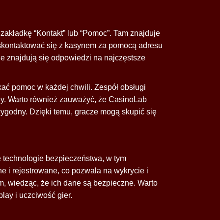
 zakładkę “Kontakt” lub “Pomoc”. Tam znajduje
 skontaktować się z kasynem za pomocą adresu
ie znajdują się odpowiedzi na najczęstsze
kać pomoc w każdej chwili. Zespół obsługi
alny. Warto również zauważyć, że CasinoLab
wygodny. Dzięki temu, gracze mogą skupić się
 technologie bezpieczeństwa, w tym
 i rejestrowane, co pozwala na wykrycie i
, wiedząc, że ich dane są bezpieczne. Warto
lay i uczciwość gier.