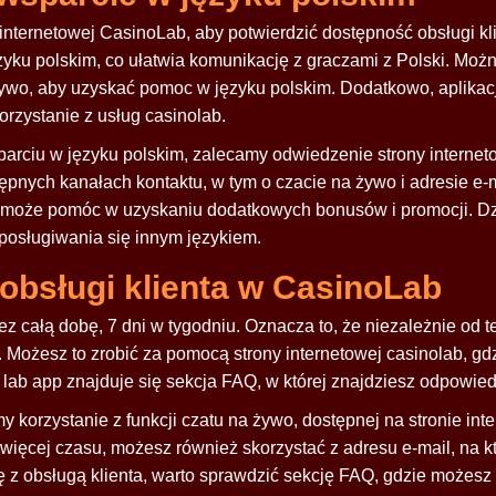
nternetowej CasinoLab, aby potwierdzić dostępność obsługi kl
zyku polskim, co ułatwia komunikację z graczami z Polski. Możn
 żywo, aby uzyskać pomoc w języku polskim. Dodatkowo, aplika
rzystanie z usług casinolab.
arciu w języku polskim, zalecamy odwiedzenie strony internet
pnych kanałach kontaktu, w tym o czacie na żywo i adresie e-m
o może pomóc w uzyskaniu dodatkowych bonusów i promocji. Dzi
 posługiwania się innym językiem.
 obsługi klienta w CasinoLab
ez całą dobę, 7 dni w tygodniu. Oznacza to, że niezależnie od 
Możesz to zrobić za pomocą strony internetowej casinolab, gdz
lab app znajduje się sekcja FAQ, w której znajdziesz odpowied
 korzystanie z funkcji czatu na żywo, dostępnej na stronie in
 więcej czasu, możesz również skorzystać z adresu e-mail, na 
ę z obsługą klienta, warto sprawdzić sekcję FAQ, gdzie możesz 