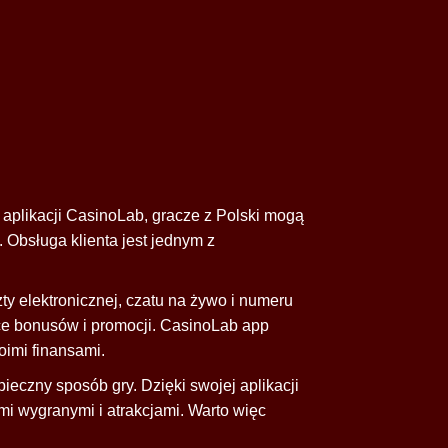
 aplikacji CasinoLab, gracze z Polski mogą
 Obsługa klienta jest jednym z
y elektronicznej, czatu na żywo i numeru
ce bonusów i promocji. CasinoLab app
oimi finansami.
eczny sposób gry. Dzięki swojej aplikacji
i wygranymi i atrakcjami. Warto więc