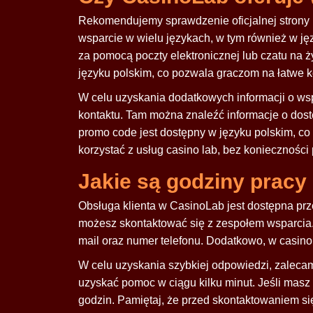
Rekomendujemy sprawdzenie oficjalnej strony i
wsparcie w wielu językach, w tym również w ję
za pomocą poczty elektronicznej lub czatu na
języku polskim, co pozwala graczom na łatwe ko
W celu uzyskania dodatkowych informacji o wsp
kontaktu. Tam można znaleźć informacje o dostę
promo code jest dostępny w języku polskim, c
korzystać z usług casino lab, bez konieczności
Jakie są godziny pracy
Obsługa klienta w CasinoLab jest dostępna prz
możesz skontaktować się z zespołem wsparcia. 
mail oraz numer telefonu. Dodatkowo, w casino 
W celu uzyskania szybkiej odpowiedzi, zalecamy
uzyskać pomoc w ciągu kilku minut. Jeśli masz
godzin. Pamiętaj, że przed skontaktowaniem si