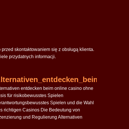
 przed skontaktowaniem się z obsługą klienta.
ele przydatnych informacji.
line_casino_ohne_oasis
ken_road_game_och_psykologin_bak
lternativen_entdecken_beim_online
ternativen entdecken beim online casino ohne
sis für risikobewusstes Spielen
rantwortungsbewusstes Spielen und die Wahl
s richtigen Casinos Die Bedeutung von
zenzierung und Regulierung Alternativen