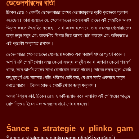
ডেভেলপারদের বার্তা
চিকেন রোড ২ গেমটির ডেভেলপাররা তাদের খেলোয়াড়দের প্রতি কৃতজ্ঞতা প্রকাশ
করেছেন। তারা বলেছেন যে, খেলোয়াড়দের ভালোবাসাই তাদের এই গেমটিকে আরও
উন্নত করতে উৎসাহিত করেছে। তারা আরও বলেন যে, তারা সবসময় খেলোয়াড়দের
জন্য নতুন নতুন এবং আকর্ষণীয় ফিচার নিয়ে আসার চেষ্টা করছেন এবং ভবিষ্যতেও
এই প্রচেষ্টা অব্যাহত রাখবেন।
ডেভেলপাররা খেলোয়াড়দের যেকোনো মতামত এবং পরামর্শ সাদরে গ্রহণ করেন।
আপনি যদি গেমটি খেলার সময় কোনো সমস্যা সম্মুখীন হন বা আপনার কোনো পরামর্শ
থাকে, তবে আপনি তাদের সাথে যোগাযোগ করতে পারেন। তাদের লক্ষ্য হলো একটি
বন্ধুত্বপূর্ণ এবং মজাদার গেমিং পরিবেশ তৈরি করা, যেখানে সবাই একসাথে আনন্দ
করতে পারবে। চিকেন রোড ২ গেমটি খেলার জন্য ধন্যবাদ।
আমরা বিশ্বাস করি, চিকেন রোড ২ ডাউনলোড করে আপনিও এই গেমিংয়ের আনন্দে
যোগ দিতে চাইবেন এবং অন্যদের সাথে শেয়ার করবেন।
Šance_a_strategie_v_plinko_game
Šance a strategie v plinko game přináší vzrušení i