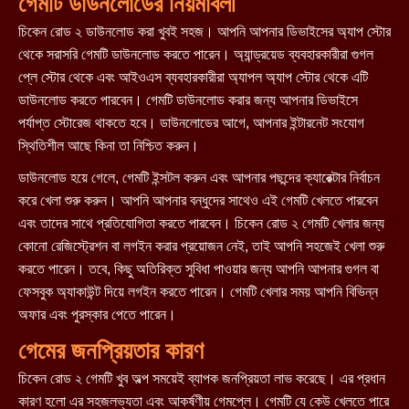
গেমটি ডাউনলোডের নিয়মাবলী
চিকেন রোড ২ ডাউনলোড করা খুবই সহজ। আপনি আপনার ডিভাইসের অ্যাপ স্টোর
থেকে সরাসরি গেমটি ডাউনলোড করতে পারেন। অ্যান্ড্রয়েড ব্যবহারকারীরা গুগল
প্লে স্টোর থেকে এবং আইওএস ব্যবহারকারীরা অ্যাপল অ্যাপ স্টোর থেকে এটি
ডাউনলোড করতে পারবেন। গেমটি ডাউনলোড করার জন্য আপনার ডিভাইসে
পর্যাপ্ত স্টোরেজ থাকতে হবে। ডাউনলোডের আগে, আপনার ইন্টারনেট সংযোগ
স্থিতিশীল আছে কিনা তা নিশ্চিত করুন।
ডাউনলোড হয়ে গেলে, গেমটি ইন্সটল করুন এবং আপনার পছন্দের ক্যারেক্টার নির্বাচন
করে খেলা শুরু করুন। আপনি আপনার বন্ধুদের সাথেও এই গেমটি খেলতে পারবেন
এবং তাদের সাথে প্রতিযোগিতা করতে পারবেন। চিকেন রোড ২ গেমটি খেলার জন্য
কোনো রেজিস্ট্রেশন বা লগইন করার প্রয়োজন নেই, তাই আপনি সহজেই খেলা শুরু
করতে পারেন। তবে, কিছু অতিরিক্ত সুবিধা পাওয়ার জন্য আপনি আপনার গুগল বা
ফেসবুক অ্যাকাউন্ট দিয়ে লগইন করতে পারেন। গেমটি খেলার সময় আপনি বিভিন্ন
অফার এবং পুরস্কার পেতে পারেন।
গেমের জনপ্রিয়তার কারণ
চিকেন রোড ২ গেমটি খুব অল্প সময়েই ব্যাপক জনপ্রিয়তা লাভ করেছে। এর প্রধান
কারণ হলো এর সহজলভ্যতা এবং আকর্ষণীয় গেমপ্লে। গেমটি যে কেউ খেলতে পারে