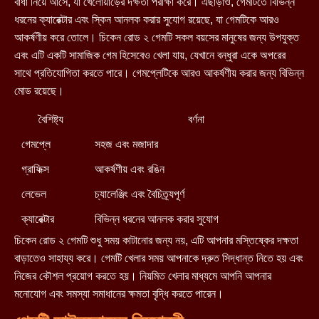
বাধা নিয়ে আসে, যা খেলোয়াড়ের দক্ষতা পরীক্ষা করে। এছাড়াও, গেমটিতে বিভিন্ন
ধরনের ক্যারেক্টার এবং স্কিন আনলক করার সুযোগ রয়েছে, যা গেমটিকে আরও
আকর্ষণীয় করে তোলে। চিকেন রোড ২ গেমটি সকল বয়সের মানুষের জন্য উপযুক্ত
এবং এটি একটি সামাজিক গেম হিসেবেও খেলা যায়, যেখানে বন্ধুরা একে অপরের
সাথে প্রতিযোগিতা করতে পারে। গেমপ্লেটিকে আরও আকর্ষণীয় করার জন্য বিভিন্ন
মোড রয়েছে।
বৈশিষ্ট্য
বর্ণনা
গেমপ্লে
সহজ এবং মজাদার
গ্রাফিক্স
আকর্ষণীয় এবং রঙিন
লেভেল
চ্যালেঞ্জিং এবং বৈচিত্র্যপূর্ণ
ক্যারেক্টার
বিভিন্ন ধরনের আনলক করার সুযোগ
চিকেন রোড ২ গেমটি শুধু সময় কাটানোর জন্য নয়, এটি আপনার মস্তিষ্কের দক্ষতা
বাড়াতেও সাহায্য করে। গেমটি খেলার সময় আপনাকে দ্রুত সিদ্ধান্ত নিতে হয় এবং
নিজের কৌশল প্রয়োগ করতে হয়। নিয়মিত খেলার মাধ্যমে আপনি আপনার
মনোযোগ এবং সমস্যা সমাধানের ক্ষমতা বৃদ্ধি করতে পারেন।