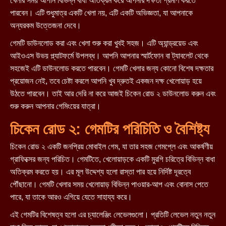
খেলার সময় আপনি বিভিন্ন বাধা অতিক্রম করে আপনার দক্ষতা প্রমাণ করতে
পারবেন। এটি শুধুমাত্র একটি খেলা নয়, এটি একটি অভিজ্ঞতা, যা আপনাকে
অন্যরকম উত্তেজনা দেবে।
গেমটি ডাউনলোড করা এবং খেলা শুরু করা খুবই সহজ। এটি অ্যান্ড্রয়েড এবং
আইওএস উভয় প্ল্যাটফর্মে উপলব্ধ। আপনি আপনার স্মার্টফোন বা ট্যাবলেট থেকে
সহজেই এটি ডাউনলোড করতে পারবেন। গেমটি খেলার জন্য কোনো বিশেষ দক্ষতার
প্রয়োজন নেই, তবে চেষ্টা করলে আপনি খুব দ্রুতই একজন দক্ষ খেলোয়াড় হয়ে
উঠতে পারবেন। তাই আর দেরি না করে আজই চিকেন রোড ২ ডাউনলোড করুন এবং
শুরু করুন আপনার গেমিংয়ের যাত্রা।
চিকেন রোড ২: গেমটির পরিচিতি ও বৈশিষ্ট্য
চিকেন রোড ২ একটি জনপ্রিয় মোবাইল গেম, যা তার সহজ গেমপ্লে এবং আকর্ষণীয়
গ্রাফিক্সের জন্য পরিচিত। গেমটিতে, খেলোয়াড়কে একটি মুরগি চরিত্রে বিভিন্ন বাধা
অতিক্রম করতে হয়। এর মূল উদ্দেশ্য হলো রাস্তা পার হয়ে নির্দিষ্ট দূরত্বে
পৌঁছানো। গেমটি খেলার সময় খেলোয়াড় বিভিন্ন পাওয়ার-আপ এবং বোনাস পেতে
পারে, যা তাকে আরও এগিয়ে যেতে সাহায্য করে।
এই গেমটির বিশেষত্ব হলো এর চ্যালেঞ্জিং লেভেলগুলো। প্রতিটি লেভেল নতুন নতুন