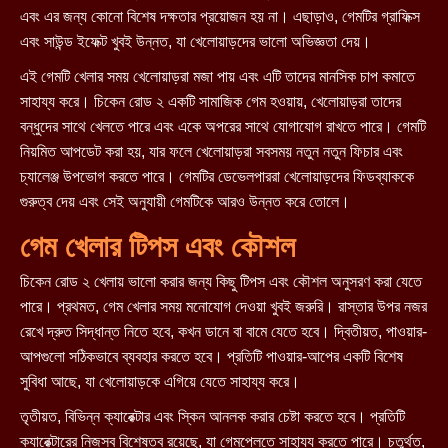
এবং এর জন্য কোনো বিশেষ দক্ষতার প্রয়োজন হয় না। এছাড়াও, গেমটির গ্রাফিক্স
এবং সাউন্ড ইফেক্ট খুবই উন্নত, যা খেলোয়াড়দের ভালো অভিজ্ঞতা দেয়।
এই গেমটি খেলার সময় খেলোয়াড়রা মজা পায় এবং এটি তাদের মানসিক চাপ কমাতে
সাহায্য করে। চিকেন রোড ২ একটি সামাজিক গেম হওয়ায়, খেলোয়াড়রা তাদের
বন্ধুদের সাথে খেলতে পারে এবং একে অপরের সাথে যোগাযোগ রাখতে পারে। গেমটি
নিয়মিত আপডেট করা হয়, যার ফলে খেলোয়াড়রা সবসময় নতুন নতুন ফিচার এবং
চ্যালেঞ্জ উপভোগ করতে পারে। গেমটির ডেভেলপাররা খেলোয়াড়দের ফিডব্যাককে
গুরুত্ব দেয় এবং সেই অনুযায়ী গেমটিকে আরও উন্নত করে তোলে।
গেম খেলার টিপস এবং কৌশল
চিকেন রোড ২ খেলায় ভালো করার জন্য কিছু টিপস এবং কৌশল অনুসরণ করা যেতে
পারে। প্রথমত, গেম খেলার সময় মনোযোগ দেওয়া খুবই জরুরি। রাস্তার উপর নজর
রেখে দ্রুত সিদ্ধান্ত নিতে হবে, কখন ডানে বা বামে যেতে হবে। দ্বিতীয়ত, পাওয়ার-
আপগুলো সঠিকভাবে ব্যবহার করতে হবে। প্রতিটি পাওয়ার-আপের একটি বিশেষ
সুবিধা আছে, যা খেলোয়াড়কে এগিয়ে যেতে সাহায্য করে।
তৃতীয়ত, বিভিন্ন ক্যারেক্টার এবং স্কিন আনলক করার চেষ্টা করতে হবে। প্রতিটি
ক্যারেক্টারের নিজস্ব বিশেষত্ব রয়েছে, যা গেমপ্লেতে সাহায্য করতে পারে। চতুর্থত,