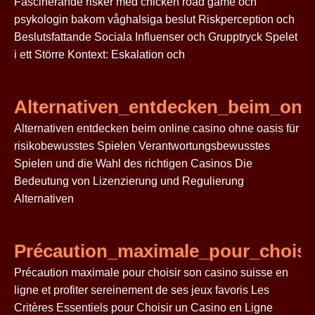
Fascinerande risker med chicken road game och
psykologin bakom våghalsiga beslut Riskperception och
Beslutsfattande Sociala Influenser och Grupptryck Spelet
i ett Större Kontext: Eskalation och
Alternativen_entdecken_beim_onli
Alternativen entdecken beim online casino ohne oasis für
risikobewusstes Spielen Verantwortungsbewusstes
Spielen und die Wahl des richtigen Casinos Die
Bedeutung von Lizenzierung und Regulierung
Alternativen
Précaution_maximale_pour_choisir
Précaution maximale pour choisir son casino suisse en
ligne et profiter sereinement de ses jeux favoris Les
Critères Essentiels pour Choisir un Casino en Ligne