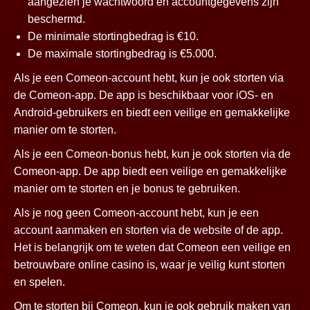
aangezien je wachtwoord en accountgegevens zijn
beschermd.
De minimale stortingbedrag is €10.
De maximale stortingbedrag is €5.000.
Als je een Comeon-account hebt, kun je ook storten via
de Comeon-app. De app is beschikbaar voor iOS- en
Android-gebruikers en biedt een veilige en gemakkelijke
manier om te storten.
Als je een Comeon-bonus hebt, kun je ook storten via de
Comeon-app. De app biedt een veilige en gemakkelijke
manier om te storten en je bonus te gebruiken.
Als je nog geen Comeon-account hebt, kun je een
account aanmaken en storten via de website of de app.
Het is belangrijk om te weten dat Comeon een veilige en
betrouwbare online casino is, waar je veilig kunt storten
en spelen.
Om te storten bij Comeon, kun je ook gebruik maken van