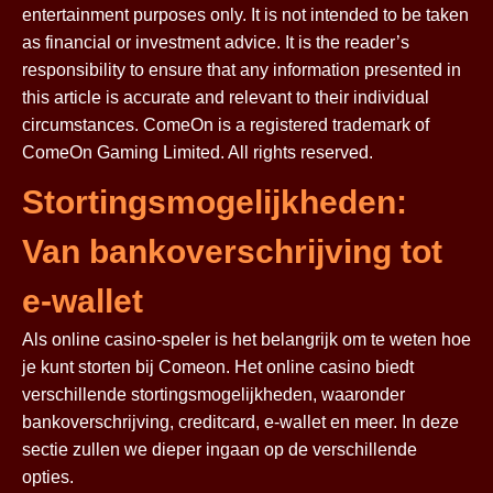
entertainment purposes only. It is not intended to be taken
as financial or investment advice. It is the reader’s
responsibility to ensure that any information presented in
this article is accurate and relevant to their individual
circumstances. ComeOn is a registered trademark of
ComeOn Gaming Limited. All rights reserved.
Stortingsmogelijkheden:
Van bankoverschrijving tot
e-wallet
Als online casino-speler is het belangrijk om te weten hoe
je kunt storten bij Comeon. Het online casino biedt
verschillende stortingsmogelijkheden, waaronder
bankoverschrijving, creditcard, e-wallet en meer. In deze
sectie zullen we dieper ingaan op de verschillende
opties.