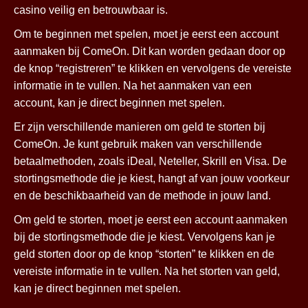
casino veilig en betrouwbaar is.
Om te beginnen met spelen, moet je eerst een account
aanmaken bij ComeOn. Dit kan worden gedaan door op
de knop “registreren” te klikken en vervolgens de vereiste
informatie in te vullen. Na het aanmaken van een
account, kan je direct beginnen met spelen.
Er zijn verschillende manieren om geld te storten bij
ComeOn. Je kunt gebruik maken van verschillende
betaalmethoden, zoals iDeal, Neteller, Skrill en Visa. De
stortingsmethode die je kiest, hangt af van jouw voorkeur
en de beschikbaarheid van de methode in jouw land.
Om geld te storten, moet je eerst een account aanmaken
bij de stortingsmethode die je kiest. Vervolgens kan je
geld storten door op de knop “storten” te klikken en de
vereiste informatie in te vullen. Na het storten van geld,
kan je direct beginnen met spelen.