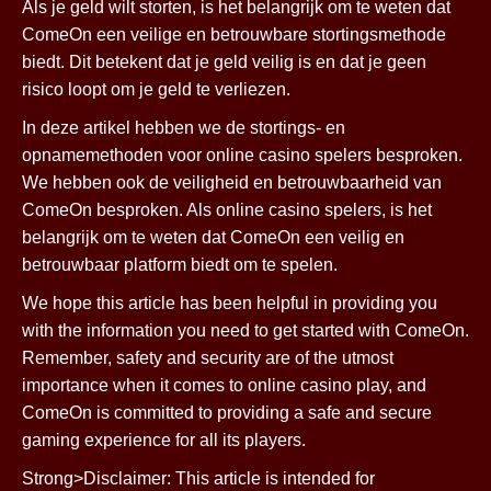
Als je geld wilt storten, is het belangrijk om te weten dat
ComeOn een veilige en betrouwbare stortingsmethode
biedt. Dit betekent dat je geld veilig is en dat je geen
risico loopt om je geld te verliezen.
In deze artikel hebben we de stortings- en
opnamemethoden voor online casino spelers besproken.
We hebben ook de veiligheid en betrouwbaarheid van
ComeOn besproken. Als online casino spelers, is het
belangrijk om te weten dat ComeOn een veilig en
betrouwbaar platform biedt om te spelen.
We hope this article has been helpful in providing you
with the information you need to get started with ComeOn.
Remember, safety and security are of the utmost
importance when it comes to online casino play, and
ComeOn is committed to providing a safe and secure
gaming experience for all its players.
Strong>Disclaimer: This article is intended for