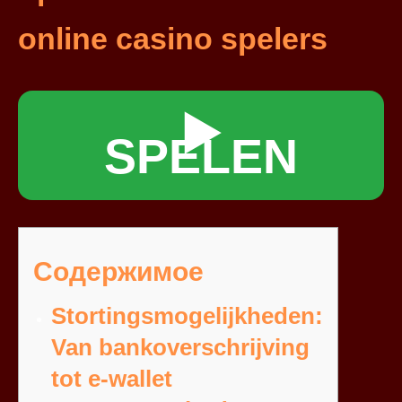
online casino spelers
▶️
SPELEN
Содержимое
Stortingsmogelijkheden:
Van bankoverschrijving
tot e-wallet