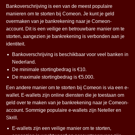
Bankoverschrijving is een van de meest populaire
manieren om te storten bij Comeon. Je kunt je geld
overmaken van je bankrekening naar je Comeon-
account. Dit is een veilige en betrouwbare manier om te
storten, aangezien je bankrekening is verbonden aan je
identiteit.
Bankoverschrijving is beschikbaar voor veel banken in
Nederland.
De minimale stortingbedrag is €10.
De maximale stortingbedrag is €5.000.
Een andere manier om te storten bij Comeon is via een e-
wallet. E-wallets zijn online diensten die je toestaan om
geld over te maken van je bankrekening naar je Comeon-
account. Sommige populaire e-wallets zijn Neteller en
Skrill.
E-wallets zijn een veilige manier om te storten,