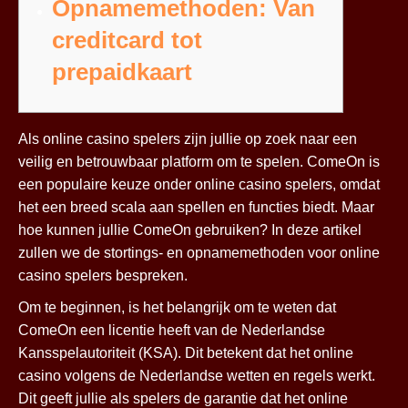
Opnamemethoden: Van
creditcard tot
prepaidkaart
Als online casino spelers zijn jullie op zoek naar een
veilig en betrouwbaar platform om te spelen. ComeOn is
een populaire keuze onder online casino spelers, omdat
het een breed scala aan spellen en functies biedt. Maar
hoe kunnen jullie ComeOn gebruiken? In deze artikel
zullen we de stortings- en opnamemethoden voor online
casino spelers bespreken.
Om te beginnen, is het belangrijk om te weten dat
ComeOn een licentie heeft van de Nederlandse
Kansspelautoriteit (KSA). Dit betekent dat het online
casino volgens de Nederlandse wetten en regels werkt.
Dit geeft jullie als spelers de garantie dat het online