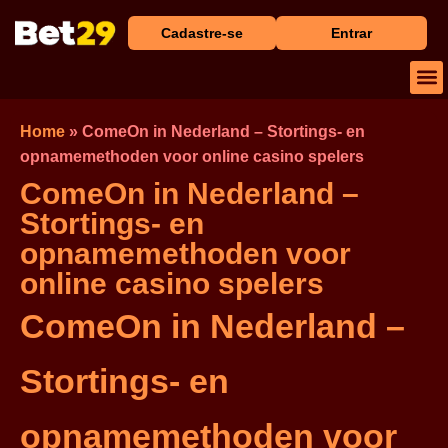
Cadastre-se
Entrar
Baix
Caça
Cassi
Home
»
ComeOn in Nederland – Stortings- en
opnamemethoden voor online casino spelers
ComeOn in Nederland –
Stortings- en
opnamemethoden voor
online casino spelers
ComeOn in Nederland –
Stortings- en
opnamemethoden voor