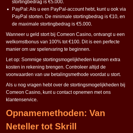
stortingbedrag is €5.000.
PayPal: Als u een PayPal-account hebt, kunt u ook via
PayPal storten. De minimale stortingbedrag is €10, en
de maximale stortingbedrag is €5.000.
Wanneer u geld stort bij Comeon Casino, ontvangt u een
welkomstbonus van 100% tot €100. Dit is een perfecte
manier om uw spelervaring te beginnen.
Let op: Sommige stortingsmogelijkheden kunnen extra
kosten in rekening brengen. Controleer altijd de
voorwaarden van uw betalingsmethode voordat u stort.
Als u nog vragen hebt over de stortingsmogelijkheden bij
Comeon Casino, kunt u contact opnemen met ons
klantenservice.
Opnamemethoden: Van
Neteller tot Skrill