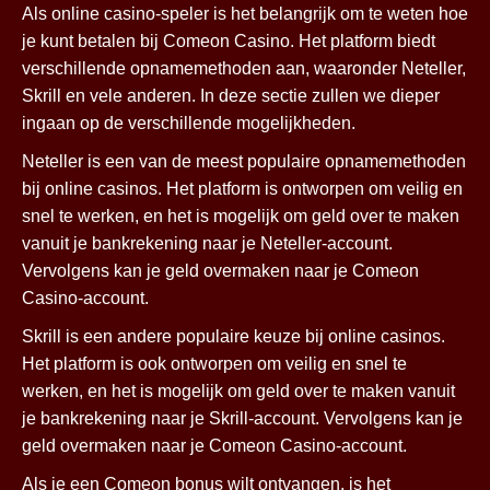
Als online casino-speler is het belangrijk om te weten hoe
je kunt betalen bij Comeon Casino. Het platform biedt
verschillende opnamemethoden aan, waaronder Neteller,
Skrill en vele anderen. In deze sectie zullen we dieper
ingaan op de verschillende mogelijkheden.
Neteller is een van de meest populaire opnamemethoden
bij online casinos. Het platform is ontworpen om veilig en
snel te werken, en het is mogelijk om geld over te maken
vanuit je bankrekening naar je Neteller-account.
Vervolgens kan je geld overmaken naar je Comeon
Casino-account.
Skrill is een andere populaire keuze bij online casinos.
Het platform is ook ontworpen om veilig en snel te
werken, en het is mogelijk om geld over te maken vanuit
je bankrekening naar je Skrill-account. Vervolgens kan je
geld overmaken naar je Comeon Casino-account.
Als je een Comeon bonus wilt ontvangen, is het