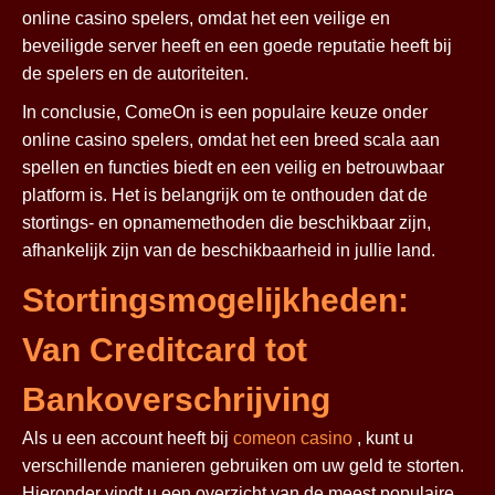
online casino spelers, omdat het een veilige en
beveiligde server heeft en een goede reputatie heeft bij
de spelers en de autoriteiten.
In conclusie, ComeOn is een populaire keuze onder
online casino spelers, omdat het een breed scala aan
spellen en functies biedt en een veilig en betrouwbaar
platform is. Het is belangrijk om te onthouden dat de
stortings- en opnamemethoden die beschikbaar zijn,
afhankelijk zijn van de beschikbaarheid in jullie land.
Stortingsmogelijkheden:
Van Creditcard tot
Bankoverschrijving
Als u een account heeft bij
comeon casino
, kunt u
verschillende manieren gebruiken om uw geld te storten.
Hieronder vindt u een overzicht van de meest populaire