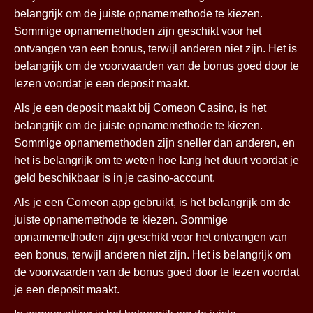
belangrijk om de juiste opnamemethode te kiezen.
Sommige opnamemethoden zijn geschikt voor het
ontvangen van een bonus, terwijl anderen niet zijn. Het is
belangrijk om de voorwaarden van de bonus goed door te
lezen voordat je een deposit maakt.
Als je een deposit maakt bij Comeon Casino, is het
belangrijk om de juiste opnamemethode te kiezen.
Sommige opnamemethoden zijn sneller dan anderen, en
het is belangrijk om te weten hoe lang het duurt voordat je
geld beschikbaar is in je casino-account.
Als je een Comeon app gebruikt, is het belangrijk om de
juiste opnamemethode te kiezen. Sommige
opnamemethoden zijn geschikt voor het ontvangen van
een bonus, terwijl anderen niet zijn. Het is belangrijk om
de voorwaarden van de bonus goed door te lezen voordat
je een deposit maakt.