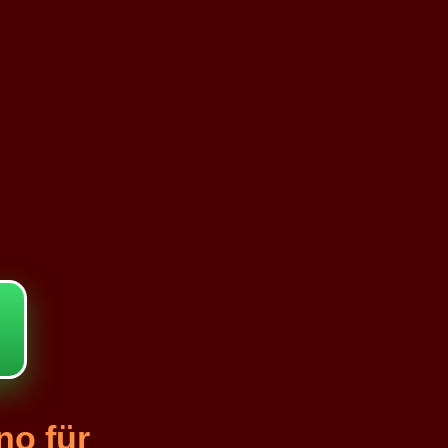
no für