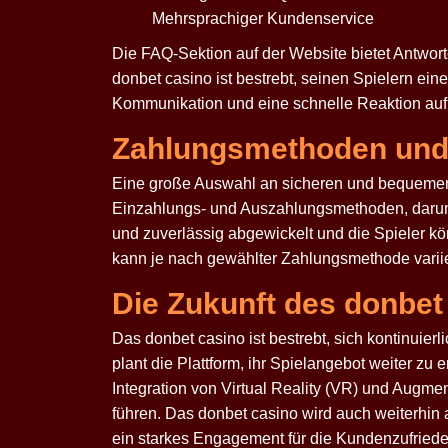
Mehrsprachiger Kundenservice
Die FAQ-Sektion auf der Website bietet Antworte
donbet casino ist bestrebt, seinen Spielern ein
Kommunikation und eine schnelle Reaktion au
Zahlungsmethoden und
Eine große Auswahl an sicheren und bequemen Z
Einzahlungs- und Auszahlungsmethoden, darunt
und zuverlässig abgewickelt und die Spieler k
kann je nach gewählter Zahlungsmethode variie
Die Zukunft des donbet
Das donbet casino ist bestrebt, sich kontinuier
plant die Plattform, ihr Spielangebot weiter z
Integration von Virtual Reality (VR) und Augm
führen. Das donbet casino wird auch weiterhin 
ein starkes Engagement für die Kundenzufrieden