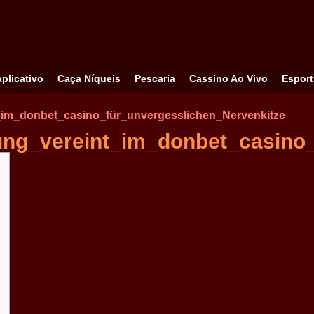
Aplicativo
Caça Níqueis
Pescaria
Cassino Ao Vivo
Esport
im_donbet_casino_für_unvergesslichen_Nervenkitze
ng_vereint_im_donbet_casino_