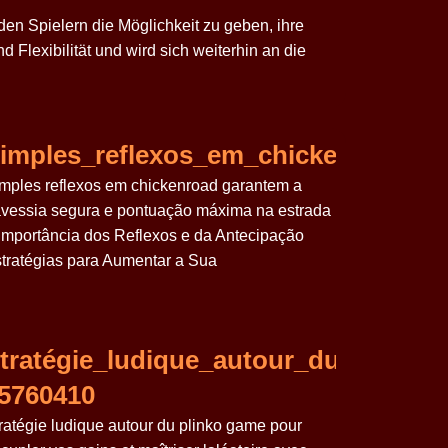
den Spielern die Möglichkeit zu geben, ihre
 Flexibilität und wird sich weiterhin an die
ra_aparır_qə
n_yükle_ilə_açılır_qədim_Misir_sim
imples_reflexos_em_chickenroad_g
mples reflexos em chickenroad garantem a
avessia segura e pontuação máxima na estrada
Importância dos Reflexos e da Antecipação
tratégias para Aumentar a Sua
nroad_evitando_el_tr
ra_kryje_się_w_precyzyjnym_wyborz
tratégie_ludique_autour_du_plinko
5760410
ratégie ludique autour du plinko game pour