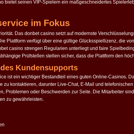
 bietet seinen VIP-Spielern ein maßgeschneidertes Spielerlebni
service im Fokus
riorität. Das donbet casino setzt auf modernste Verschlüsselun
Die Plattform verfügt über eine gültige Glücksspiellizenz, die 
onbet casino strengen Regularien unterliegt und faire Spielbed
hängige Prüfstellen stellen sicher, dass die Plattform den höch
ät des Kundensupports
e ist ein wichtiger Bestandteil eines guten Online-Casinos. Da
zu kontaktieren, darunter Live-Chat, E-Mail und telefonischen
n, Problemen oder Beschwerden zur Seite. Die Mitarbeiter sind f
gen zu gewährleisten.
ten