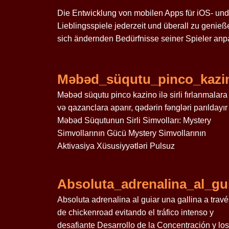
Die Entwicklung von mobilen Apps für iOS- und 
Lieblingsspiele jederzeit und überall zu genieß
sich ändernden Bedürfnisse seiner Spieler anp
Məbəd_süqutu_pinco_kazino
Məbəd süqutu pinco kazino ilə sirli fırlanmalara
və qazanclara aparır, qədərin fəngləri parıldayır
Məbəd Süqutunun Sirli Simvolları: Mystery
Simvollarının Gücü Mystery Simvollarının
Aktivasiya Xüsusiyyətləri Pulsuz
Absoluta_adrenalina_al_gu
Absoluta adrenalina al guiar una gallina a travé
de chickenroad evitando el tráfico intenso y
desafiante Desarrollo de la Concentración y los