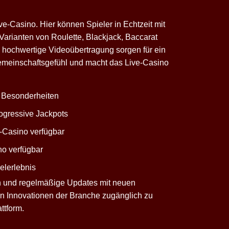
e-Casino. Hier können Spieler in Echtzeit mit
Varianten von Roulette, Blackjack, Baccarat
 hochwertige Videoübertragung sorgen für ein
 Gemeinschaftsgefühl und macht das Live-Casino
Besonderheiten
ogressive Jackpots
-Casino verfügbar
no verfügbar
ielerlebnis
en und regelmäßige Updates mit neuen
ten Innovationen der Branche zugänglich zu
ttform.