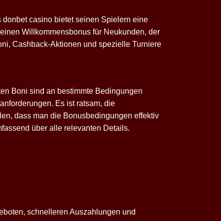
s donbet casino bietet seinen Spielern eine
n einen Willkommensbonus für Neukunden, der
oni, Cashback-Aktionen und spezielle Turniere
isten Boni sind an bestimmte Bedingungen
anforderungen. Es ist ratsam, die
len, dass man die Bonusbedingungen effektiv
fassend über alle relevanten Details.
ngeboten, schnelleren Auszahlungen und