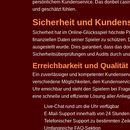
persönlichem Kundenservice. Das donbet casino
und geschätzt fühlen.
Sicherheit und Kunden
Sicherheit hat im Online-Glücksspiel höchste P
finanziellen Daten seiner Spieler zu schützen. 
ausgestellt wurde. Dies garantiert, dass das d
Sicherheitsüberprüfungen und Audits durch unab
Erreichbarkeit und Qualit
Ein zuverlässiger und kompetenter Kundenservic
verschiedene Möglichkeiten, den Kundenservice 
Uhr erreichbar und steht den Spielern bei Frage
eine schnelle und effiziente Lösung aller Anlie
Live-Chat rund um die Uhr verfügbar
E-Mail-Support innerhalb von 24 Stunden
Telefonischer Support zu bestimmten Zei
Umfangreiche FAQ-Sektion