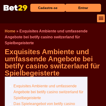
Cadastre-se
Entrar
Baix
Caça
Cassi
Home
»
Exquisites Ambiente und umfassende
Angebote bei betify casino switzerland für
Spielbegeisterte
Exquisites Ambiente und
umfassende Angebote bei
betify casino switzerland für
Spielbegeisterte
Exquisites Ambiente und umfassende
Angebote bei betify casino switzerland für
Spielbegeisterte
Das Spieleangebot von betify casino