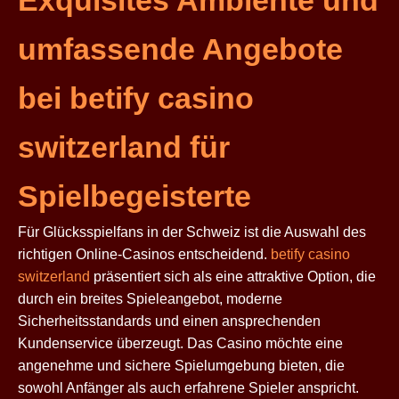
umfassende Angebote
bei betify casino
switzerland für
Spielbegeisterte
Für Glücksspielfans in der Schweiz ist die Auswahl des
richtigen Online-Casinos entscheidend.
betify casino
switzerland
präsentiert sich als eine attraktive Option, die
durch ein breites Spieleangebot, moderne
Sicherheitsstandards und einen ansprechenden
Kundenservice überzeugt. Das Casino möchte eine
angenehme und sichere Spielumgebung bieten, die
sowohl Anfänger als auch erfahrene Spieler anspricht.