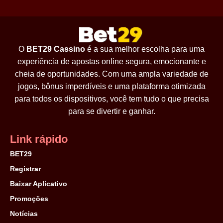
O
BET29 Cassino
é a sua melhor escolha para uma
experiência de apostas online segura, emocionante e
cheia de oportunidades. Com uma ampla variedade de
jogos, bônus imperdíveis e uma plataforma otimizada
para todos os dispositivos, você tem tudo o que precisa
para se divertir e ganhar.
Link rápido
BET29
Registrar
Baixar Aplicativo
Promoções
Notícias