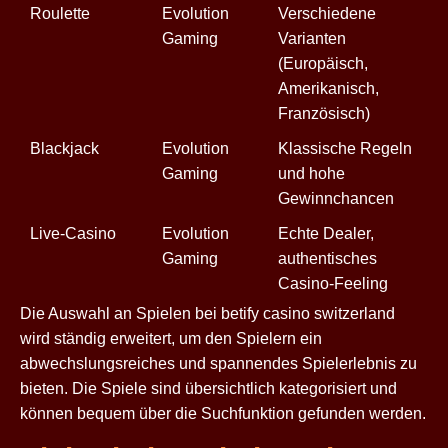
Roulette
Evolution
Verschiedene
Gaming
Varianten
(Europäisch,
Amerikanisch,
Französisch)
Blackjack
Evolution
Klassische Regeln
Gaming
und hohe
Gewinnchancen
Live-Casino
Evolution
Echte Dealer,
Gaming
authentisches
Casino-Feeling
Die Auswahl an Spielen bei betify casino switzerland
wird ständig erweitert, um den Spielern ein
abwechslungsreiches und spannendes Spielerlebnis zu
bieten. Die Spiele sind übersichtlich kategorisiert und
können bequem über die Suchfunktion gefunden werden.