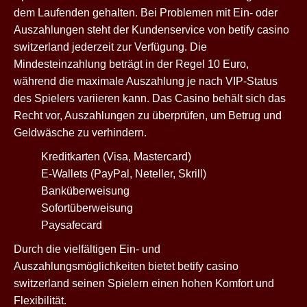
dem Laufenden gehalten. Bei Problemen mit Ein- oder
Auszahlungen steht der Kundenservice von betify casino
switzerland jederzeit zur Verfügung. Die
Mindesteinzahlung beträgt in der Regel 10 Euro,
während die maximale Auszahlung je nach VIP-Status
des Spielers variieren kann. Das Casino behält sich das
Recht vor, Auszahlungen zu überprüfen, um Betrug und
Geldwäsche zu verhindern.
Kreditkarten (Visa, Mastercard)
E-Wallets (PayPal, Neteller, Skrill)
Banküberweisung
Sofortüberweisung
Paysafecard
Durch die vielfältigen Ein- und
Auszahlungsmöglichkeiten bietet betify casino
switzerland seinen Spielern einen hohen Komfort und
Flexibilität.