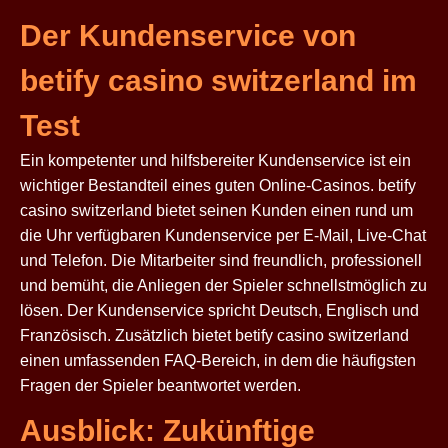
Der Kundenservice von
betify casino switzerland im
Test
Ein kompetenter und hilfsbereiter Kundenservice ist ein
wichtiger Bestandteil eines guten Online-Casinos. betify
casino switzerland bietet seinen Kunden einen rund um
die Uhr verfügbaren Kundenservice per E-Mail, Live-Chat
und Telefon. Die Mitarbeiter sind freundlich, professionell
und bemüht, die Anliegen der Spieler schnellstmöglich zu
lösen. Der Kundenservice spricht Deutsch, Englisch und
Französisch. Zusätzlich bietet betify casino switzerland
einen umfassenden FAQ-Bereich, in dem die häufigsten
Fragen der Spieler beantwortet werden.
Ausblick: Zukünftige