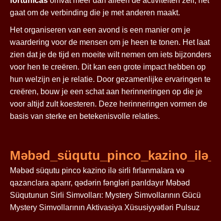
fortunicas
omvat meer dan alleen de activiteiten zelf; het
gaat om de verbinding die je met anderen maakt.
Het organiseren van een avond is een manier om je
waardering voor de mensen om je heen te tonen. Het laat
zien dat je de tijd en moeite wilt nemen om iets bijzonders
voor hen te creëren. Dit kan een grote impact hebben op
hun welzijn en je relatie. Door gezamenlijke ervaringen te
creëren, bouw je een schat aan herinneringen op die je
voor altijd zult koesteren. Deze herinneringen vormen de
basis van sterke en betekenisvolle relaties.
Məbəd_süqutu_pinco_kazino_ilə_si
Məbəd süqutu pinco kazino ilə sirli fırlanmalara və
qazanclara aparır, qədərin fəngləri parıldayır Məbəd
Süqutunun Sirli Simvolları: Mystery Simvollarının Gücü
Mystery Simvollarının Aktivasiya Xüsusiyyətləri Pulsuz