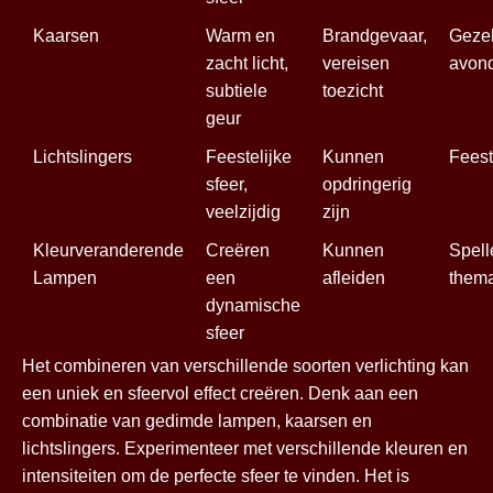
Kaarsen
Warm en
Brandgevaar,
Gezel
zacht licht,
vereisen
avond
subtiele
toezicht
geur
Lichtslingers
Feestelijke
Kunnen
Feest
sfeer,
opdringerig
veelzijdig
zijn
Kleurveranderende
Creëren
Kunnen
Spell
Lampen
een
afleiden
thema
dynamische
sfeer
Het combineren van verschillende soorten verlichting kan
een uniek en sfeervol effect creëren. Denk aan een
combinatie van gedimde lampen, kaarsen en
lichtslingers. Experimenteer met verschillende kleuren en
intensiteiten om de perfecte sfeer te vinden. Het is