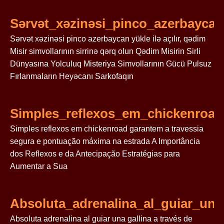
Sərvət_xəzinəsi_pinco_azerbaycan_
Sərvət xəzinəsi pinco azerbaycan yükle ilə açılır, qədim
Misir simvollarının sirrinə qərq olun Qədim Misirin Sirli
Dünyasına Yolculuq Misteriya Simvollarının Gücü Pulsuz
Fırlanmaların Heyəcanı Sarkofaqın
Simples_reflexos_em_chickenroa
Simples reflexos em chickenroad garantem a travessia
segura e pontuação máxima na estrada A Importância
dos Reflexos e da Antecipação Estratégias para
Aumentar a Sua
Absoluta_adrenalina_al_guiar_una
Absoluta adrenalina al guiar una gallina a través de