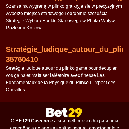
Szansa na wygraną w plinko gra kryje się w precyzyjnym
wyborze miejsca startowego i odrobinie szczęścia
Strategie Wyboru Punktu Startowego w Plinko Wpływ
Rozkładu Kołków
Stratégie_ludique_autour_du_plin
35760410
Stratégie ludique autour du plinko game pour décupler
vos gains et maîtriser laléatoire avec finesse Les
Fondamentaux de la Physique du Plinko L'Impact des
Chevilles
O
BET29 Cassino
é a sua melhor escolha para uma
experiência de apostas online segura, emocionante e