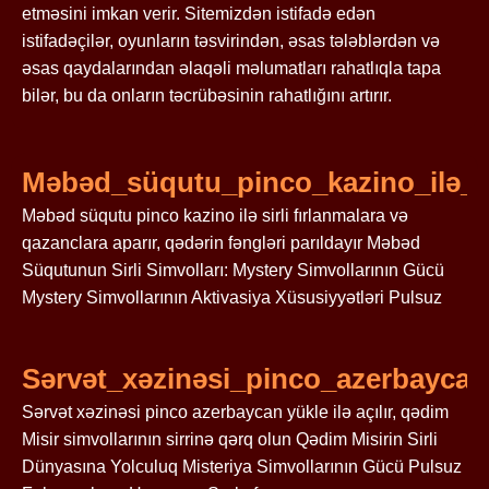
etməsini imkan verir. Sitemizdən istifadə edən
istifadəçilər, oyunların təsvirindən, əsas tələblərdən və
əsas qaydalarından əlaqəli məlumatları rahatlıqla tapa
bilər, bu da onların təcrübəsinin rahatlığını artırır.
Məbəd_süqutu_pinco_kazino_ilə_si
Məbəd süqutu pinco kazino ilə sirli fırlanmalara və
qazanclara aparır, qədərin fəngləri parıldayır Məbəd
Süqutunun Sirli Simvolları: Mystery Simvollarının Gücü
Mystery Simvollarının Aktivasiya Xüsusiyyətləri Pulsuz
Sərvət_xəzinəsi_pinco_azerbaycan_
Sərvət xəzinəsi pinco azerbaycan yükle ilə açılır, qədim
Misir simvollarının sirrinə qərq olun Qədim Misirin Sirli
Dünyasına Yolculuq Misteriya Simvollarının Gücü Pulsuz