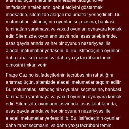
artırmaq üçün məlumatların əlaqəli olduğunu və
istifadəçinin tələblərini qəbul etdiyini göstərmək
məqsədilə, sitemizdə əlaqəli məlumatlar yerləşdirilib. Bu
məlumatlar, istifadəçinin oyunları seçməsinə, bankasi
təminatları yaratmaya və yaxud oyunları oynayara kömək
edir. Sitemizdə, oyunların təsvirində, əsas tələblərində,
əsas qaydalarında və hər bir oyunun nəzəriyyəsi ilə
əlaqəli məlumatlar yerləşdirilib. Bu, istifadəçinin oyunları
daha rahat seçməsini və daha yaxşı təcrübəni təmin
etməsini imkan verir.
Frage Cazino istifadəçilərinin təcrübəsinin rahatlığını
artırmaq üçün, sitemizdə əlaqəli məlumatlar təqdim edilir.
Bu məlumatlar, istifadəçinin oyunları seçməsinə, bankasi
təminatları yaratmaya və yaxud oyunları oynayara kömək
edir. Sitemizdə, oyunların təsvirində, əsas tələblərində,
əsas qaydalarında və hər bir oyunun nəzəriyyəsi ilə
əlaqəli məlumatlar yerləşdirilib. Bu, istifadəçinin oyunları
daha rahat seçməsini və daha yaxşı təcrübəni təmin