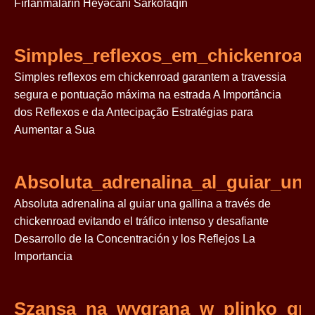
Fırlanmaların Heyəcanı Sarkofaqın
Simples_reflexos_em_chickenroa
Simples reflexos em chickenroad garantem a travessia
segura e pontuação máxima na estrada A Importância
dos Reflexos e da Antecipação Estratégias para
Aumentar a Sua
Absoluta_adrenalina_al_guiar_una
Absoluta adrenalina al guiar una gallina a través de
chickenroad evitando el tráfico intenso y desafiante
Desarrollo de la Concentración y los Reflejos La
Importancia
Szansa_na_wygraną_w_plinko_gra