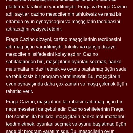
platforma tərəfindən yaradılmışdır. Fraga və Fraga Cazino
adlı saytlar, cazino məşqçilərinin təhlükəsiz və rahat bir
ortamda oyun oynayacağını və məşqçilərin təcrübəsini
artıracağını vəziyyət etdirir.
Fraga Cazino dizayni, cazino məşqçilərinin təcrübəsini
artırmaq üçün yaradılmışdır. Intuitiv və qarışıq dizayn,
məşqçilərin istifadəsini kolaylaşdırır. Cazino
səhifələrindən biri, məşqçilərin oyunları seçmək, banko
məlumatlarını daxil etmək və oyunu başlatmaq üçün sadə
və təhlükəsiz bir proqram yaratılmışdır. Bu, məşqçilərin
oyun oynayışında daha çox zaman və məşq çəkmək üçün
rahatlıq verir.
Fraga Cazino, məşqçilərin təcrübəsini artırmaq üçün bir
neçə məseleni də qəbul edir. Cazino səhifələrinin Fraga
Bet səhifəsi ilə birlikdə, məşqçilərin banko məlumatlarını
təqdim etmək, oyunları seçmək və oyunu başlatmaq üçün
sadə bir proqram yaratılmışdır. Bu, məşqçilərin oyun