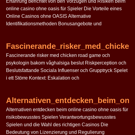
Erfahrung berichtet von den Vorzügen und Risiken beim
online casino ohne oasis für Spieler Die Vorteile eines
Online Casinos ohne OASIS Alternative
Identifikationsmethoden Bonusangebote und
Fascinerande_risker_med_chicke
Fascinerande risker med chicken road game och
psykologin bakom våghalsiga beslut Riskperception och
Beslutsfattande Sociala Influenser och Grupptryck Spelet
i ett Större Kontext: Eskalation och
Alternativen_entdecken_beim_onli
Alternativen entdecken beim online casino ohne oasis für
risikobewusstes Spielen Verantwortungsbewusstes
Spielen und die Wahl des richtigen Casinos Die
Bedeutung von Lizenzierung und Regulierung