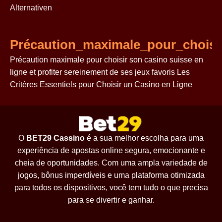
Alternativen
Précaution_maximale_pour_choisir
Précaution maximale pour choisir son casino suisse en
ligne et profiter sereinement de ses jeux favoris Les
Critères Essentiels pour Choisir un Casino en Ligne
O
BET29 Cassino
é a sua melhor escolha para uma
experiência de apostas online segura, emocionante e
cheia de oportunidades. Com uma ampla variedade de
jogos, bônus imperdíveis e uma plataforma otimizada
para todos os dispositivos, você tem tudo o que precisa
para se divertir e ganhar.