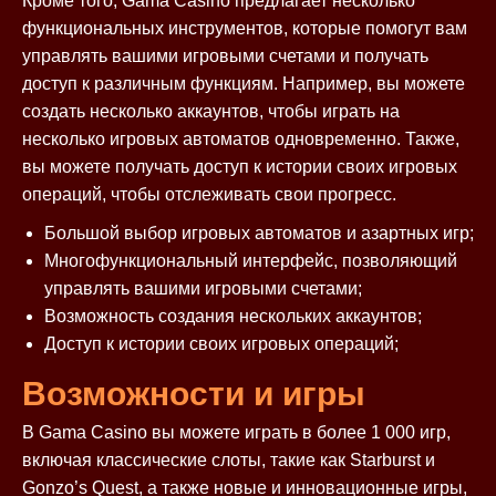
Кроме того, Gama Casino предлагает несколько
функциональных инструментов, которые помогут вам
управлять вашими игровыми счетами и получать
доступ к различным функциям. Например, вы можете
создать несколько аккаунтов, чтобы играть на
несколько игровых автоматов одновременно. Также,
вы можете получать доступ к истории своих игровых
операций, чтобы отслеживать свои прогресс.
Большой выбор игровых автоматов и азартных игр;
Многофункциональный интерфейс, позволяющий
управлять вашими игровыми счетами;
Возможность создания нескольких аккаунтов;
Доступ к истории своих игровых операций;
Возможности и игры
В Gama Casino вы можете играть в более 1 000 игр,
включая классические слоты, такие как Starburst и
Gonzo’s Quest, а также новые и инновационные игры,