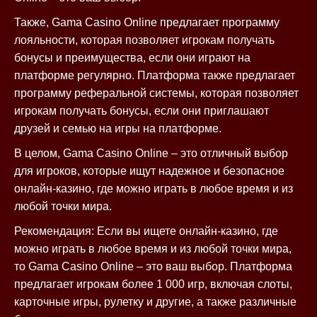
Также, Gama Casino Online предлагает программу
лояльности, которая позволяет игрокам получать
бонусы и преимущества, если они играют на
платформе регулярно. Платформа также предлагает
программу реферальной системы, которая позволяет
игрокам получать бонусы, если они приглашают
друзей и семью на игры на платформе.
В целом, Gama Casino Online – это отличный выбор
для игроков, которые ищут надежное и безопасное
онлайн-казино, где можно играть в любое время и из
любой точки мира.
Рекомендация: Если вы ищете онлайн-казино, где
можно играть в любое время и из любой точки мира,
то Gama Casino Online – это ваш выбор. Платформа
предлагает игрокам более 1 000 игр, включая слоты,
карточные игры, рулетку и другие, а также различные