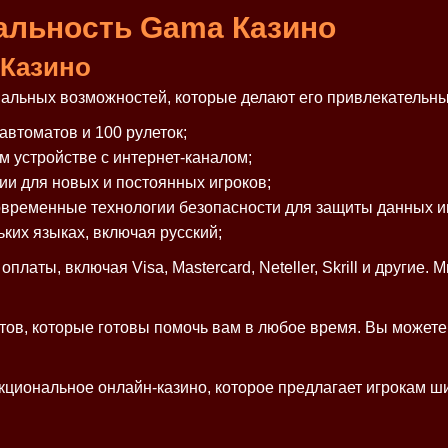
альность Gama Казино
Казино
нальных возможностей, которые делают его привлекательны
автоматов и 100 рулеток;
м устройстве с интернет-каналом;
ии для новых и постоянных игроков;
овременные технологии безопасности для защиты данных и
ьких языках, включая русский;
платы, включая Visa, Mastercard, Neteller, Skrill и другие.
ов, которые готовы помочь вам в любое время. Вы можете с
кциональное онлайн-казино, которое предлагает игрокам ши