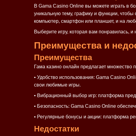
В Gama Casino Online вы можете играть в бол
уникальную тему, графику и функции, чтобы
компьютер, смартфон или планшет, и на лю
Выберите игру, которая вам понравилась, и 
Преимущества и недос
Преимущества
Гама казино онлайн предлагает множество п
• Удобство использования: Gama Casino Onli
свои любимые игры.
• Вибрационный выбор игр: платформа предл
• Безопасность: Gama Casino Online обеспе
• Регулярные бонусы и акции: платформа ре
Недостатки