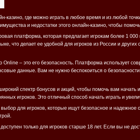
-казино, где можно играть в любое время и из любой точки
мущества и недостатки этого онлайн-казино, чтобы помоч
овая платформа, которая предлагает игрокам более 1 000 и
ке, что делает ее удобной для игроков из России и других с
Online – это его безопасность. Платформа использует со
вые данные. Вам не нужно беспокоиться о безопасности с
широкий спектр бонусов и акций, чтобы помочь вам начать 
оянных игроков. Это отличный способ начать играть и увел
й выбор для игроков, которые ищут безопасное и надежное
грой.
оступен только для игроков старше 18 лет. Если вы не дост