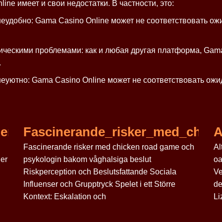
ne имеет и свои недостатки. В частности, это:
неудобно: Gama Casino Online может не соответствовать ож
хническими проблемами: как и любая другая платформа, Gam
.
неуютно: Gama Casino Online может не соответствовать ожи
den_Vorzügen_und_Risiken_beim_on
Fascinerande_risker_med_chic
A
Fascinerande risker med chicken road game och
Al
ler
psykologin bakom våghalsiga beslut
oa
Riskperception och Beslutsfattande Sociala
Ve
Influenser och Grupptryck Spelet i ett Större
de
Kontext: Eskalation och
Li