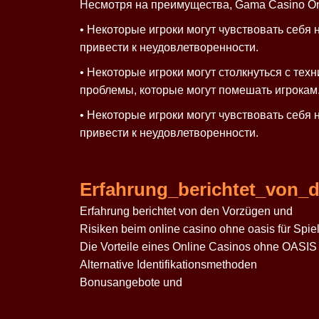
Несмотря на преимущества, Gama Casino Onli
• Некоторые игроки могут чувствовать себя 
привести к неудовлетворенности.
• Некоторые игроки могут столкнуться с те
проблемы, которые могут помешать игрокам
• Некоторые игроки могут чувствовать себя 
привести к неудовлетворенности.
Erfahrung_berichtet_von_
Erfahrung berichtet von den Vorzügen und
Risiken beim online casino ohne oasis für Spie
Die Vorteile eines Online Casinos ohne OASIS
Alternative Identifikationsmethoden
Bonusangebote und