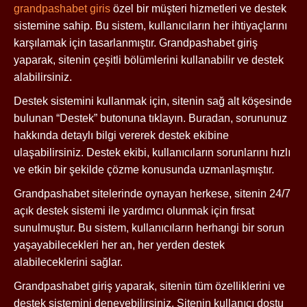
grandpashabet giris
özel bir müşteri hizmetleri ve destek
sistemine sahip. Bu sistem, kullanıcıların her ihtiyaçlarını
karşılamak için tasarlanmıştır. Grandpashabet giriş
yaparak, sitenin çeşitli bölümlerini kullanabilir ve destek
alabilirsiniz.
Destek sistemini kullanmak için, sitenin sağ alt köşesinde
bulunan “Destek” butonuna tıklayın. Buradan, sorununuz
hakkında detaylı bilgi vererek destek ekibine
ulaşabilirsiniz. Destek ekibi, kullanıcıların sorunlarını hızlı
ve etkin bir şekilde çözme konusunda uzmanlaşmıştır.
Grandpashabet sitelerinde oynayan herkese, sitenin 24/7
açık destek sistemi ile yardımcı olunmak için fırsat
sunulmuştur. Bu sistem, kullanıcıların herhangi bir sorun
yaşayabilecekleri her an, her yerden destek
alabileceklerini sağlar.
Grandpashabet giriş yaparak, sitenin tüm özelliklerini ve
destek sistemini deneyebilirsiniz. Sitenin kullanıcı dostu