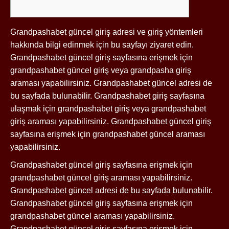
Grandpashabet güncel giriş adresi ve giriş yöntemleri
hakkında bilgi edinmek için bu sayfayı ziyaret edin.
Grandpashabet güncel giriş sayfasına erişmek için
grandpashabet güncel giriş veya grandpasha giriş
araması yapabilirsiniz. Grandpashabet güncel adresi de
bu sayfada bulunabilir. Grandpashabet giriş sayfasına
ulaşmak için grandpashabet giriş veya grandpashabet
giriş araması yapabilirsiniz. Grandpashabet güncel giriş
sayfasına erişmek için grandpashabet güncel araması
yapabilirsiniz.
Grandpashabet güncel giriş sayfasına erişmek için
grandpashabet güncel giriş araması yapabilirsiniz.
Grandpashabet güncel adresi de bu sayfada bulunabilir.
Grandpashabet güncel giriş sayfasına erişmek için
grandpashabet güncel araması yapabilirsiniz.
Grandpashabet güncel giriş sayfasına erişmek için