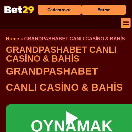
Cadastre-se
Entrar
Baix
Caça
Cassi
Home
»
GRANDPASHABET CANLI CASİNO & BAHİS
GRANDPASHABET CANLI
CASİNO & BAHİS
GRANDPASHABET
CANLI CASİNO & BAHİS
▶️
OYNAMAK