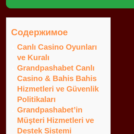
Содержимое
Canlı Casino Oyunları
ve Kuralı
Grandpashabet Canlı
Casino & Bahis Bahis
Hizmetleri ve Güvenlik
Politikaları
Grandpashabet’in
Müşteri Hizmetleri ve
Destek Sistemi