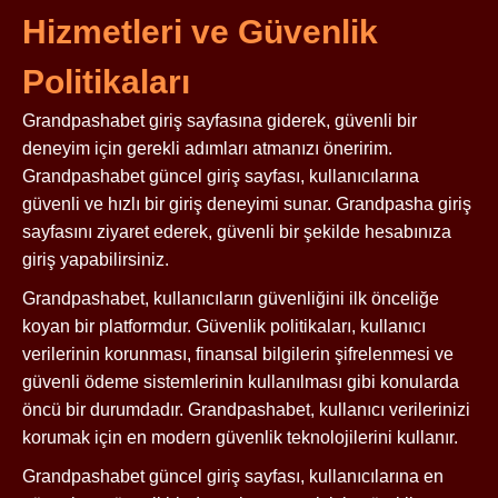
Hizmetleri ve Güvenlik
Politikaları
Grandpashabet giriş sayfasına giderek, güvenli bir
deneyim için gerekli adımları atmanızı öneririm.
Grandpashabet güncel giriş sayfası, kullanıcılarına
güvenli ve hızlı bir giriş deneyimi sunar. Grandpasha giriş
sayfasını ziyaret ederek, güvenli bir şekilde hesabınıza
giriş yapabilirsiniz.
Grandpashabet, kullanıcıların güvenliğini ilk önceliğe
koyan bir platformdur. Güvenlik politikaları, kullanıcı
verilerinin korunması, finansal bilgilerin şifrelenmesi ve
güvenli ödeme sistemlerinin kullanılması gibi konularda
öncü bir durumdadır. Grandpashabet, kullanıcı verilerinizi
korumak için en modern güvenlik teknolojilerini kullanır.
Grandpashabet güncel giriş sayfası, kullanıcılarına en