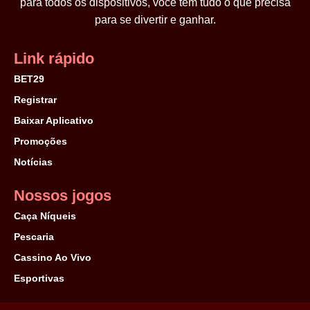
para todos os dispositivos, você tem tudo o que precisa
para se divertir e ganhar.
Link rápido
BET29
Registrar
Baixar Aplicativo
Promoções
Notícias
Nossos jogos
Caça Níqueis
Pescaria
Cassino Ao Vivo
Esportivas