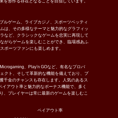
の未来を形作る存在となることを目指しています。
テーブルゲーム、ライブカジノ、スポーツベッティ
ムは、その多様なテーマと魅力的なグラフィッ
ラなど、クラシックなゲームを忠実に再現して
ながらゲームを楽しむことができ、臨場感あふ
スポーツファンにも楽しめます。
ogaming、Play'n GOなど、有名なプロバ
ェクト、そして革新的な機能を備えており、プ
、一攫千金のチャンスも存在します。人気のあるス
、その高いペイアウト率と魅力的なボーナス機能で、多く
ており、プレイヤーは常に最新のゲームを楽しむこ
ペイアウト率