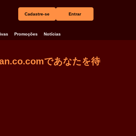
Cadastre-se
Entrar
ivas
Promoções
Notícias
an.co.comであなたを待