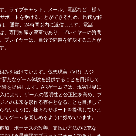
います。ライブチャット、メール、電話など、様々
サポートを受けることができるため、迅速な解
は、通常、24時間以内に返信します。電話
ームは、専門知識が豊富であり、プレイヤーの質問
おり、プレイヤーは、自分で問題を解決することが
ます。
り組みを続けています。仮想現実（VR）カジ
に新たなゲーム体験を提供することを目指して
体験を提供します。ARゲームでは、現実世界に
入により、ゲームの透明性と公正性を高め、プ
ンカジノの未来を形作る存在となることを目指して
にならないように、様々なサポートを提供していま
安心してゲームを楽しめるように努めています。
ムの追加、ボーナスの改善、支払い方法の拡充な
業界における最先端のプラットフォームであり、そ