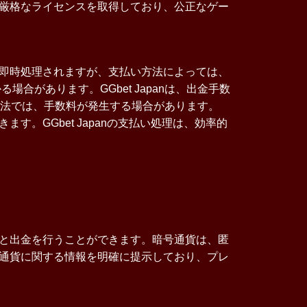
は、厳格なライセンスを取得しており、公正なゲー
常、即時処理されますが、支払い方法によっては、
があります。GGbet Japanは、出金手数
法では、手数料が発生する場合があります。
す。GGbet Japanの支払い処理は、効率的
入金と出金を行うことができます。暗号通貨は、匿
暗号通貨に関する情報を明確に提示しており、プレ