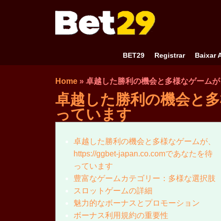
BET29
Registrar
Baixar 
Home
»
卓越した勝利の機会と多様なゲームが、http
卓越した勝利の機会と多様なゲー
っています
卓越した勝利の機会と多様なゲームが、
https://ggbet-japan.co.comであなたを待
っています
豊富なゲームカテゴリー：多様な選択肢
スロットゲームの詳細
魅力的なボーナスとプロモーション
ボーナス利用規約の重要性