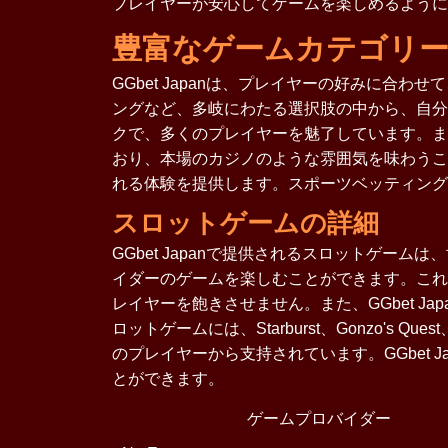
プレイヤーが安心してゲームを楽しめるようにサ
豊富なゲームカテゴリー
GGbet Japanは、プレイヤーの好みに
ングなど、多岐にわたる選択肢の中から、自分
クで、多くのプレイヤーを魅了しています。ま
おり、本場のカジノのような雰囲気を味わうこ
れる体験を提供します。スポーツベッティング
スロットゲームの詳細
GGbet Japanで提供されるスロットゲームは、
イダーのゲームを楽しむことができます。これ
レイヤーを飽きさせません。また、GGbet 
ロットゲームには、Starburst、Gonzo's
のプレイヤーから支持されています。GGbet
とができます。
ゲームプロバイダー