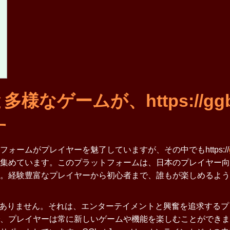
ゲームが、https://ggbet-
す
ームがプレイヤーを魅了していますが、その中でもhttps://
集めています。このプラットフォームは、日本のプレイヤー向
。経験豊富なプレイヤーから初心者まで、誰もが楽しめるよう
ジノではありません。それは、エンターテイメントと興奮を追求す
、プレイヤーは常に新しいゲームや機能を楽しむことができま