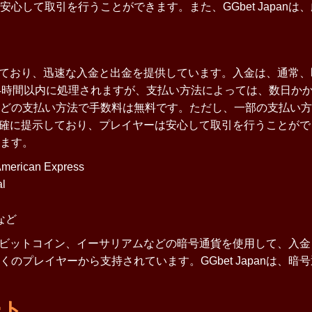
心して取引を行うことができます。また、GGbet Japan
を重視しており、迅速な入金と出金を提供しています。入金は、通
時間以内に処理されますが、支払い方法によっては、数日かかる場合
どの支払い方法で手数料は無料です。ただし、一部の支払い方
を明確に提示しており、プレイヤーは安心して取引を行うことができま
ます。
ican Express
l
など
ており、ビットコイン、イーサリアムなどの暗号通貨を使用して、
のプレイヤーから支持されています。GGbet Japanは、
ート