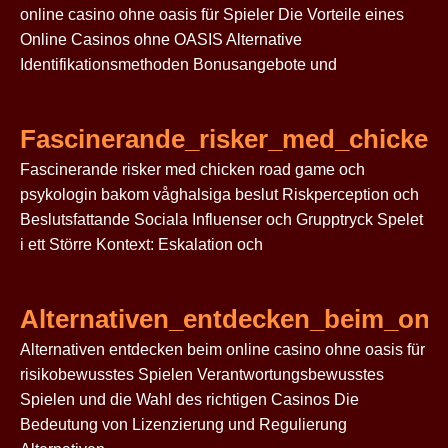
online casino ohne oasis für Spieler Die Vorteile eines
Online Casinos ohne OASIS Alternative
Identifikationsmethoden Bonusangebote und
Fascinerande_risker_med_chicke
Fascinerande risker med chicken road game och
psykologin bakom våghalsiga beslut Riskperception och
Beslutsfattande Sociala Influenser och Grupptryck Spelet
i ett Större Kontext: Eskalation och
Alternativen_entdecken_beim_onli
Alternativen entdecken beim online casino ohne oasis für
risikobewusstes Spielen Verantwortungsbewusstes
Spielen und die Wahl des richtigen Casinos Die
Bedeutung von Lizenzierung und Regulierung