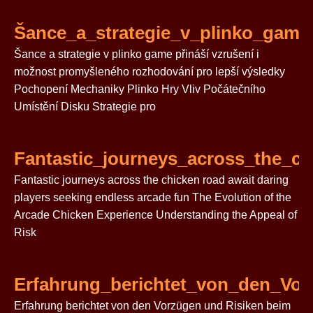
Šance_a_strategie_v_plinko_game
Šance a strategie v plinko game přináší vzrušení i
možnost promyšleného rozhodování pro lepší výsledky
Pochopení Mechaniky Plinko Hry Vliv Počátečního
Umístění Disku Strategie pro
Fantastic_journeys_across_the_ch
Fantastic journeys across the chicken road await daring
players seeking endless arcade fun The Evolution of the
Arcade Chicken Experience Understanding the Appeal of
Risk
Erfahrung_berichtet_von_den_Vo
Erfahrung berichtet von den Vorzügen und Risiken beim