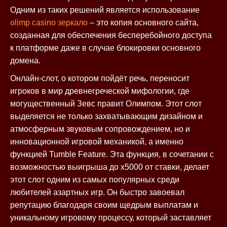
Одним из таких решений является использование
olimp casino зеркало
– это копия основного сайта,
созданная для обеспечения бесперебойного доступа
к платформе даже в случае блокировки основного
домена.
Онлайн-слот, о котором пойдёт речь, переносит
игроков в мир древнегреческой мифологии, где
могущественный Зевс правит Олимпом. Этот слот
выделяется не только захватывающим дизайном и
атмосферным звуковым сопровождением, но и
инновационной игровой механикой, а именно
функцией Tumble Feature. Эта функция, в сочетании с
возможностью выигрыша до x5000 от ставки, делает
этот слот одним из самых популярных среди
любителей азартных игр. Он быстро завоевал
репутацию благодаря своим щедрым выплатам и
уникальному игровому процессу, который заставляет