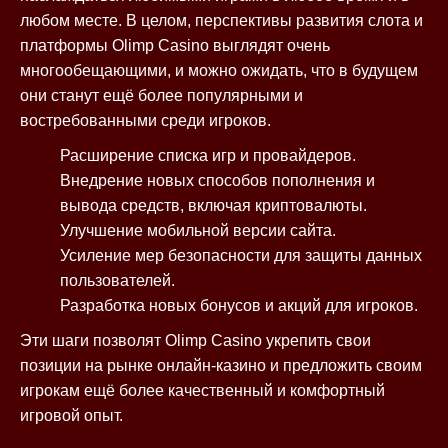
любом месте. В целом, перспективы развития слота и
платформы Olimp Casino выглядят очень
многообещающими, и можно ожидать, что в будущем
они станут ещё более популярными и
востребованными среди игроков.
Расширение списка игр и провайдеров.
Внедрение новых способов пополнения и
вывода средств, включая криптовалюты.
Улучшение мобильной версии сайта.
Усиление мер безопасности для защиты данных
пользователей.
Разработка новых бонусов и акций для игроков.
Эти шаги позволят Olimp Casino укрепить свои
позиции на рынке онлайн-казино и предложить своим
игрокам ещё более качественный и комфортный
игровой опыт.