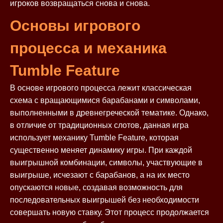
игроков возвращаться снова и снова.
Основы игрового
процесса и механика
Tumble Feature
В основе игрового процесса лежит классическая
схема с вращающимися барабанами и символами,
выполненными в древнегреческой тематике. Однако,
в отличие от традиционных слотов, данная игра
использует механику Tumble Feature, которая
существенно меняет динамику игры. При каждой
выигрышной комбинации, символы, участвующие в
выигрыше, исчезают с барабанов, а на их место
опускаются новые, создавая возможность для
последовательных выигрышей без необходимости
совершать новую ставку. Этот процесс продолжается