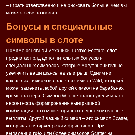
– играть ответственно и не рисковать больше, чем вы
можете себе позволить.
Бонусы и специальные
символы в слоте
Помимо основной механики Tumble Feature, слот
предлагает ряд дополнительных бонусов и
специальных символов, которые могут значительно
увеличить ваши шансы на выигрыш. Одним из
ключевых символов является символ Wild, который
может заменить любой другой символ на барабанах,
кроме скаттера. Символ Wild не только увеличивает
вероятность формирования выигрышной
комбинации, но и может приносить дополнительные
выплаты. Другой важный символ – это символ Scatter,
который активирует режим фриспинов. При
выпадении трёх или более символов Scatter на