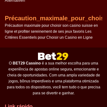
Alternativen
Précaution_maximale_pour_choisir
Précaution maximale pour choisir son casino suisse en
ligne et profiter sereinement de ses jeux favoris Les
Critères Essentiels pour Choisir un Casino en Ligne
O
BET29 Cassino
é a sua melhor escolha para uma
experiência de apostas online segura, emocionante e
cheia de oportunidades. Com uma ampla variedade de
jogos, bônus imperdíveis e uma plataforma otimizada
para todos os dispositivos, você tem tudo o que precisa
para se divertir e ganhar.
Link rápido