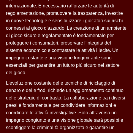
internazionale. È necessario rafforzare le autorità di
regolamentazione, promuovere la trasparenza, investire
in nuove tecnologie e sensibilizzare i giocatori sui rischi
connessi al gioco d'azzardo. La creazione di un ambiente
di gioco sicuro e regolamentato è fondamentale per
proteggere i consumatori, preservare l'integrità del
sistema economico e contrastare le attività illecite. Un
impegno costante e una visione lungimirante sono
essenziali per garantire un futuro più sicuro nel settore
del gioco.
L'evoluzione costante delle tecniche di riciclaggio di
denaro e delle frodi richiede un aggiornamento continuo
delle strategie di contrasto. La collaborazione tra i diversi
paesi è fondamentale per condividere informazioni e
coordinare le attività investigative. Solo attraverso un
impegno congiunto e una visione globale sarà possibile
sconfiggere la criminalità organizzata e garantire un