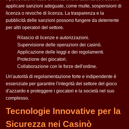
applicare sanzioni adeguate, come multe, sospensioni di
licenza o revoche di licenza. La trasparenza e la
pubblicità delle sanzioni possono fungere da deterrente
per altri operatori del settore.
Rilascio di licenze e autorizzazioni.
Supervisione delle operazioni dei casinò.
Applicazione delle leggi e dei regolamenti.
Protezione dei giocatori.
Collaborazione con le forze dell'ordine.
Un'autorità di regolamentazione forte e indipendente è
essenziale per garantire l'integrità del settore del gioco
d'azzardo e proteggere i giocatori e la società nel suo
complesso.
Tecnologie Innovative per la
Sicurezza nei Casinò