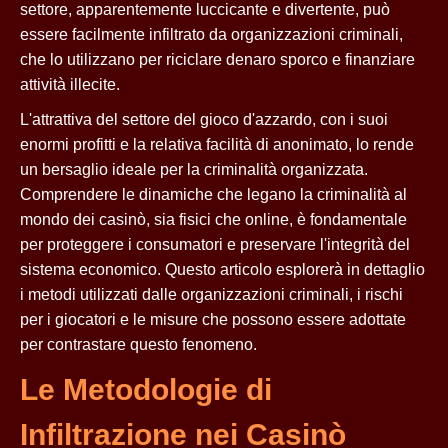
settore, apparentemente luccicante e divertente, può
essere facilmente infiltrato da organizzazioni criminali,
che lo utilizzano per riciclare denaro sporco e finanziare
attività illecite.
L'attrattiva del settore del gioco d'azzardo, con i suoi
enormi profitti e la relativa facilità di anonimato, lo rende
un bersaglio ideale per la criminalità organizzata.
Comprendere le dinamiche che legano la criminalità al
mondo dei casinò, sia fisici che online, è fondamentale
per proteggere i consumatori e preservare l'integrità del
sistema economico. Questo articolo esplorerà in dettaglio
i metodi utilizzati dalle organizzazioni criminali, i rischi
per i giocatori e le misure che possono essere adottate
per contrastare questo fenomeno.
Le Metodologie di
Infiltrazione nei Casinò