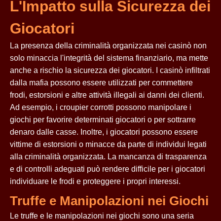
L'Impatto sulla Sicurezza dei
Giocatori
La presenza della criminalità organizzata nei casinò non
solo minaccia l'integrità del sistema finanziario, ma mette
anche a rischio la sicurezza dei giocatori. I casinò infiltrati
dalla mafia possono essere utilizzati per commettere
frodi, estorsioni e altre attività illegali ai danni dei clienti.
Ad esempio, i croupier corrotti possono manipolare i
giochi per favorire determinati giocatori o per sottrarre
denaro dalle casse. Inoltre, i giocatori possono essere
vittime di estorsioni o minacce da parte di individui legati
alla criminalità organizzata. La mancanza di trasparenza
e di controlli adeguati può rendere difficile per i giocatori
individuare le frodi e proteggere i propri interessi.
Truffe e Manipolazioni nei Giochi
Le truffe e le manipolazioni nei giochi sono una seria