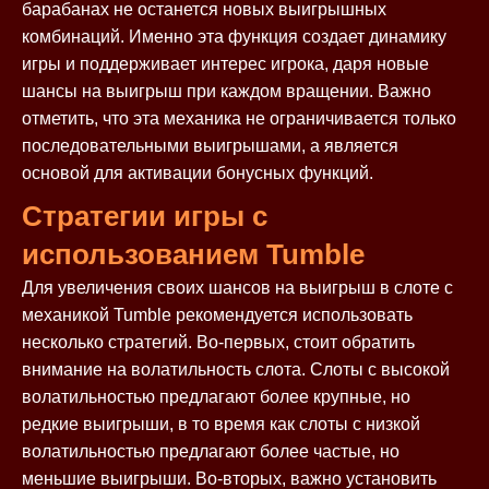
барабанах не останется новых выигрышных
комбинаций. Именно эта функция создает динамику
игры и поддерживает интерес игрока, даря новые
шансы на выигрыш при каждом вращении. Важно
отметить, что эта механика не ограничивается только
последовательными выигрышами, а является
основой для активации бонусных функций.
Стратегии игры с
использованием Tumble
Для увеличения своих шансов на выигрыш в слоте с
механикой Tumble рекомендуется использовать
несколько стратегий. Во-первых, стоит обратить
внимание на волатильность слота. Слоты с высокой
волатильностью предлагают более крупные, но
редкие выигрыши, в то время как слоты с низкой
волатильностью предлагают более частые, но
меньшие выигрыши. Во-вторых, важно установить