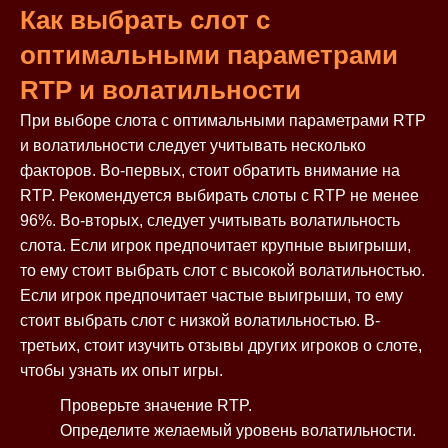
Как выбрать слот с
оптимальными параметрами
RTP и волатильности
При выборе слота с оптимальными параметрами RTP
и волатильности следует учитывать несколько
факторов. Во-первых, стоит обратить внимание на
RTP. Рекомендуется выбирать слоты с RTP не менее
96%. Во-вторых, следует учитывать волатильность
слота. Если игрок предпочитает крупные выигрыши,
то ему стоит выбрать слот с высокой волатильностью.
Если игрок предпочитает частые выигрыши, то ему
стоит выбрать слот с низкой волатильностью. В-
третьих, стоит изучить отзывы других игроков о слоте,
чтобы узнать их опыт игры.
Проверьте значение RTP.
Определите желаемый уровень волатильности.