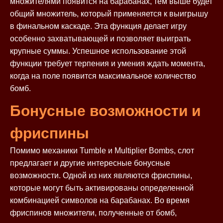
множителями появится на барабанах, тем выше будет
общий множитель, который применяется к выигрышу
в финальном каскаде. Эта функция делает игру
особенно захватывающей и позволяет выиграть
крупные суммы. Успешное использование этой
функции требует терпения и умения ждать момента,
когда на поле появится максимальное количество
бомб.
Бонусные возможности и
фриспины
Помимо механики Tumble и Multiplier Bombs, слот
предлагает и другие интересные бонусные
возможности. Одной из них являются фриспины,
которые могут быть активированы определенной
комбинацией символов на барабанах. Во время
фриспинов множители, полученные от бомб,