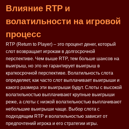
Влияние RTP и
волатильности на игровой
процесс
RTP (Return to Player) – это процент денег, который
слот возвращает игрокам в долгосрочной
перспективе. Чем выше RTP, тем больше шансов на
выигрыш, но это не гарантирует выигрыш в
краткосрочной перспективе. Волатильность слота
определяет, как часто слот выплачивает выигрыши и
какого размера эти выигрыши будут. Слоты с высокой
волатильностью выплачивают крупные выигрыши
реже, а слоты с низкой волатильностью выплачивают
небольшие выигрыши чаще. Выбор слота с
подходящим RTP и волатильностью зависит от
предпочтений игрока и его стратегии игры.