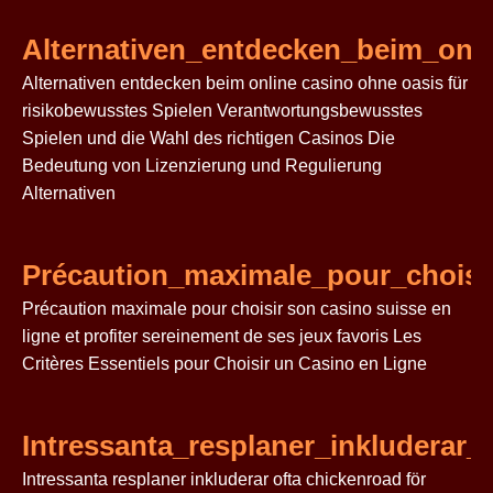
Alternativen_entdecken_beim_onli
Alternativen entdecken beim online casino ohne oasis für
risikobewusstes Spielen Verantwortungsbewusstes
Spielen und die Wahl des richtigen Casinos Die
Bedeutung von Lizenzierung und Regulierung
Alternativen
Précaution_maximale_pour_choisir
Précaution maximale pour choisir son casino suisse en
ligne et profiter sereinement de ses jeux favoris Les
Critères Essentiels pour Choisir un Casino en Ligne
Intressanta_resplaner_inkluderar_
Intressanta resplaner inkluderar ofta chickenroad för