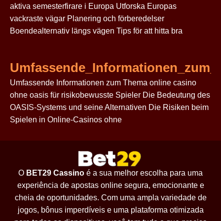
aktiva semesterfirare i Europa Utforska Europas
vackraste vägar Planering och förberedelser
Boendealternativ längs vägen Tips för att hitta bra
Umfassende_Informationen_zum_T
Umfassende Informationen zum Thema online casino
ohne oasis für risikobewusste Spieler Die Bedeutung des
OASIS-Systems und seine Alternativen Die Risiken beim
Spielen in Online-Casinos ohne
O
BET29 Cassino
é a sua melhor escolha para uma
experiência de apostas online segura, emocionante e
cheia de oportunidades. Com uma ampla variedade de
jogos, bônus imperdíveis e uma plataforma otimizada