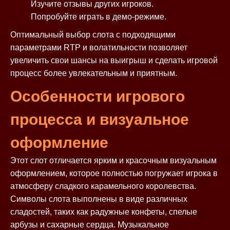
Изучите отзывы других игроков.
Попробуйте играть в демо-режиме.
Оптимальный выбор слота с подходящими
параметрами RTP и волатильности позволяет
увеличить свои шансы на выигрыш и сделать игровой
процесс более увлекательным и приятным.
Особенности игрового
процесса и визуальное
оформление
Этот слот отличается ярким и красочным визуальным
оформлением, которое полностью погружает игрока в
атмосферу сладкого карамельного королевства.
Символы слота выполнены в виде различных
сладостей, таких как радужные конфеты, спелые
арбузы и сахарные сердца. Музыкальное