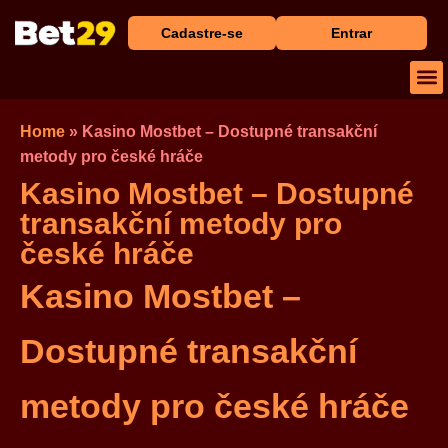
Cadastre-se
Entrar
Baix
Caça
Cassi
Home
»
Kasino Mostbet – Dostupné transakční
metody pro české hráče
Kasino Mostbet – Dostupné
transakční metody pro
české hráče
Kasino Mostbet –
Dostupné transakční
metody pro české hráče