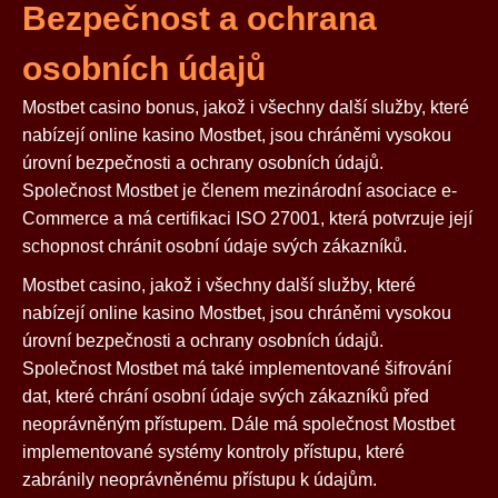
Bezpečnost a ochrana
osobních údajů
Mostbet casino bonus, jakož i všechny další služby, které
nabízejí online kasino Mostbet, jsou chráněmi vysokou
úrovní bezpečnosti a ochrany osobních údajů.
Společnost Mostbet je členem mezinárodní asociace e-
Commerce a má certifikaci ISO 27001, která potvrzuje její
schopnost chránit osobní údaje svých zákazníků.
Mostbet casino, jakož i všechny další služby, které
nabízejí online kasino Mostbet, jsou chráněmi vysokou
úrovní bezpečnosti a ochrany osobních údajů.
Společnost Mostbet má také implementované šifrování
dat, které chrání osobní údaje svých zákazníků před
neoprávněným přístupem. Dále má společnost Mostbet
implementované systémy kontroly přístupu, které
zabránily neoprávněnému přístupu k údajům.