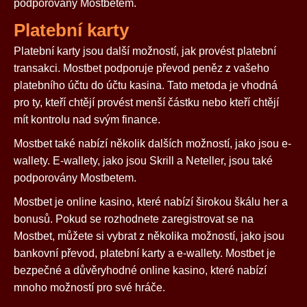
podporovány Mostbetem.
Platební karty
Platební karty jsou další možností, jak provést platební
transakci. Mostbet podporuje převod peněz z vašeho
platebního účtu do účtu kasina. Tato metoda je vhodná
pro ty, kteří chtějí provést menší částku nebo kteří chtějí
mít kontrolu nad svým finance.
Mostbet také nabízí několik dalších možností, jako jsou e-
wallety. E-wallety, jako jsou Skrill a Neteller, jsou také
podporovány Mostbetem.
Mostbet je online kasino, které nabízí širokou škálu her a
bonusů. Pokud se rozhodnete zaregistrovat se na
Mostbet, můžete si vybrat z několika možností, jako jsou
bankovní převod, platební karty a e-wallety. Mostbet je
bezpečné a důvěryhodné online kasino, které nabízí
mnoho možností pro své hráče.