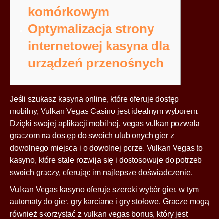
komórkowym
Optymalizacja strony
internetowej kasyna dla
urządzeń przenośnych
Jeśli szukasz kasyna online, które oferuje dostęp
mobilny, Vulkan Vegas Casino jest idealnym wyborem.
Dzięki swojej aplikacji mobilnej, vegas vulkan pozwala
graczom na dostęp do swoich ulubionych gier z
dowolnego miejsca i o dowolnej porze. Vulkan Vegas to
kasyno, które stale rozwija się i dostosowuje do potrzeb
swoich graczy, oferując im najlepsze doświadczenie.
Vulkan Vegas kasyno oferuje szeroki wybór gier, w tym
automaty do gier, gry karciane i gry stołowe. Gracze mogą
również skorzystać z vulkan vegas bonus, który jest