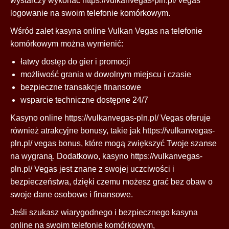
wystarczy wykonać https://vulkanvegas-pln.pl/ vegas
logowanie na swoim telefonie komórkowym.
Wśród zalet kasyna online Vulkan Vegas na telefonie
komórkowym można wymienić:
łatwy dostęp do gier i promocji
możliwość grania w dowolnym miejscu i czasie
bezpieczne transakcje finansowe
wsparcie techniczne dostępne 24/7
Kasyno online https://vulkanvegas-pln.pl/ Vegas oferuje
również atrakcyjne bonusy, takie jak https://vulkanvegas-
pln.pl/ vegas bonus, które mogą zwiększyć Twoje szanse
na wygraną. Dodatkowo, kasyno https://vulkanvegas-
pln.pl/ Vegas jest znane z swojej uczciwości i
bezpieczeństwa, dzięki czemu możesz grać bez obaw o
swoje dane osobowe i finansowe.
Jeśli szukasz wiarygodnego i bezpiecznego kasyna
online na swoim telefonie komórkowym,