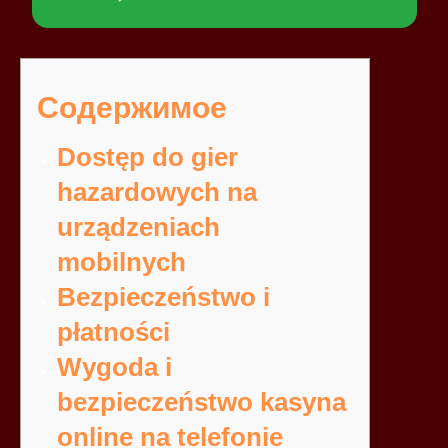
Содержимое
Dostęp do gier
hazardowych na
urządzeniach
mobilnych
Bezpieczeństwo i
płatności
Wygoda i
bezpieczeństwo kasyna
online na telefonie