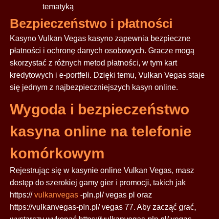
tematyką
Bezpieczeństwo i płatności
Kasyno Vulkan Vegas kasyno zapewnia bezpieczne
płatności i ochronę danych osobowych. Gracze mogą
skorzystać z różnych metod płatności, w tym kart
kredytowych i e-portfeli. Dzięki temu, Vulkan Vegas staje
się jednym z najbezpieczniejszych kasyn online.
Wygoda i bezpieczeństwo
kasyna online na telefonie
komórkowym
Rejestrując się w kasynie online Vulkan Vegas, masz
dostęp do szerokiej gamy gier i promocji, takich jak
https://
vulkanvegas
-pln.pl/ vegas pl oraz
https://vulkanvegas-pln.pl/ vegas 77. Aby zacząć grać,