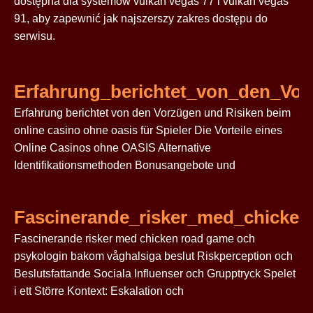
dostępna dla systemów vulkan vegas 77 i vulkan vegas
91, aby zapewnić jak najszerszy zakres dostępu do
serwisu.
Erfahrung_berichtet_von_den_Vo
Erfahrung berichtet von den Vorzügen und Risiken beim
online casino ohne oasis für Spieler Die Vorteile eines
Online Casinos ohne OASIS Alternative
Identifikationsmethoden Bonusangebote und
Fascinerande_risker_med_chicke
Fascinerande risker med chicken road game och
psykologin bakom våghalsiga beslut Riskperception och
Beslutsfattande Sociala Influenser och Grupptryck Spelet
i ett Större Kontext: Eskalation och