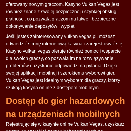
oferowany nowym graczom. Kasyno Vulkan Vegas jest
również znane z swojej bezpiecznej i szybkiej obsługi
płatności, co pozwala graczom na łatwe i bezpieczne
dokonywanie depozytów i wypłat.
Jeśli jesteś zainteresowany vulkan vegas pl, możesz
odwiedzić stronę internetową kasyna i zarejestrować się.
Kasyno vulkan vegas oferuje również pomoc i wsparcie
dla swoich graczy, co pozwala im na rozwiązywanie
problemów i uzyskanie odpowiedzi na pytania. Dzięki
swojej aplikacji mobilnej i szerokiemu wyborowi gier,
Vulkan Vegas jest idealnym wyborem dla graczy, którzy
szukają kasyna online z dostępem mobilnym.
Dostęp do gier hazardowych
na urządzeniach mobilnych
Rejestrując się w kasynie online Vulkan Vegas, uzyskasz