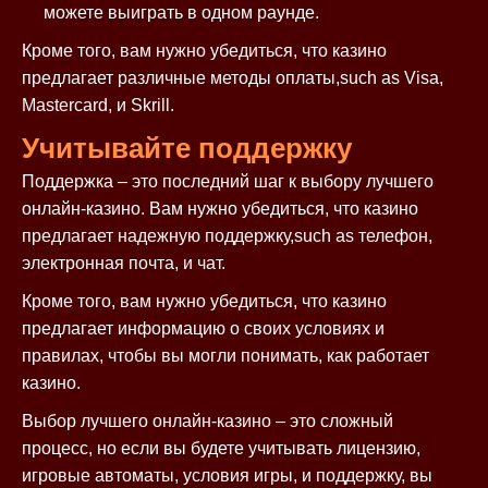
можете выиграть в одном раунде.
Кроме того, вам нужно убедиться, что казино
предлагает различные методы оплаты,such as Visa,
Mastercard, и Skrill.
Учитывайте поддержку
Поддержка – это последний шаг к выбору лучшего
онлайн-казино. Вам нужно убедиться, что казино
предлагает надежную поддержку,such as телефон,
электронная почта, и чат.
Кроме того, вам нужно убедиться, что казино
предлагает информацию о своих условиях и
правилах, чтобы вы могли понимать, как работает
казино.
Выбор лучшего онлайн-казино – это сложный
процесс, но если вы будете учитывать лицензию,
игровые автоматы, условия игры, и поддержку, вы