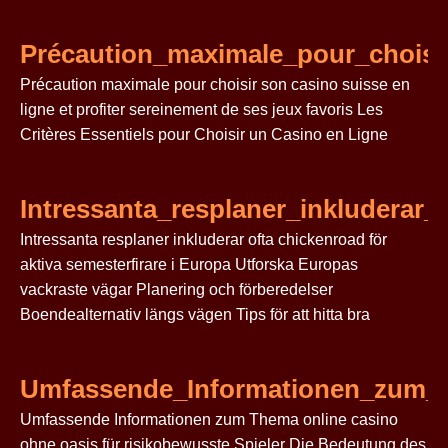
Précaution_maximale_pour_choisir
Précaution maximale pour choisir son casino suisse en
ligne et profiter sereinement de ses jeux favoris Les
Critères Essentiels pour Choisir un Casino en Ligne
Intressanta_resplaner_inkluderar_
Intressanta resplaner inkluderar ofta chickenroad för
aktiva semesterfirare i Europa Utforska Europas
vackraste vägar Planering och förberedelser
Boendealternativ längs vägen Tips för att hitta bra
Umfassende_Informationen_zum_T
Umfassende Informationen zum Thema online casino
ohne oasis für risikobewusste Spieler Die Bedeutung des