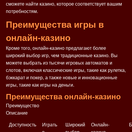
сможете найти казино, которое соответствует вашим
потребностям.
Преимущества игры в
онлайн-казино
Кроме того, онлайн-казино предлагают более
широкий выбор игр, чем традиционные казино. Вы
можете выбрать из тысячи игровых автоматов и
слотов, включая классические игры, такие как рулетка,
бэккарат и покер, а также новые и инновационные
игры, такие как игры на деньги.
Преимущества онлайн-казино
Преимущество
Описание
Доступность
Играть
Широкий
Онлайн-
Б