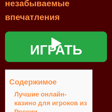
незабываемые
впечатления
▶️
ИГРАТЬ
Содержимое
Лучшие онлайн-
казино для игроков из
России