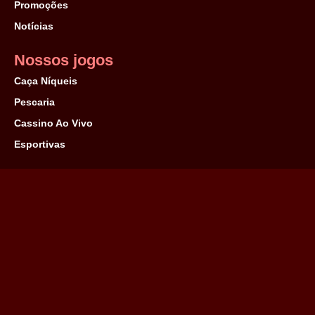
Promoções
Notícias
Nossos jogos
Caça Níqueis
Pescaria
Cassino Ao Vivo
Esportivas