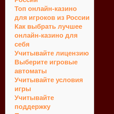
Топ онлайн-казино
для игроков из России
Как выбрать лучшее
онлайн-казино для
себя
Учитывайте лицензию
Выберите игровые
автоматы
Учитывайте условия
игры
Учитывайте
поддержку