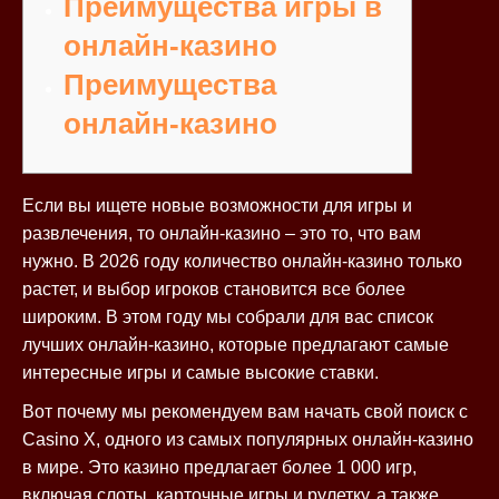
Преимущества игры в
онлайн-казино
Преимущества
онлайн-казино
Если вы ищете новые возможности для игры и
развлечения, то онлайн-казино – это то, что вам
нужно. В 2026 году количество онлайн-казино только
растет, и выбор игроков становится все более
широким. В этом году мы собрали для вас список
лучших онлайн-казино, которые предлагают самые
интересные игры и самые высокие ставки.
Вот почему мы рекомендуем вам начать свой поиск с
Casino X, одного из самых популярных онлайн-казино
в мире. Это казино предлагает более 1 000 игр,
включая слоты, карточные игры и рулетку, а также