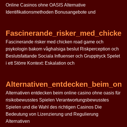
Online Casinos ohne OASIS Alternative
Identifikationsmethoden Bonusangebote und
Fascinerande_risker_med_chicke
Fascinerande risker med chicken road game och
psykologin bakom våghalsiga beslut Riskperception och
Beslutsfattande Sociala Influenser och Grupptryck Spelet
i ett Större Kontext: Eskalation och
Alternativen_entdecken_beim_onli
Alternativen entdecken beim online casino ohne oasis für
risikobewusstes Spielen Verantwortungsbewusstes
Spielen und die Wahl des richtigen Casinos Die
Bedeutung von Lizenzierung und Regulierung
Alternativen