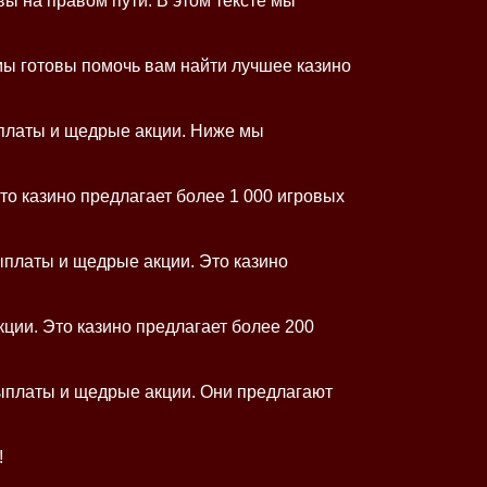
ы на правом пути. В этом тексте мы
 мы готовы помочь вам найти лучшее казино
ыплаты и щедрые акции. Ниже мы
то казино предлагает более 1 000 игровых
ыплаты и щедрые акции. Это казино
кции. Это казино предлагает более 200
ыплаты и щедрые акции. Они предлагают
!