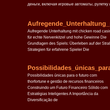
деньги, включая игровые автоматы, рулетку 
Aufregende_Unterhaltung_
Aufregende Unterhaltung mit chicken road casi
für echte Nervenkitzel und hohe Gewinne Die
Grundlagen des Spiels: Überleben auf der Str
Strategien für erfahrene Spieler Die
Possibilidades_únicas_pa
Possibilidades únicas para o futuro com
thorfortune e gestão de recursos financeiros
Construindo um Futuro Financeiro Sólido com
Estratégias Inteligentes A Importância da
Diversificação de