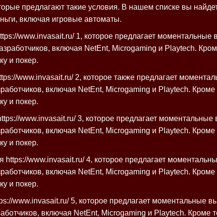
оторые предлагают такие условия. В нашем списке вы найде
еньги, включая игровые автоматы.
tps://www.invasait.ru/ 1, которое предлагает моментальные
азработчиков, включая NetEnt, Microgaming и Playtech. Кром
ку и покер.
tps://www.invasait.ru/ 2, которое также предлагает момент
работчиков, включая NetEnt, Microgaming и Playtech. Кроме
ку и покер.
ttps://www.invasait.ru/ 3, которое предлагает моментальны
работчиков, включая NetEnt, Microgaming и Playtech. Кроме
ку и покер.
 https://www.invasait.ru/ 4, которое предлагает моменталь
работчиков, включая NetEnt, Microgaming и Playtech. Кроме
ку и покер.
ps://www.invasait.ru/ 5, которое предлагает моментальные 
аботчиков, включая NetEnt, Microgaming и Playtech. Кроме т