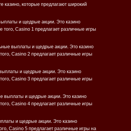
те казино, которые предлагают широкий
 выплаты и щедрые акции. Это казино
е того, Casino 1 предлагает различные игры
альные выплаты и щедрые акции. Это казино
 того, Casino 2 предлагает различные игры
е выплаты и щедрые акции. Это казино
 того, Casino 3 предлагает различные игры
ные выплаты и щедрые акции. Это казино
 того, Casino 4 предлагает различные игры
выплаты и щедрые акции. Это казино
ого, Casino 5 предлагает различные игры на