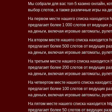
Мы собрали для вас топ-5 казино онлайн, к
выбор слотов, а также различные игры на д
На первом месте нашего списка находится ht
предлагает более 1 000 слотов от ведущих р
на деньги, включая игровые автоматы, рулет
На втором месте нашего списка находится ht
предлагает более 500 слотов от ведущих раз
на деньги, включая игровые автоматы, рулет
На третьем месте нашего списка находится h
предлагает более 200 слотов от ведущих раз
на деньги, включая игровые автоматы, рулет
На четвертом месте нашего списка находится
предлагает более 100 слотов от ведущих раз
на деньги, включая игровые автоматы, рулет
На пятом месте нашего списка находится htt
предлагает более 50 слотов от ведущих разр