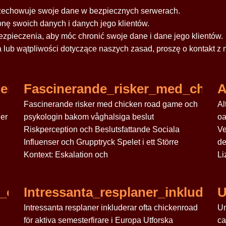
echowuje swoje dane w bezpiecznych serwerach.
ę swoich danych i danych jego klientów.
zpieczenia, aby móc chronić swoje dane i dane jego klientów.
a lub wątpliwości dotyczące naszych zasad, proszę o kontakt z 
den_Vorzügen_und_Risiken_beim_on
Fascinerande_risker_med_chic
A
Fascinerande risker med chicken road game och
Al
ler
psykologin bakom våghalsiga beslut
oa
Riskperception och Beslutsfattande Sociala
Ve
Influenser och Grupptryck Spelet i ett Större
de
Kontext: Eskalation och
Li
choisir_son_casino_suisse_en_ligne
Intressanta_resplaner_inkludera
U
Intressanta resplaner inkluderar ofta chickenroad
Um
för aktiva semesterfirare i Europa Utforska
ca