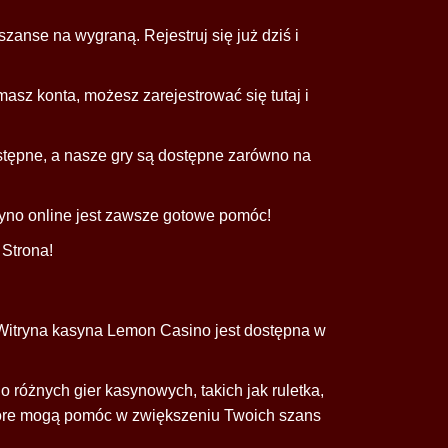
anse na wygraną. Rejestruj się już dziś i
masz konta, możesz zarejestrować się tutaj i
tępne, a nasze gry są dostępne zarówno na
syno online jest zawsze gotowe pomóc!
 Strona!
. Witryna kasyna Lemon Casino jest dostępna w
o różnych gier kasynowych, takich jak ruletka,
które mogą pomóc w zwiększeniu Twoich szans