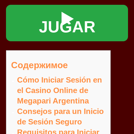
▶️
JUGAR
Содержимое
Cómo Iniciar Sesión en
el Casino Online de
Megapari Argentina
Consejos para un Inicio
de Sesión Seguro
Requisitos para Iniciar