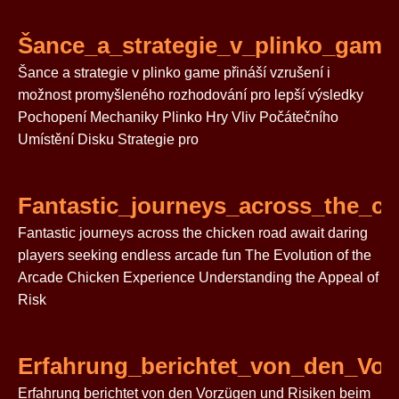
Šance_a_strategie_v_plinko_game
Šance a strategie v plinko game přináší vzrušení i
možnost promyšleného rozhodování pro lepší výsledky
Pochopení Mechaniky Plinko Hry Vliv Počátečního
Umístění Disku Strategie pro
Fantastic_journeys_across_the_ch
Fantastic journeys across the chicken road await daring
players seeking endless arcade fun The Evolution of the
Arcade Chicken Experience Understanding the Appeal of
Risk
Erfahrung_berichtet_von_den_Vo
Erfahrung berichtet von den Vorzügen und Risiken beim