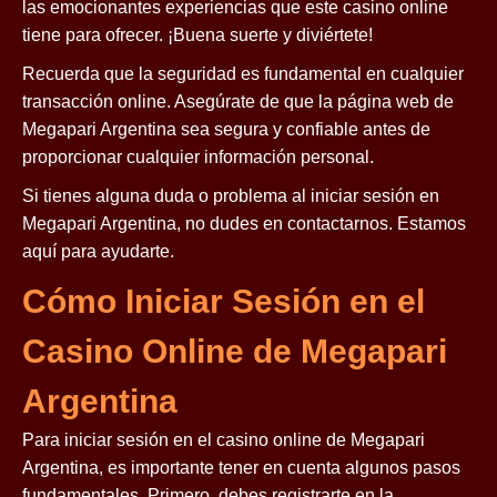
las emocionantes experiencias que este casino online
tiene para ofrecer. ¡Buena suerte y diviértete!
Recuerda que la seguridad es fundamental en cualquier
transacción online. Asegúrate de que la página web de
Megapari Argentina sea segura y confiable antes de
proporcionar cualquier información personal.
Si tienes alguna duda o problema al iniciar sesión en
Megapari Argentina, no dudes en contactarnos. Estamos
aquí para ayudarte.
Cómo Iniciar Sesión en el
Casino Online de Megapari
Argentina
Para iniciar sesión en el casino online de Megapari
Argentina, es importante tener en cuenta algunos pasos
fundamentales. Primero, debes registrarte en la