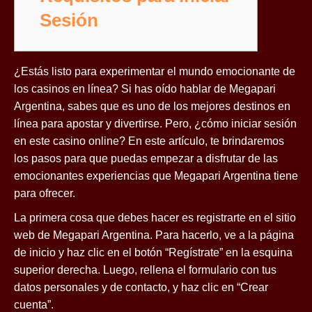
Sesión
¿Estás listo para experimentar el mundo emocionante de
los casinos en línea? Si has oído hablar de Megapari
Argentina, sabes que es uno de los mejores destinos en
línea para apostar y divertirse. Pero, ¿cómo iniciar sesión
en este casino online? En este artículo, te brindaremos
los pasos para que puedas empezar a disfrutar de las
emocionantes experiencias que Megapari Argentina tiene
para ofrecer.
La primera cosa que debes hacer es registrarte en el sitio
web de Megapari Argentina. Para hacerlo, ve a la página
de inicio y haz clic en el botón “Regístrate” en la esquina
superior derecha. Luego, rellena el formulario con tus
datos personales y de contacto, y haz clic en “Crear
cuenta”.