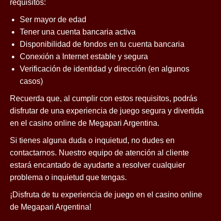
requisitos:
Ser mayor de edad
Tener una cuenta bancaria activa
Disponibilidad de fondos en tu cuenta bancaria
Conexión a Internet estable y segura
Verificación de identidad y dirección (en algunos
casos)
Recuerda que, al cumplir con estos requisitos, podrás
disfrutar de una experiencia de juego segura y divertida
en el casino online de Megapari Argentina.
Si tienes alguna duda o inquietud, no dudes en
contactarnos. Nuestro equipo de atención al cliente
estará encantado de ayudarte a resolver cualquier
problema o inquietud que tengas.
¡Disfruta de tu experiencia de juego en el casino online
de Megapari Argentina!