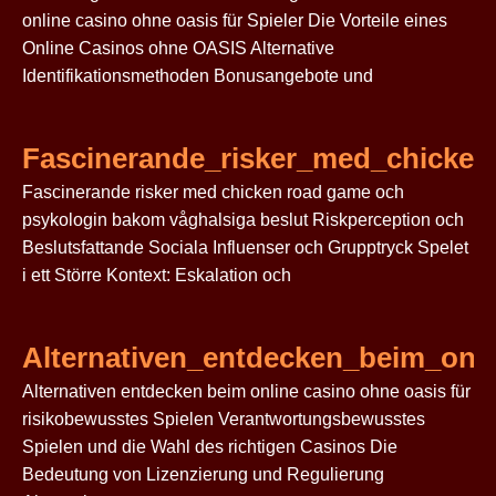
online casino ohne oasis für Spieler Die Vorteile eines
Online Casinos ohne OASIS Alternative
Identifikationsmethoden Bonusangebote und
Fascinerande_risker_med_chicke
Fascinerande risker med chicken road game och
psykologin bakom våghalsiga beslut Riskperception och
Beslutsfattande Sociala Influenser och Grupptryck Spelet
i ett Större Kontext: Eskalation och
Alternativen_entdecken_beim_onli
Alternativen entdecken beim online casino ohne oasis für
risikobewusstes Spielen Verantwortungsbewusstes
Spielen und die Wahl des richtigen Casinos Die
Bedeutung von Lizenzierung und Regulierung