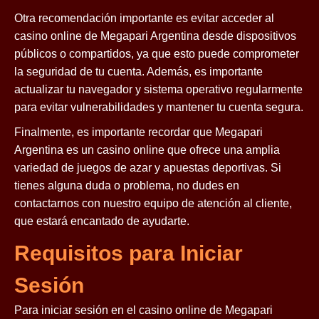
Otra recomendación importante es evitar acceder al
casino online de Megapari Argentina desde dispositivos
públicos o compartidos, ya que esto puede comprometer
la seguridad de tu cuenta. Además, es importante
actualizar tu navegador y sistema operativo regularmente
para evitar vulnerabilidades y mantener tu cuenta segura.
Finalmente, es importante recordar que Megapari
Argentina es un casino online que ofrece una amplia
variedad de juegos de azar y apuestas deportivas. Si
tienes alguna duda o problema, no dudes en
contactarnos con nuestro equipo de atención al cliente,
que estará encantado de ayudarte.
Requisitos para Iniciar
Sesión
Para iniciar sesión en el casino online de Megapari