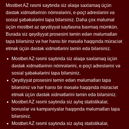
Mostbet AZ rəsmi saytında siz əlaqə saxlamaq üçün
dəstək xidmətlərinin nömrələrini, e-poçt adreslərini və
sosial şəbəkələrini tapa bilərsiniz. Daha çox məlumat
üçün mostbet az qeydiyyat sayfasına baxmaq mümkün.
Burada siz qeydiyyat prosesini təmin edən məlumatları
tapa bilərsiniz və hər hansı bir məsələ haqqında müraciət
etmək üçün dəstək xidmətlərini təmin edə bilərsiniz.
Mostbet AZ rəsmi saytında siz əlaqə saxlamaq üçün
dəstək xidmətlərinin nömrələrini, e-poçt adreslərini və
sosial şəbəkələrini tapa bilərsiniz.
Qeydiyyat prosesini təmin edən məlumatları tapa
bilərsiniz və hər hansı bir məsələ haqqında müraciət
etmək üçün dəstək xidmətlərini təmin edə bilərsiniz.
Mostbet AZ rəsmi saytında siz aylıq statistikalar,
bonuslar və kampaniyalar haqqında məlumatları tapa
bilərsiniz.
Mostbet AZ rəsmi saytında siz aylıq statistikalar,