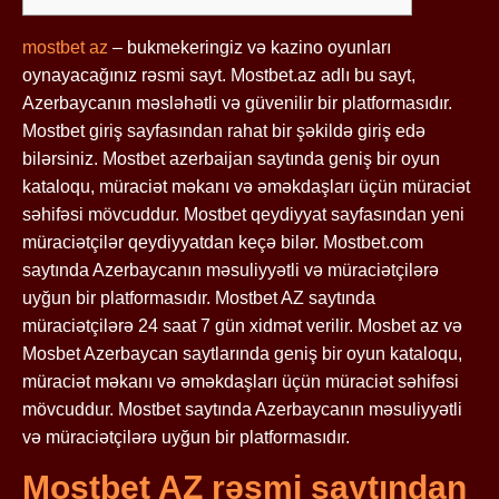
mostbet az
– bukmekeringiz və kazino oyunları
oynayacağınız rəsmi sayt. Mostbet.az adlı bu sayt,
Azerbaycanın məsləhətli və güvenilir bir platformasıdır.
Mostbet giriş sayfasından rahat bir şəkildə giriş edə
bilərsiniz. Mostbet azerbaijan saytında geniş bir oyun
kataloqu, müraciət məkanı və əməkdaşları üçün müraciət
səhifəsi mövcuddur. Mostbet qeydiyyat sayfasından yeni
müraciətçilər qeydiyyatdan keçə bilər. Mostbet.com
saytında Azerbaycanın məsuliyyətli və müraciətçilərə
uyğun bir platformasıdır. Mostbet AZ saytında
müraciətçilərə 24 saat 7 gün xidmət verilir. Mosbet az və
Mosbet Azerbaycan saytlarında geniş bir oyun kataloqu,
müraciət məkanı və əməkdaşları üçün müraciət səhifəsi
mövcuddur. Mostbet saytında Azerbaycanın məsuliyyətli
və müraciətçilərə uyğun bir platformasıdır.
Mostbet AZ rəsmi saytından