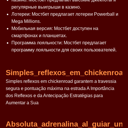
регулярные выигрыши в казино.
Лотереи: Мостбет предлагает лотереи Powerball и
Mega Millions.
Мобильная версия: Мостбет доступен на
смартфонах и планшетах.
Программа лояльности: Мостбет предлагает
программу лояльности для своих пользователей.
Simples_reflexos_em_chickenroa
Simples reflexos em chickenroad garantem a travessia
segura e pontuação máxima na estrada A Importância
dos Reflexos e da Antecipação Estratégias para
Aumentar a Sua
Absoluta_adrenalina_al_guiar_una