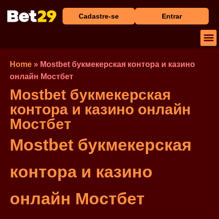
Cadastre-se
Entrar
Baix
Caça
Cassi
Home
»
Mostbet букмекерская контора и казино
онлайн Мостбет
Mostbet букмекерская
контора и казино онлайн
Мостбет
Mostbet букмекерская
контора и казино
онлайн Мостбет