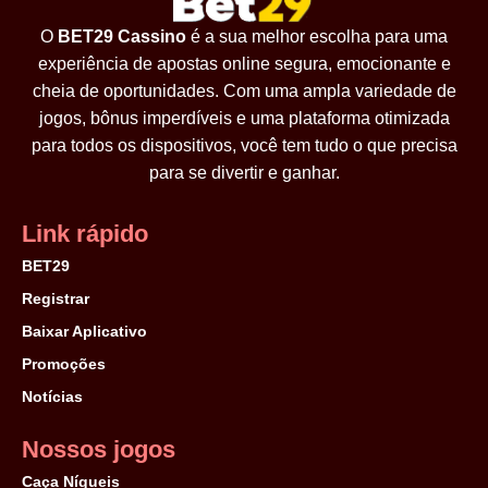
O
BET29 Cassino
é a sua melhor escolha para uma
experiência de apostas online segura, emocionante e
cheia de oportunidades. Com uma ampla variedade de
jogos, bônus imperdíveis e uma plataforma otimizada
para todos os dispositivos, você tem tudo o que precisa
para se divertir e ganhar.
Link rápido
BET29
Registrar
Baixar Aplicativo
Promoções
Notícias
Nossos jogos
Caça Níqueis