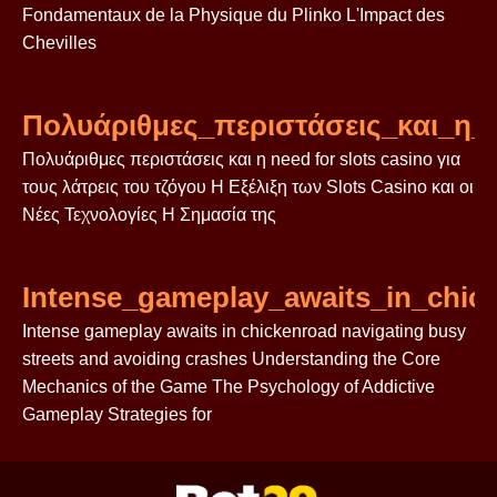
Fondamentaux de la Physique du Plinko L'Impact des
Chevilles
Πολυάριθμες_περιστάσεις_και_η_n
Πολυάριθμες περιστάσεις και η need for slots casino για
τους λάτρεις του τζόγου Η Εξέλιξη των Slots Casino και οι
Νέες Τεχνολογίες Η Σημασία της
Intense_gameplay_awaits_in_chic
Intense gameplay awaits in chickenroad navigating busy
streets and avoiding crashes Understanding the Core
Mechanics of the Game The Psychology of Addictive
Gameplay Strategies for