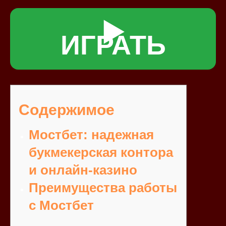
▶️
ИГРАТЬ
Содержимое
Мостбет: надежная
букмекерская контора
и онлайн-казино
Преимущества работы
с Мостбет