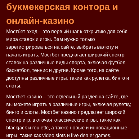
букмекерская контора и
онлайн-казино
Мостбет вход – это первый шаг к открытию для себя
мира ставок и игры. Вам нужно только
зарегистрироваться на сайте, выбрать валюту и
начать играть. Мостбет предлагает широкий спектр
ставок на различные виды спорта, включая футбол,
баскетбол, теннис и другие. Кроме того, на сайте
доступны различные игры, такие как рулетка, бинго и
слоты.
Мостбет казино – это отдельный раздел на сайте, где
вы можете играть в различные игры, включая рулетку,
бинго и слоты. Мостбет казино предлагает широкий
спектр игр, включая классические игры, такие как
blackjack и roulette, а также новые и инновационные
игры, такие как video slots и live dealer games.