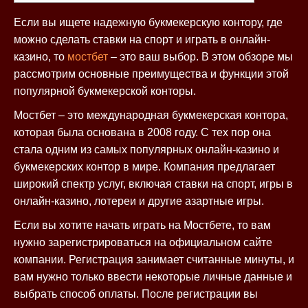
Если вы ищете надежную букмекерскую контору, где
можно сделать ставки на спорт и играть в онлайн-
казино, то
мостбет
– это ваш выбор. В этом обзоре мы
рассмотрим основные преимущества и функции этой
популярной букмекерской конторы.
Мостбет – это международная букмекерская контора,
которая была основана в 2008 году. С тех пор она
стала одним из самых популярных онлайн-казино и
букмекерских контор в мире. Компания предлагает
широкий спектр услуг, включая ставки на спорт, игры в
онлайн-казино, лотереи и другие азартные игры.
Если вы хотите начать играть на Мостбете, то вам
нужно зарегистрироваться на официальном сайте
компании. Регистрация занимает считанные минуты, и
вам нужно только ввести некоторые личные данные и
выбрать способ оплаты. После регистрации вы