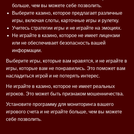
больше, чем вы можете себе позволить.
Выберите казино, которое предлагает различные
игры, включая слоты, карточные игры и рулетку.
Учитесь стратегии игры и не играйте на эмоциях.
Не играйте в казино, которое не имеет лицензии
или не обеспечивает безопасность вашей
информации.
Выберите игры, которые вам нравятся, и не играйте в
игры, которые вам не понравились. Это поможет вам
насладиться игрой и не потерять интерес.
Не играйте в казино, которое не имеет реальных
игроков. Это может быть признаком мошенничества.
Установите программу для мониторинга вашего
игрового счета и не играйте больше, чем вы можете
себе позволить.