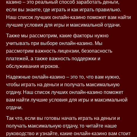
казино – это реальный способ заработать деньги,
если вы знаете, где играть и как играть правильно.
Наш список лучших онлайн-казино поможет вам найти
лучшие условия для игры и максимальной отдачи.
Также мы рассмотрим, какие факторы нужно
учитывать при выборе онлайн-казино. Мы
рассмотрим важность лицензии, безопасность
платежей, а также важность поддержки и
обслуживания игроков.
Надежные онлайн-казино – это то, что вам нужно,
чтобы играть на деньги и получать максимальную
отдачу. Наш список лучших онлайн-казино поможет
вам найти лучшие условия для игры и максимальной
отдачи.
Так что, если вы готовы начать играть на деньги и
получать максимальную отдачу, то читайте наше
руководство и узнайте, какие онлайн-казино вам стоит