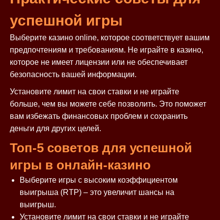
успешной игры
Выберите казино online, которое соответствует вашим
предпочтениям и требованиям. Не играйте в казино,
которое не имеет лицензии или не обеспечивает
безопасность вашей информации.
Установите лимит на свои ставки и не играйте
больше, чем вы можете себе позволить. Это поможет
вам избежать финансовых проблем и сохранить
деньги для других целей.
Топ-5 советов для успешной
игры в онлайн-казино
Выберите игры с высоким коэффициентом
выигрыша (RTP) – это увеличит шансы на
выигрыш.
Установите лимит на свои ставки и не играйте