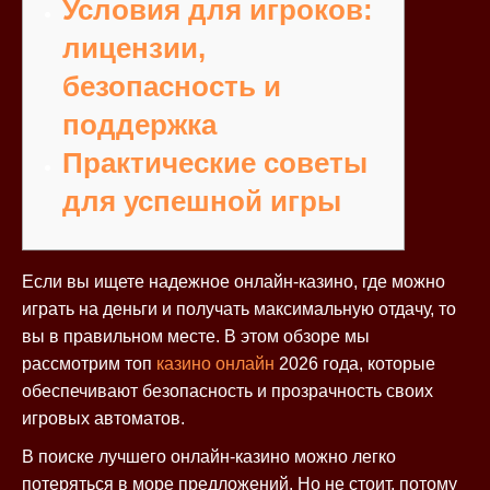
Условия для игроков:
лицензии,
безопасность и
поддержка
Практические советы
для успешной игры
Если вы ищете надежное онлайн-казино, где можно
играть на деньги и получать максимальную отдачу, то
вы в правильном месте. В этом обзоре мы
рассмотрим топ
казино онлайн
2026 года, которые
обеспечивают безопасность и прозрачность своих
игровых автоматов.
В поиске лучшего онлайн-казино можно легко
потеряться в море предложений. Но не стоит, потому