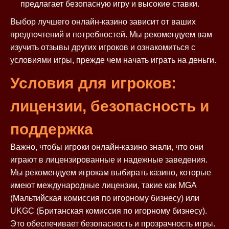
предлагает безопасную игру и высокие ставки.
Выбор лучшего онлайн-казино зависит от ваших
предпочтений и потребностей. Мы рекомендуем вам
изучить отзывы других игроков и ознакомиться с
условиями игры, прежде чем начать играть на деньги.
Условия для игроков:
лицензии, безопасность и
поддержка
Важно, чтобы игроки онлайн-казино знали, что они
играют в лицензированные и надежные заведения.
Мы рекомендуем игрокам выбирать казино, которые
имеют международные лицензии, такие как MGA
(Мальтийская комиссия по игорному бизнесу) или
UKGC (Британская комиссия по игорному бизнесу).
Это обеспечивает безопасность и прозрачность игры.