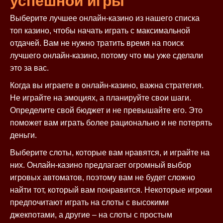
успешной игры
Выберите лучшее онлайн-казино из нашего списка
топ казино, чтобы начать играть с максимальной
отдачей. Вам не нужно тратить время на поиск
лучшего онлайн-казино, потому что мы уже сделали
это за вас.
Когда вы играете в онлайн-казино, важна стратегия.
Не играйте на эмоциях, а планируйте свои шаги.
Определите свой бюджет и не превышайте его. Это
поможет вам играть более рационально и не потерять
деньги.
Выберите слоты, которые вам нравятся, и играйте на
них. Онлайн-казино предлагает огромный выбор
игровых автоматов, поэтому вам не будет сложно
найти тот, который вам понравится. Некоторые игроки
предпочитают играть на слоты с высокими
джекпотами, а другие – на слоты с простым