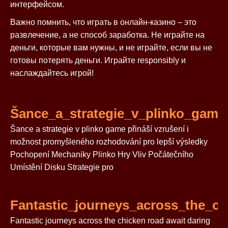
интерфейсом.
Важно помнить, что играть в онлайн-казино – это
развлечение, а не способ заработка. Не играйте на
деньги, которые вам нужны, и не играйте, если вы не
готовы потерять деньги. Играйте responsibly и
наслаждайтесь игрой!
Šance_a_strategie_v_plinko_game
Šance a strategie v plinko game přináší vzrušení i
možnost promyšleného rozhodování pro lepší výsledky
Pochopení Mechaniky Plinko Hry Vliv Počátečního
Umístění Disku Strategie pro
Fantastic_journeys_across_the_ch
Fantastic journeys across the chicken road await daring