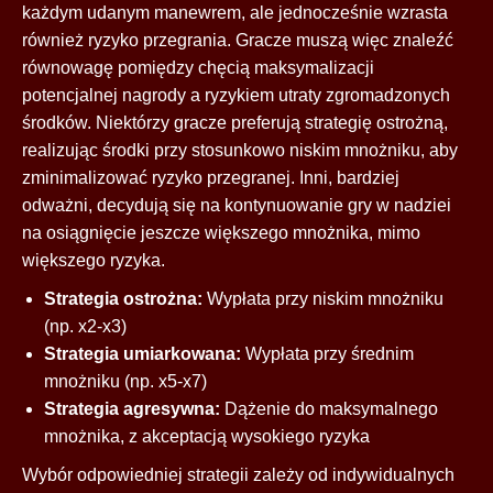
każdym udanym manewrem, ale jednocześnie wzrasta
również ryzyko przegrania. Gracze muszą więc znaleźć
równowagę pomiędzy chęcią maksymalizacji
potencjalnej nagrody a ryzykiem utraty zgromadzonych
środków. Niektórzy gracze preferują strategię ostrożną,
realizując środki przy stosunkowo niskim mnożniku, aby
zminimalizować ryzyko przegranej. Inni, bardziej
odważni, decydują się na kontynuowanie gry w nadziei
na osiągnięcie jeszcze większego mnożnika, mimo
większego ryzyka.
Strategia ostrożna:
Wypłata przy niskim mnożniku
(np. x2-x3)
Strategia umiarkowana:
Wypłata przy średnim
mnożniku (np. x5-x7)
Strategia agresywna:
Dążenie do maksymalnego
mnożnika, z akceptacją wysokiego ryzyka
Wybór odpowiedniej strategii zależy od indywidualnych