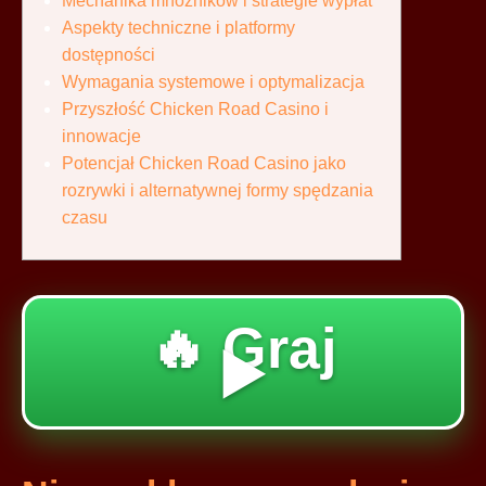
Mechanika mnożników i strategie wypłat
Aspekty techniczne i platformy
dostępności
Wymagania systemowe i optymalizacja
Przyszłość Chicken Road Casino i
innowacje
Potencjał Chicken Road Casino jako
rozrywki i alternatywnej formy spędzania
czasu
🔥 Graj
▶️