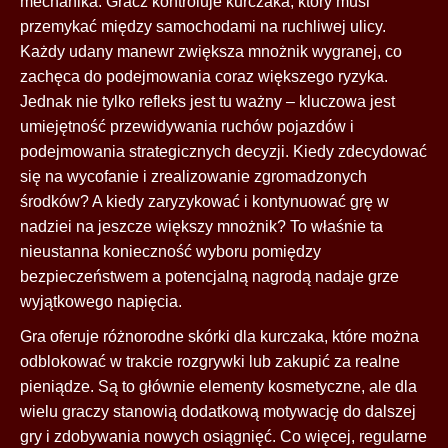
mechanika. Gracz kontroluje kurczaka, który musi
przemykać między samochodami na ruchliwej ulicy.
Każdy udany manewr zwiększa mnożnik wygranej, co
zachęca do podejmowania coraz większego ryzyka.
Jednak nie tylko refleks jest tu ważny – kluczowa jest
umiejętność przewidywania ruchów pojazdów i
podejmowania strategicznych decyzji. Kiedy zdecydować
się na wycofanie i zrealizowanie zgromadzonych
środków? A kiedy zaryzykować i kontynuować grę w
nadziei na jeszcze większy mnożnik? To właśnie ta
nieustanna konieczność wyboru pomiędzy
bezpieczeństwem a potencjalną nagrodą nadaje grze
wyjątkowego napięcia.
Gra oferuje różnorodne skórki dla kurczaka, które można
odblokować w trakcie rozgrywki lub zakupić za realne
pieniądze. Są to głównie elementy kosmetyczne, ale dla
wielu graczy stanowią dodatkową motywację do dalszej
gry i zdobywania nowych osiągnięć. Co więcej, regularne