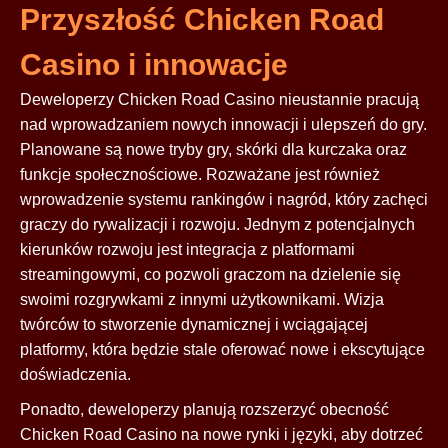
Przyszłość Chicken Road
Casino i innowacje
Deweloperzy Chicken Road Casino nieustannie pracują
nad wprowadzaniem nowych innowacji i ulepszeń do gry.
Planowane są nowe tryby gry, skórki dla kurczaka oraz
funkcje społecznościowe. Rozważane jest również
wprowadzenie systemu rankingów i nagród, który zachęci
graczy do rywalizacji i rozwoju. Jednym z potencjalnych
kierunków rozwoju jest integracja z platformami
streamingowymi, co pozwoli graczom na dzielenie się
swoimi rozgrywkami z innymi użytkownikami. Wizja
twórców to stworzenie dynamicznej i wciągającej
platformy, która będzie stale oferować nowe i ekscytujące
doświadczenia.
Ponadto, deweloperzy planują rozszerzyć obecność
Chicken Road Casino na nowe rynki i języki, aby dotrzeć