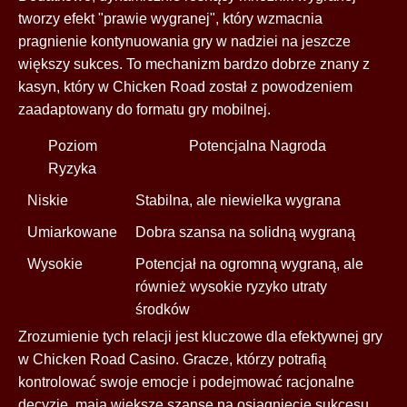
tworzy efekt "prawie wygranej", który wzmacnia
pragnienie kontynuowania gry w nadziei na jeszcze
większy sukces. To mechanizm bardzo dobrze znany z
kasyn, który w Chicken Road został z powodzeniem
zaadaptowany do formatu gry mobilnej.
Poziom
Potencjalna Nagroda
Ryzyka
Niskie
Stabilna, ale niewielka wygrana
Umiarkowane
Dobra szansa na solidną wygraną
Wysokie
Potencjał na ogromną wygraną, ale
również wysokie ryzyko utraty
środków
Zrozumienie tych relacji jest kluczowe dla efektywnej gry
w Chicken Road Casino. Gracze, którzy potrafią
kontrolować swoje emocje i podejmować racjonalne
decyzje, mają większe szanse na osiągnięcie sukcesu.