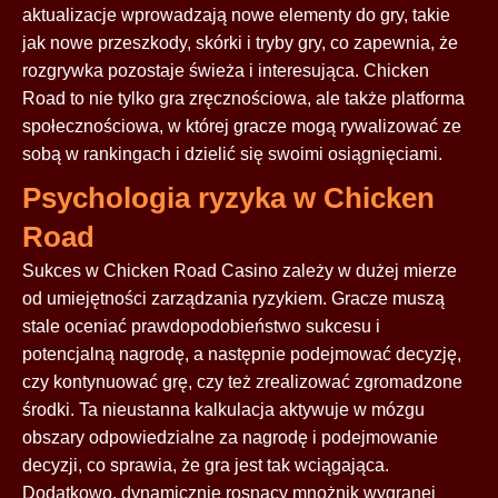
aktualizacje wprowadzają nowe elementy do gry, takie
jak nowe przeszkody, skórki i tryby gry, co zapewnia, że
rozgrywka pozostaje świeża i interesująca. Chicken
Road to nie tylko gra zręcznościowa, ale także platforma
społecznościowa, w której gracze mogą rywalizować ze
sobą w rankingach i dzielić się swoimi osiągnięciami.
Psychologia ryzyka w Chicken
Road
Sukces w Chicken Road Casino zależy w dużej mierze
od umiejętności zarządzania ryzykiem. Gracze muszą
stale oceniać prawdopodobieństwo sukcesu i
potencjalną nagrodę, a następnie podejmować decyzję,
czy kontynuować grę, czy też zrealizować zgromadzone
środki. Ta nieustanna kalkulacja aktywuje w mózgu
obszary odpowiedzialne za nagrodę i podejmowanie
decyzji, co sprawia, że gra jest tak wciągająca.
Dodatkowo, dynamicznie rosnący mnożnik wygranej