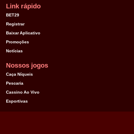
Link rápido
BET29
Registrar
Baixar Aplicativo
Promoções
Notícias
Nossos jogos
Caça Níqueis
Pescaria
Cassino Ao Vivo
Esportivas