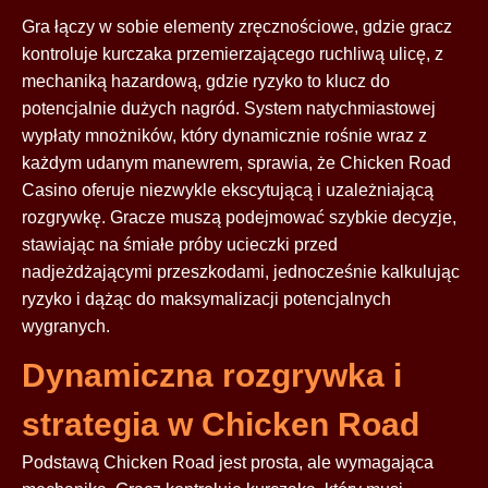
Gra łączy w sobie elementy zręcznościowe, gdzie gracz
kontroluje kurczaka przemierzającego ruchliwą ulicę, z
mechaniką hazardową, gdzie ryzyko to klucz do
potencjalnie dużych nagród. System natychmiastowej
wypłaty mnożników, który dynamicznie rośnie wraz z
każdym udanym manewrem, sprawia, że Chicken Road
Casino oferuje niezwykle ekscytującą i uzależniającą
rozgrywkę. Gracze muszą podejmować szybkie decyzje,
stawiając na śmiałe próby ucieczki przed
nadjeżdżającymi przeszkodami, jednocześnie kalkulując
ryzyko i dążąc do maksymalizacji potencjalnych
wygranych.
Dynamiczna rozgrywka i
strategia w Chicken Road
Podstawą Chicken Road jest prosta, ale wymagająca