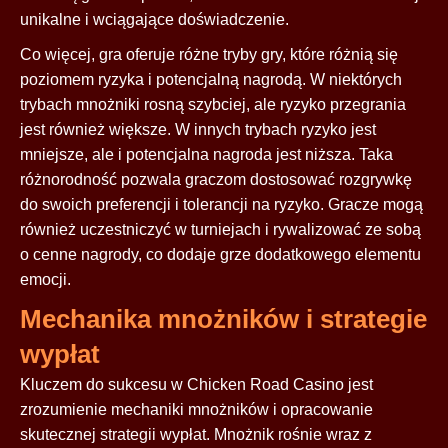
unikalne i wciągające doświadczenie.
Co więcej, gra oferuje różne tryby gry, które różnią się
poziomem ryzyka i potencjalną nagrodą. W niektórych
trybach mnożniki rosną szybciej, ale ryzyko przegrania
jest również większe. W innych trybach ryzyko jest
mniejsze, ale i potencjalna nagroda jest niższa. Taka
różnorodność pozwala graczom dostosować rozgrywkę
do swoich preferencji i tolerancji na ryzyko. Gracze mogą
również uczestniczyć w turniejach i rywalizować ze sobą
o cenne nagrody, co dodaje grze dodatkowego elementu
emocji.
Mechanika mnożników i strategie
wypłat
Kluczem do sukcesu w Chicken Road Casino jest
zrozumienie mechaniki mnożników i opracowanie
skutecznej strategii wypłat. Mnożnik rośnie wraz z