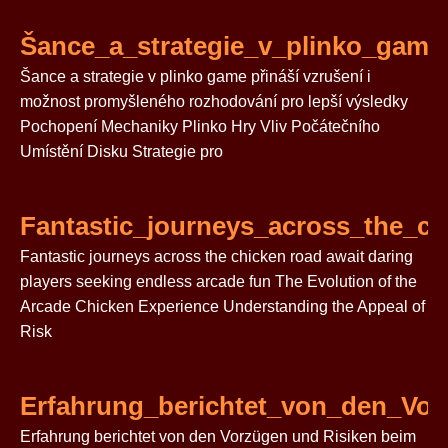
Šance_a_strategie_v_plinko_game
Šance a strategie v plinko game přináší vzrušení i
možnost promyšleného rozhodování pro lepší výsledky
Pochopení Mechaniky Plinko Hry Vliv Počátečního
Umístění Disku Strategie pro
Fantastic_journeys_across_the_ch
Fantastic journeys across the chicken road await daring
players seeking endless arcade fun The Evolution of the
Arcade Chicken Experience Understanding the Appeal of
Risk
Erfahrung_berichtet_von_den_Vo
Erfahrung berichtet von den Vorzügen und Risiken beim