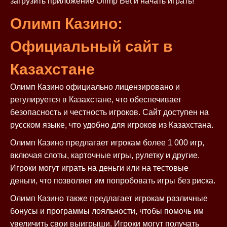
загрузить приложение Olimp Bet и начать играть!
Олимп Казино:
Официальный сайт в
Казахстане
Олимп Казино официально лицензировано и
регулируется в Казахстане, что обеспечивает
безопасность и честность игроков. Сайт доступен на
русском языке, что удобно для игроков из Казахстана.
Олимп Казино предлагает игрокам более 1 000 игр,
включая слоты, карточные игры, рулетку и другие.
Игроки могут играть на деньги или на тестовые
деньги, что позволяет им попробовать игры без риска.
Олимп Казино также предлагает игрокам различные
бонусы и программы лояльности, чтобы помочь им
увеличить свои выигрыши. Игроки могут получать