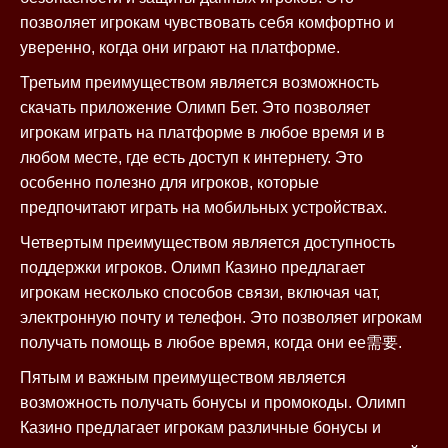
позволяет игрокам чувствовать себя комфортно и
уверенно, когда они играют на платформе.
Третьим преимуществом является возможность
скачать приложение Олимп Бет. Это позволяет
игрокам играть на платформе в любое время и в
любом месте, где есть доступ к интернету. Это
особенно полезно для игроков, которые
предпочитают играть на мобильных устройствах.
Четвертым преимуществом является доступность
поддержки игроков. Олимп Казино предлагает
игрокам несколько способов связи, включая чат,
электронную почту и телефон. Это позволяет игрокам
получать помощь в любое время, когда они ее需要.
Пятым и важным преимуществом является
возможность получать бонусы и промокоды. Олимп
Казино предлагает игрокам различные бонусы и