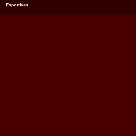
Esportivas