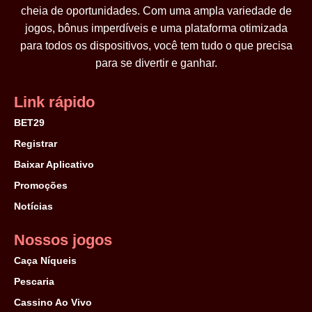
cheia de oportunidades. Com uma ampla variedade de
jogos, bônus imperdíveis e uma plataforma otimizada
para todos os dispositivos, você tem tudo o que precisa
para se divertir e ganhar.
Link rápido
BET29
Registrar
Baixar Aplicativo
Promoções
Notícias
Nossos jogos
Caça Níqueis
Pescaria
Cassino Ao Vivo