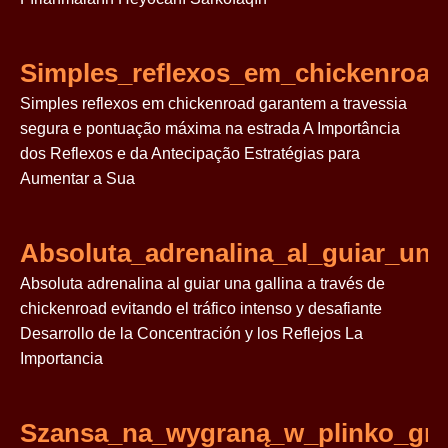
Simples_reflexos_em_chickenroa
Simples reflexos em chickenroad garantem a travessia
segura e pontuação máxima na estrada A Importância
dos Reflexos e da Antecipação Estratégias para
Aumentar a Sua
Absoluta_adrenalina_al_guiar_una
Absoluta adrenalina al guiar una gallina a través de
chickenroad evitando el tráfico intenso y desafiante
Desarrollo de la Concentración y los Reflejos La
Importancia
Szansa_na_wygraną_w_plinko_gra