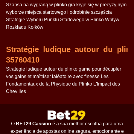
Szansa na wygraną w plinko gra kryje się w precyzyjnym
wyborze miejsca startowego i odrobinie szczęścia
Strategie Wyboru Punktu Startowego w Plinko Wpływ
Rozkładu Kołków
Stratégie_ludique_autour_du_plin
35760410
Stratégie ludique autour du plinko game pour décupler
vos gains et maîtriser laléatoire avec finesse Les
Fondamentaux de la Physique du Plinko L'Impact des
Chevilles
O
BET29 Cassino
é a sua melhor escolha para uma
experiência de apostas online segura, emocionante e