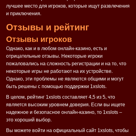
лучшее место для игроков, которые ищут развлечения
и приключения.
Отзывы и рейтинг
Отзывы игроков
Однако, как и в любом онлайн-казино, есть и
отрицательные отзывы. Некоторые игроки
пожаловались на сложность регистрации и на то, что
некоторые игры не работают на их устройстве.
Однако, эти проблемы не являются общими и могут
быть решены с помощью поддержки 1xslots.
В целом, рейтинг 1xslots составляет 4,5 из 5, что
является высоким уровнем доверия. Если вы ищете
надежное и безопасное онлайн-казино, то 1xslots –
это хороший выбор.
Вы можете войти на официальный сайт 1xslots, чтобы