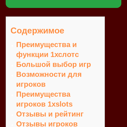
Содержимое
Преимущества и
функции 1хслотс
Большой выбор игр
Возможности для
игроков
Преимущества
игроков 1xslots
Отзывы и рейтинг
Отзывы игроков