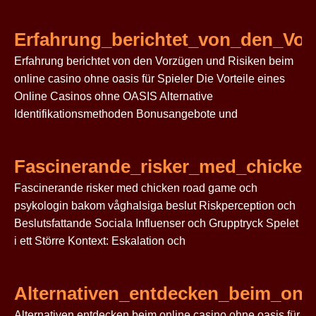
Erfahrung_berichtet_von_den_Vo
Erfahrung berichtet von den Vorzügen und Risiken beim
online casino ohne oasis für Spieler Die Vorteile eines
Online Casinos ohne OASIS Alternative
Identifikationsmethoden Bonusangebote und
Fascinerande_risker_med_chicke
Fascinerande risker med chicken road game och
psykologin bakom våghalsiga beslut Riskperception och
Beslutsfattande Sociala Influenser och Grupptryck Spelet
i ett Större Kontext: Eskalation och
Alternativen_entdecken_beim_onli
Alternativen entdecken beim online casino ohne oasis für