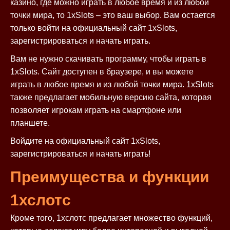
казино, где можно играть в любое время и из любой
точки мира, то 1xSlots – это ваш выбор. Вам остается
только войти на официальный сайт 1xSlots,
зарегистрироваться и начать играть.
Вам не нужно скачивать программу, чтобы играть в
1xSlots. Сайт доступен в браузере, и вы можете
играть в любое время и из любой точки мира. 1xSlots
также предлагает мобильную версию сайта, которая
позволяет игрокам играть на смартфоне или
планшете.
Войдите на официальный сайт 1xSlots,
зарегистрироваться и начать играть!
Преимущества и функции
1хслотс
Кроме того, 1хслотс предлагает множество функций,