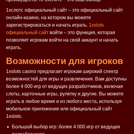
1хслотс официальный сайт – это официальный сайт
онлайн-казино, на котором вы можете
зарегистрироваться и начать играть.
1xslots
официальный сайт
войти – это функция, которая
позволяет игрокам войти на свой аккаунт и начать
играть.
Возможности для игроков
1xslots casino предлагает игрокам широкий спектр
возможностей для игры и развлечения. Вам доступны
более 4 000 игр от ведущих разработчиков, включая
слоты, карточные игры, рулетку и другие. Вы можете
играть в любое время и из любого места, используя
мобильное приложение или официальный сайт
1xslots.
Большой выбор игр: более 4 000 игр от ведущих