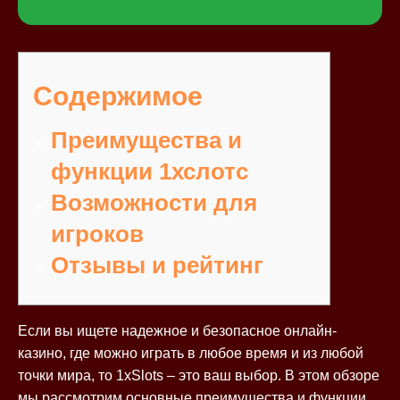
Содержимое
Преимущества и
функции 1хслотс
Возможности для
игроков
Отзывы и рейтинг
Если вы ищете надежное и безопасное онлайн-
казино, где можно играть в любое время и из любой
точки мира, то 1xSlots – это ваш выбор. В этом обзоре
мы рассмотрим основные преимущества и функции