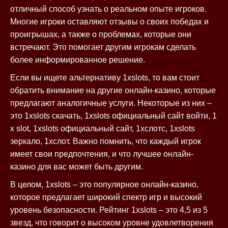
отличный способ узнать о реальном опыте игроков.
Многие игроки оставляют отзывы о своих победах и
проигрышах, а также о проблемах, которые они
встречают. Это помогает другим игрокам сделать
более информированное решение.
Если вы ищете альтернативу 1xslots, то вам стоит
обратить внимание на другие онлайн-казино, которые
предлагают аналогичные услуги. Некоторые из них –
это 1xslots скачать, 1xslots официальный сайт войти, 1
x slot, 1xslots официальный сайт, 1хслотс, 1xslots
зеркало, 1хслот. Важно помнить, что каждый игрок
имеет свои предпочтения, и что лучшее онлайн-
казино для вас может быть другим.
В целом, 1xslots – это популярное онлайн-казино,
которое предлагает широкий спектр игр и высокий
уровень безопасности. Рейтинг 1xslots – это 4,5 из 5
звезд, что говорит о высоком уровне удовлетворения