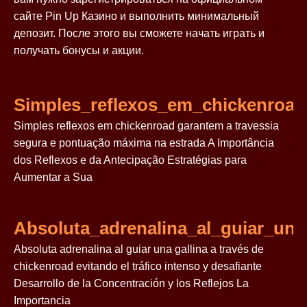
сайте Pin Up Казино и выполнить минимальный
депозит. После этого вы сможете начать играть и
получать бонусы и акции.
Simples_reflexos_em_chickenroa
Simples reflexos em chickenroad garantem a travessia
segura e pontuação máxima na estrada A Importância
dos Reflexos e da Antecipação Estratégias para
Aumentar a Sua
Absoluta_adrenalina_al_guiar_una
Absoluta adrenalina al guiar una gallina a través de
chickenroad evitando el tráfico intenso y desafiante
Desarrollo de la Concentración y los Reflejos La
Importancia