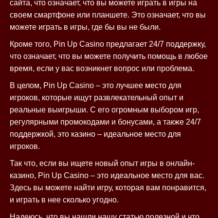
сайта, что означает, что вы можете играть в игры на
своем смартфоне или планшете. Это означает, что вы
можете играть в игры, где бы вы не были.
Кроме того, Pin Up Casino предлагает 24/7 поддержку,
что означает, что вы можете получить помощь в любое
время, если у вас возникнет вопрос или проблема.
В целом, Pin Up Casino – это лучшее место для
игроков, которые ищут развлекательный опыт и
реальные выигрыши. С его огромным выбором игр,
регулярными промокодами и бонусами, а также 24/7
поддержкой, это казино – идеальное место для
игроков.
Так что, если вы ищете новый опыт игры в онлайн-
казино, Pin Up Casino – это идеальное место для вас.
Здесь вы можете найти игру, которая вам понравится,
и играть в нее сколько угодно.
Надеюсь, что вы нашли нашу статью полезной и что