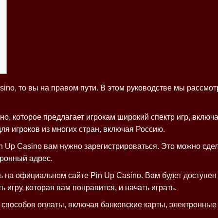
no, то вы на правом пути. В этом руководстве мы рассмотр
но, которое предлагает игрокам широкий спектр игр, включа
ля игроков из многих стран, включая Россию.
n Up Casino вам нужно зарегистрироваться. Это можно сде
тронный адрес.
 на официальном сайте Pin Up Casino. Вам будет доступен 
 игру, которая вам понравится, и начать играть.
о способов оплаты, включая банковские карты, электронные
.