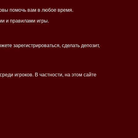
товы помочь вам в любое время.
ми и правилами игры.
жете зарегистрироваться, сделать депозит,
еди игроков. В частности, на этом сайте