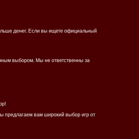
больше денег. Если вы ищете официальный
личным выбором. Мы не ответственны за
ор!
 Мы предлагаем вам широкий выбор игр от