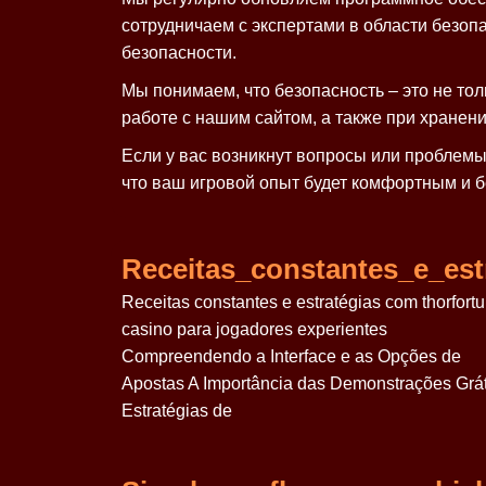
сотрудничаем с экспертами в области безоп
безопасности.
Мы понимаем, что безопасность – это не то
работе с нашим сайтом, а также при хране
Если у вас возникнут вопросы или проблемы
что ваш игровой опыт будет комфортным и 
Receitas_constantes_e_est
Receitas constantes e estratégias com thorfort
casino para jogadores experientes
Compreendendo a Interface e as Opções de
Apostas A Importância das Demonstrações Grát
Estratégias de