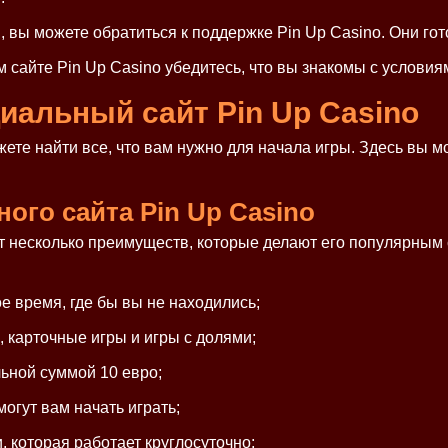
, вы можете обратиться к поддержке Pin Up Casino. Они го
сайте Pin Up Casino убедитесь, что вы знакомы с условия
иальный сайт Pin Up Casino
те найти все, что вам нужно для начала игры. Здесь вы мо
го сайта Pin Up Casino
 несколько преимуществ, которые делают его популярным ср
ое время, где бы вы не находились;
, карточные игры и игры с долями;
льной суммой 10 евро;
огут вам начать играть;
 которая работает круглосуточно;