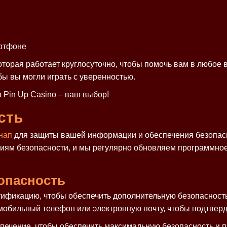
артфоне
которая работает круглосуточно, чтобы помочь вам в любое
ы вы могли играть с уверенностью.
то Pin Up Casino – ваш выбор!
сть
нап
для защиты вашей информации и обеспечения безопасн
ниям безопасности, и мы регулярно обновляем программное
опасность
фикацию, чтобы обеспечить дополнительную безопасность в
мобильный телефон или электронную почту, чтобы подтверд
ечение, чтобы обеспечить максимальную безопасность и п