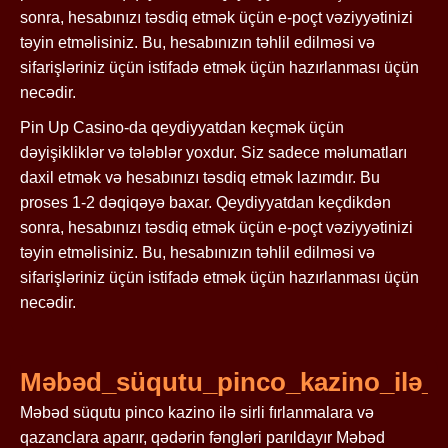
sonra, hesabınızı təsdiq etmək üçün e-poçt vəziyyətinizi
təyin etməlisiniz. Bu, hesabınızın təhlil edilməsi və
sifarişləriniz üçün istifadə etmək üçün hazırlanması üçün
necədir.
Pin Up Casino-da qeydiyyatdan keçmək üçün
dəyişikliklər və tələblər yoxdur. Siz sadece məlumatları
daxil etmək və hesabınızı təsdiq etmək lazımdır. Bu
proses 1-2 dəqiqəyə baxar. Qeydiyyatdan keçdikdən
sonra, hesabınızı təsdiq etmək üçün e-poçt vəziyyətinizi
təyin etməlisiniz. Bu, hesabınızın təhlil edilməsi və
sifarişləriniz üçün istifadə etmək üçün hazırlanması üçün
necədir.
Məbəd_süqutu_pinco_kazino_ilə_si
Məbəd süqutu pinco kazino ilə sirli fırlanmalara və
qazanclara aparır, qədərin fəngləri parıldayır Məbəd