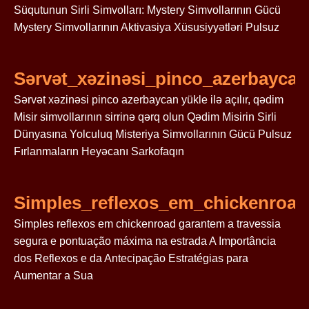
Süqutunun Sirli Simvolları: Mystery Simvollarının Gücü
Mystery Simvollarının Aktivasiya Xüsusiyyətləri Pulsuz
Sərvət_xəzinəsi_pinco_azerbaycan_
Sərvət xəzinəsi pinco azerbaycan yükle ilə açılır, qədim
Misir simvollarının sirrinə qərq olun Qədim Misirin Sirli
Dünyasına Yolculuq Misteriya Simvollarının Gücü Pulsuz
Fırlanmaların Heyəcanı Sarkofaqın
Simples_reflexos_em_chickenroa
Simples reflexos em chickenroad garantem a travessia
segura e pontuação máxima na estrada A Importância
dos Reflexos e da Antecipação Estratégias para
Aumentar a Sua