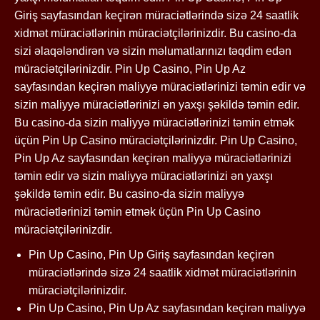
Giriş sayfasından keçirən müraciətlərində sizə 24 saatlik
xidmət müraciətlərinin müraciətçilərinizdir. Bu casino-da
sizi əlaqələndirən və sizin məlumatlarınızı təqdim edən
müraciətçilərinizdir. Pin Up Casino, Pin Up Az
sayfasından keçirən maliyyə müraciətlərinizi təmin edir və
sizin maliyyə müraciətlərinizi ən yaxşı şəkildə təmin edir.
Bu casino-da sizin maliyyə müraciətlərinizi təmin etmək
üçün Pin Up Casino müraciətçilərinizdir. Pin Up Casino,
Pin Up Az sayfasından keçirən maliyyə müraciətlərinizi
təmin edir və sizin maliyyə müraciətlərinizi ən yaxşı
şəkildə təmin edir. Bu casino-da sizin maliyyə
müraciətlərinizi təmin etmək üçün Pin Up Casino
müraciətçilərinizdir.
Pin Up Casino, Pin Up Giriş sayfasından keçirən
müraciətlərində sizə 24 saatlik xidmət müraciətlərinin
müraciətçilərinizdir.
Pin Up Casino, Pin Up Az sayfasından keçirən maliyyə