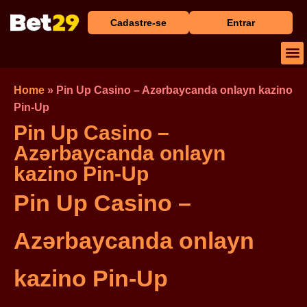
Cadastre-se
Entrar
Baix
Caça
Cassi
Home
»
Pin Up Casino – Azərbaycanda onlayn kazino
Pin-Up
Pin Up Casino –
Azərbaycanda onlayn
kazino Pin-Up
Pin Up Casino –
Azərbaycanda onlayn
kazino Pin-Up