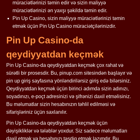
müraciətlərinizi təmin edir və sizin maliyyə
müraciətlərinizi ən yaxşı şəkildə təmin edir.
Pin Up Casino, sizin maliyyə müraciətlərinizi təmin
etmək üçün Pin Up Casino müraciətçilərinizdir.
Pin Up Casino-da
qeydiyyatdan keçmək
Pin Up Casino-da qeydiyyatdan keçmək çox rahat və
sürətli bir prosesdir. Bu, pinup.com sitesindən başlayır və
pin up giriş sayfasına yönləndirilərsiz giriş edə bilərsiniz.
Qeydiyyatdan keçmək üçün birinci adımda sizin adınızı,
soyadınızı, e-poçt adresinizi və şifrənizi daxil etməlisiniz.
Bu məlumatlar sizin hesabınızın təhlil edilməsi və
sifarişləriniz üçün saxlanılır.
Pin Up Casino-da qeydiyyatdan keçmək üçün
dəyişikliklər və tələblər yoxdur. Siz sadece məlumatları
daxil etmək və hesabınızı təsdiq etmək lazımdır. Bu