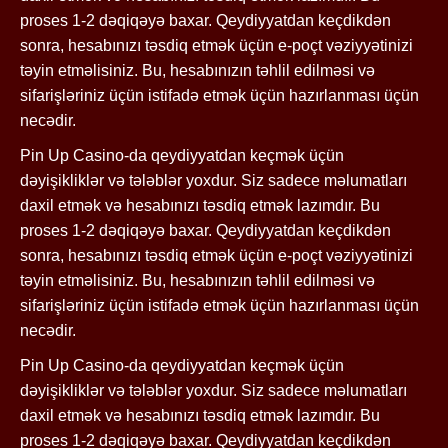
proses 1-2 dəqiqəyə baxar. Qeydiyyatdan keçdikdən
sonra, hesabınızı təsdiq etmək üçün e-poçt vəziyyətinizi
təyin etməlisiniz. Bu, hesabınızın təhlil edilməsi və
sifarişləriniz üçün istifadə etmək üçün hazırlanması üçün
necədir.
Pin Up Casino-da qeydiyyatdan keçmək üçün
dəyişikliklər və tələblər yoxdur. Siz sadece məlumatları
daxil etmək və hesabınızı təsdiq etmək lazımdır. Bu
proses 1-2 dəqiqəyə baxar. Qeydiyyatdan keçdikdən
sonra, hesabınızı təsdiq etmək üçün e-poçt vəziyyətinizi
təyin etməlisiniz. Bu, hesabınızın təhlil edilməsi və
sifarişləriniz üçün istifadə etmək üçün hazırlanması üçün
necədir.
Pin Up Casino-da qeydiyyatdan keçmək üçün
dəyişikliklər və tələblər yoxdur. Siz sadece məlumatları
daxil etmək və hesabınızı təsdiq etmək lazımdır. Bu
proses 1-2 dəqiqəyə baxar. Qeydiyyatdan keçdikdən