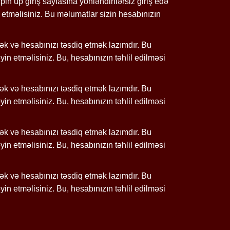
n up giriş sayfasına yönləndirilərsiz giriş edə
l etməlisiniz. Bu məlumatlar sizin hesabınızın
ək və hesabınızı təsdiq etmək lazımdır. Bu
n etməlisiniz. Bu, hesabınızın təhlil edilməsi
ək və hesabınızı təsdiq etmək lazımdır. Bu
n etməlisiniz. Bu, hesabınızın təhlil edilməsi
ək və hesabınızı təsdiq etmək lazımdır. Bu
n etməlisiniz. Bu, hesabınızın təhlil edilməsi
ək və hesabınızı təsdiq etmək lazımdır. Bu
n etməlisiniz. Bu, hesabınızın təhlil edilməsi