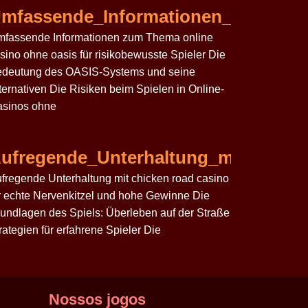
_et_profiter_sereine
r_ofta_chickenroad_för_aktiva_semes
mfassende_Informationen_zum_Them
fassende Informationen zum Thema online
sino ohne oasis für risikobewusste Spieler Die
deutung des OASIS-Systems und seine
ternativen Die Risiken beim Spielen in Online-
sinos ohne
zážitek
hicken_road_casino_für_echte_Nerv
ufregende_Unterhaltung_mit_chicke
fregende Unterhaltung mit chicken road casino
r echte Nervenkitzel und hohe Gewinne Die
undlagen des Spiels: Überleben auf der Straße
rategien für erfahrene Spieler Die
Nossos jogos