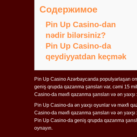
Содержимое
Pin Up Casino-dan
nədir bilərsiniz?
Pin Up Casino-da
qeydiyyatdan keçmək
Pin Up Casino Azərbaycanda populyarlaşan onla
geniş qrupda qazanma şansları var, cəmi 15 milyo
Casino-da məxfi qazanma şansları və ən yaxşı x
Pin Up Casino-da ən yaxşı oyunlar və məxfi qazan
Casino-da məxfi qazanma şansları və ən yaxşı x
Pin Up Casino-da geniş qrupda qazanma şansları 
oynayın.