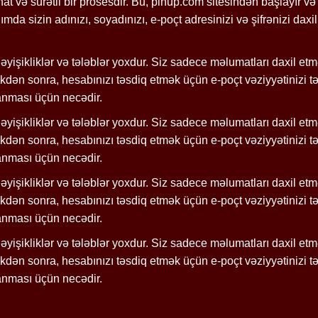
ə sürətli bir prosesdir. Bu, pinup.com sitesindən başlayır və pi
da sizin adınızı, soyadınızı, e-poçt adresinizi və şifrənizi daxi
şikliklər və tələblər yoxdur. Siz sadece məlumatları daxil etm
ən sonra, hesabınızı təsdiq etmək üçün e-poçt vəziyyətinizi təyi
lanması üçün necədir.
şikliklər və tələblər yoxdur. Siz sadece məlumatları daxil etm
ən sonra, hesabınızı təsdiq etmək üçün e-poçt vəziyyətinizi təyi
lanması üçün necədir.
şikliklər və tələblər yoxdur. Siz sadece məlumatları daxil etm
ən sonra, hesabınızı təsdiq etmək üçün e-poçt vəziyyətinizi təyi
lanması üçün necədir.
şikliklər və tələblər yoxdur. Siz sadece məlumatları daxil etm
ən sonra, hesabınızı təsdiq etmək üçün e-poçt vəziyyətinizi təyi
lanması üçün necədir.