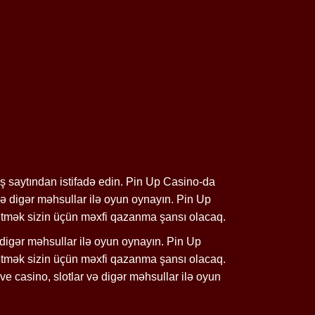
 saytından istifadə edin. Pin Up Casino-da
və digər məhsullar ilə oyun oynayın. Pin Up
 etmək sizin üçün məxfi qazanma şansı olacaq.
 digər məhsullar ilə oyun oynayın. Pin Up
 etmək sizin üçün məxfi qazanma şansı olacaq.
e casino, slotlar və digər məhsullar ilə oyun