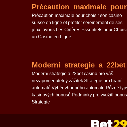
Précaution_maximale_pour_
Précaution maximale pour choisir son casino
suisse en ligne et profiter sereinement de ses
jeux favoris Les Critères Essentiels pour Choisi
un Casino en Ligne
Moderní_strategie_a_22be
Moderní strategie a 22bet casino pro váš
nezapomenutelný zážitek Strategie pro hraní
automatů Výběr vhodného automatu Různé typ
kasinových bonusů Podmínky pro využití bonu
Strategie