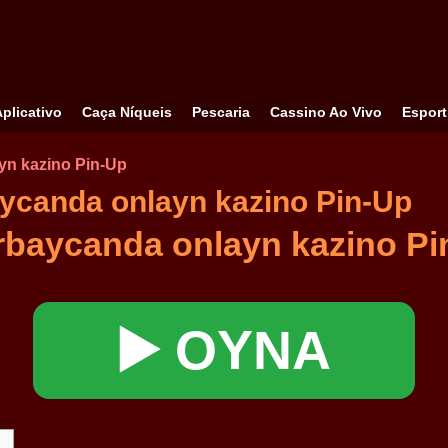
Aplicativo
Caça Níqueis
Pescaria
Cassino Ao Vivo
Esport
yn kazino Pin-Up
ycanda onlayn kazino Pin-Up
rbaycanda onlayn kazino Pi
▶️ OYNA