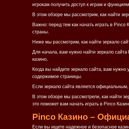
игрокам получить доступ к играм и функциям
В этом обзоре мы рассмотрим, как найти зерк
Важно: перед тем как начать играть в Pinco
страны.
Ниже мы рассмотрим, как найти зеркало сайт
Для начала, вам нужно найти зеркало сайта
казино.
Когда вы найдете зеркало сайта, вам нужно
содержимое страницы.
Если зеркало сайта является официальным, т
В этом обзоре мы рассмотрели, как найти зе
это поможет вам начать играть в Pinco Кази
Pinco Казино – Офици
Если вы ищете надежное и безопасное казин