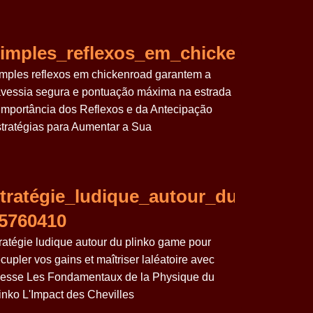
ra_aparır_qə
n_yükle_ilə_açılır_qədim_Misir_sim
imples_reflexos_em_chickenroad_g
mples reflexos em chickenroad garantem a
avessia segura e pontuação máxima na estrada
Importância dos Reflexos e da Antecipação
tratégias para Aumentar a Sua
nroad_evitando_el_tr
ra_kryje_się_w_precyzyjnym_wyborz
tratégie_ludique_autour_du_plinko
5760410
ratégie ludique autour du plinko game pour
cupler vos gains et maîtriser laléatoire avec
nesse Les Fondamentaux de la Physique du
inko L'Impact des Chevilles