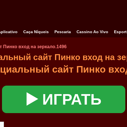
Aplicativo
Caça Níqueis
Pescaria
Cassino Ao Vivo
Esport
 Пинко вход на зеркало.1496
альный сайт Пинко вход на зе
ициальный сайт Пинко вхо
▶️ ИГРАТЬ