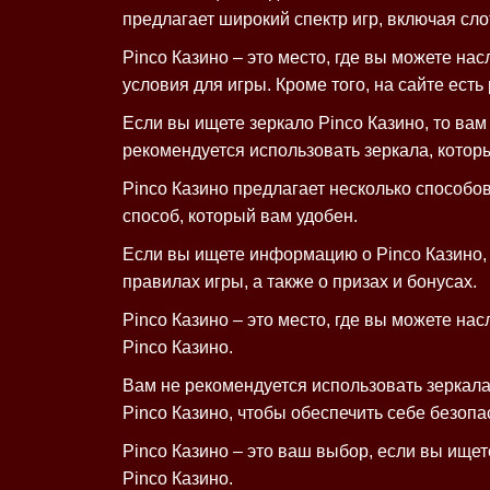
предлагает широкий спектр игр, включая сло
Pinco Казино – это место, где вы можете на
условия для игры. Кроме того, на сайте есть
Если вы ищете зеркало Pinco Казино, то вам
рекомендуется использовать зеркала, которы
Pinco Казино предлагает несколько способо
способ, который вам удобен.
Если вы ищете информацию о Pinco Казино, 
правилах игры, а также о призах и бонусах.
Pinco Казино – это место, где вы можете на
Pinco Казино.
Вам не рекомендуется использовать зеркала
Pinco Казино, чтобы обеспечить себе безоп
Pinco Казино – это ваш выбор, если вы ище
Pinco Казино.