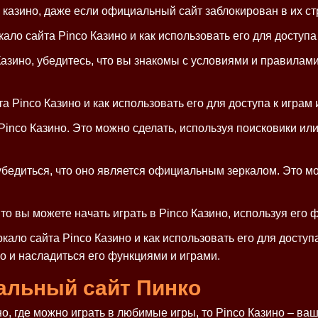
 казино, даже если официальный сайт заблокирован в их ст
ало сайта Pinco Казино и как использовать его для доступа
 Казино, убедитесь, что вы знакомы с условиями и правилам
а Pinco Казино и как использовать его для доступа к играм
 Pinco Казино. Это можно сделать, используя поисковики и
 убедиться, что оно является официальным зеркалом. Это м
о вы можете начать играть в Pinco Казино, используя его ф
ркало сайта Pinco Казино и как использовать его для доступ
но и насладиться его функциями и играми.
альный сайт Пинко
о, где можно играть в любимые игры, то Pinco Казино – ва