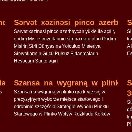
_ilə_sirli_fırlanmalara_və_qazancla
Sərvət_xəzinəsi_pinco_azerbayca
S
Sərvət xəzinəsi pinco azerbaycan yükle ilə açılır,
Si
qədim Misir simvollarının sirrinə qərq olun Qədim
tr
Misirin Sirli Dünyasına Yolculuq Misteriya
A 
Simvollarının Gücü Pulsuz Fırlanmaların
Es
Heyəcanı Sarkofaqın
iar_una_gallina_a_través_de_chicke
Szansa_na_wygraną_w_plinko_g
S
3
s
Szansa na wygraną w plinko gra kryje się w
precyzyjnym wyborze miejsca startowego i
St
odrobinie szczęścia Strategie Wyboru Punktu
dé
Startowego w Plinko Wpływ Rozkładu Kołków
fi
Pl