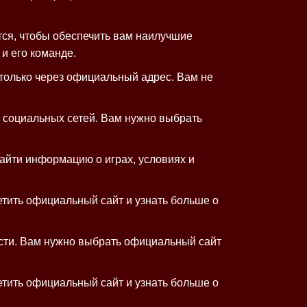
ется, чтобы обеспечить вам наилучшие
 и его команде.
 только через официальный адрес. Вам не
ю социальных сетей. Вам нужно выбрать
айти информацию о играх, условиях и
етить официальный сайт и узнать больше о
ости. Вам нужно выбрать официальный сайт
етить официальный сайт и узнать больше о