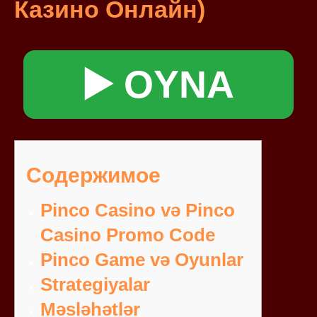
Казино Онлайн)
▶️ OYNA
Содержимое
Pinco Casino və Pinco
Casino Promo Code
Pinco Game və Oyunlar
Strategiyalar
Məsləhətlər