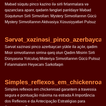
Məbəd süqutu pinco kazino ilə sirli fırlanmalara və
qazanclara aparır, qədərin fəngləri parıldayır Məbəd
Süqutunun Sirli Simvolları: Mystery Simvollarının Gücü
Mystery Simvollarının Aktivasiya Xüsusiyyətləri Pulsuz
Sərvət_xəzinəsi_pinco_azerbaycan_
Sərvət xəzinəsi pinco azerbaycan yükle ilə açılır, qədim
Misir simvollarının sirrinə qərq olun Qədim Misirin Sirli
Dünyasına Yolculuq Misteriya Simvollarının Gücü Pulsuz
Fırlanmaların Heyəcanı Sarkofaqın
Simples_reflexos_em_chickenroa
Simples reflexos em chickenroad garantem a travessia
segura e pontuação máxima na estrada A Importância
dos Reflexos e da Antecipação Estratégias para