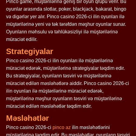
Pinco game, müştərilərinə geniş bir oyun qrupu verir. Bu
oyunlar arasında slotlar, poker, blackjack, bakarat, bingo
və digərlər yer alır. Pinco casino 2026-ci ilin oyunları ilə
müştərilərinə yeni və tək tərəfdən məşhur oyunlar sunar.
Oyunların məhsulu və təhlükəsizliyi ilə müştərilərinə
müraciət edilir.
Strategiyalar
Pinco casino 2026-ci ilin oyunları ilə müştərilərinə
müraciət edərək, müştərilərinə strategiyalar təqdim edir.
Bu strategiyalar, oyunların təsviri və müştərilərinə
müraciət edilən məsləhətlərə aiddir. Pinco casino 2026-ci
ilin oyunları ilə müştərilərinə müraciət edərək,
müştərilərinə məşhur oyunların təsviri və müştərilərinə
müraciət edilən məsləhətlər təqdim edir.
Məsləhətlər
Pinco casino 2026-ci
pinco az
ilin məsləhətlərini
müştərilərinə təqdim edir. Bu məsləhətlər, oyunların təsviri