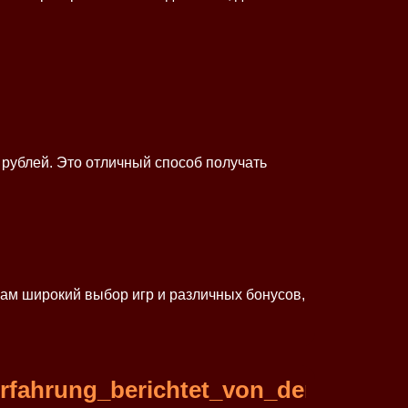
 рублей. Это отличный способ получать
вам широкий выбор игр и различных бонусов,
t_promyšlenéh
chicken_road_await_daring_players
rfahrung_berichtet_von_den_Vorzü