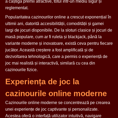
a câștiga premii atractive, totul într-un mediu sigur și
reglementat.
Popularitatea cazinourilor online a crescut exponențial în
ultimii ani, datorită accesibilității, comodității și gamei
largi de jocuri disponibile. De la sloturi clasice și jocuri de
masă populare, cum ar fi ruleta și blackjack, până la
variante moderne și inovatoare, există ceva pentru fiecare
jucător. Această creștere a fost amplificată și de
dezvoltarea tehnologică, care a permis o experiență de
joc mai realistă și interactivă, similară cu cea din
cazinourile fizice.
Experiența de joc la
cazinourile online moderne
Cazinourile online moderne se concentrează pe crearea
unei experiențe de joc captivante și personalizate.
Acestea oferă o interfață utilizator intuitivă, navigare