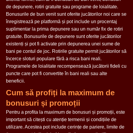
de depunere, rotiri gratuite sau programe de loialitate.
Bonusurile de bun venit sunt oferite jucătorilor noi care se
înregistrează pe platformă și pot include un procentaj
suplimentar la prima depunere sau un număr fix de rotiri
gratuite. Bonusurile de depunere sunt oferite jucătorilor
existenți și pot fi activate prin depunerea unei sume de
bani pe contul de joc. Rotirile gratuite permit jucătorilor să
încerce sloturi populare fără a risca bani reali.
Programele de loialitate recompensează jucătorii fideli cu
puncte care pot fi convertite în bani reali sau alte
beneficii.
Cum să profiți la maximum de
bonusuri și promoții
Pentru a profita la maximum de bonusuri și promoții, este
important să citești cu atenție termenii și condițiile de
utilizare. Acestea pot include cerințe de pariere, limite de