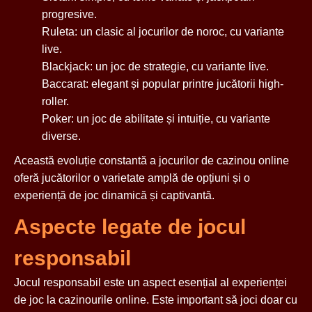
progresive.
Ruleta: un clasic al jocurilor de noroc, cu variante
live.
Blackjack: un joc de strategie, cu variante live.
Baccarat: elegant și popular printre jucătorii high-
roller.
Poker: un joc de abilitate și intuiție, cu variante
diverse.
Această evoluție constantă a jocurilor de cazinou online
oferă jucătorilor o varietate amplă de opțiuni și o
experiență de joc dinamică și captivantă.
Aspecte legate de jocul
responsabil
Jocul responsabil este un aspect esențial al experienței
de joc la cazinourile online. Este important să joci doar cu