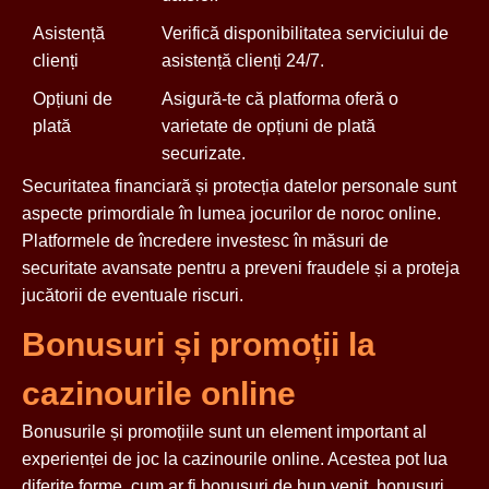
Asistență
Verifică disponibilitatea serviciului de
clienți
asistență clienți 24/7.
Opțiuni de
Asigură-te că platforma oferă o
plată
varietate de opțiuni de plată
securizate.
Securitatea financiară și protecția datelor personale sunt
aspecte primordiale în lumea jocurilor de noroc online.
Platformele de încredere investesc în măsuri de
securitate avansate pentru a preveni fraudele și a proteja
jucătorii de eventuale riscuri.
Bonusuri și promoții la
cazinourile online
Bonusurile și promoțiile sunt un element important al
experienței de joc la cazinourile online. Acestea pot lua
diferite forme, cum ar fi bonusuri de bun venit, bonusuri