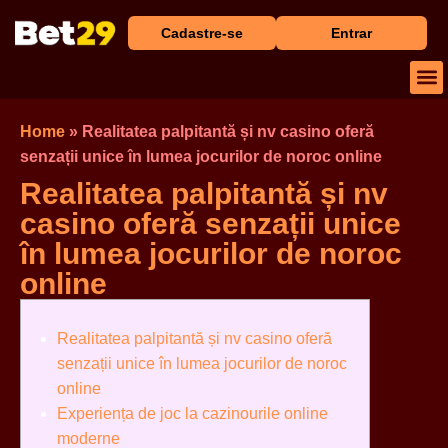
Cadastre-se
Entrar
Baix
Caça
Cassi
Home
»
Realitatea palpitantă și nv casino oferă
senzații unice în lumea jocurilor de noroc online
Realitatea palpitantă și nv
casino oferă senzații unice
în lumea jocurilor de noroc
online
Realitatea palpitantă și nv casino oferă
senzații unice în lumea jocurilor de noroc
online
Experiența de joc la cazinourile online
moderne