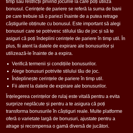
timp sau restricții privind jocurile la care poți utiliza
bonusul. Cerințele de pariere se referă la suma de bani
pe care trebuie să o pariezi înainte de a putea retrage
câștigurile obținute cu bonusul. Este important să alegi
bonusuri care se potrivesc stilului tău de joc și să te
asiguri că poți îndeplini cerințele de pariere în timp util. În
plus, fii atent la datele de expirare ale bonusurilor și
utilizează-le înainte de a expira.
Verifică termenii și condițiile bonusurilor.
Alege bonusuri potrivite stilului tău de joc.
Îndeplinește cerințele de pariere în timp util.
Fii atent la datele de expirare ale bonusurilor.
Înțelegerea cerințelor de rulaj este vitală pentru a evita
surprize neplăcute și pentru a te asigura că poți
transforma bonusurile în câștiguri reale. Multe platforme
oferă o varietate largă de bonusuri, ajustate pentru a
atrage și recompensa o gamă diversă de jucători.