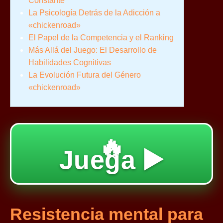
Constante
La Psicología Detrás de la Adicción a
«chickenroad»
El Papel de la Competencia y el Ranking
Más Allá del Juego: El Desarrollo de
Habilidades Cognitivas
La Evolución Futura del Género
«chickenroad»
🔥
Juega ▶️
Resistencia mental para