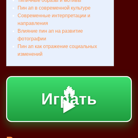
Типичные образы и мотивы
Пин ап в современной культуре
Современные интерпретации и
направления
Влияние пин ап на развитие
фотографии
Пин ап как отражение социальных
изменений
🔥
Играть
▶️