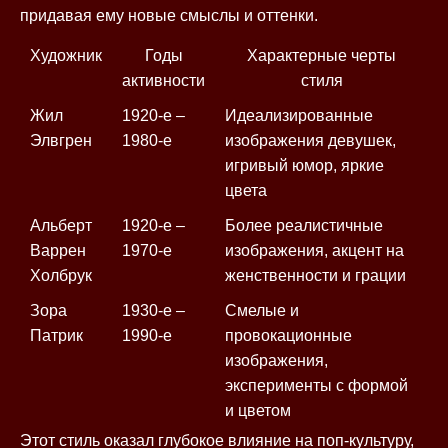
придавая ему новые смыслы и оттенки.
Художник
Годы
Характерные черты
активности
стиля
Жил
1920-е –
Идеализированные
Элвгрен
1980-е
изображения девушек,
игривый юмор, яркие
цвета
Альберт
1920-е –
Более реалистичные
Варрен
1970-е
изображения, акцент на
Холбрук
женственности и грации
Зора
1930-е –
Смелые и
Патрик
1990-е
провокационные
изображения,
эксперименты с формой
и цветом
Этот стиль оказал глубокое влияние на поп-культуру,