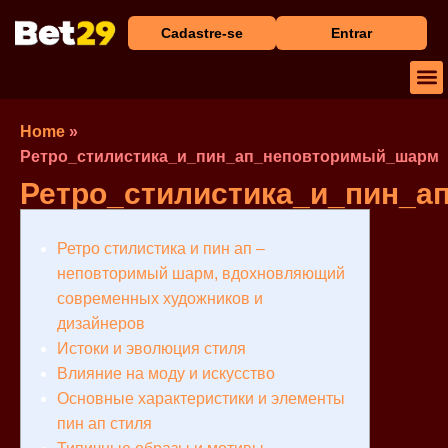
Cadastre-se
Entrar
Baix
Caça
Cassi
Home
»
Ретро_стилистика_и_пин_ап_неповторимый_шарм
Ретро_стилистика_и_пин_
Ретро стилистика и пин ап –
неповторимый шарм, вдохновляющий
современных художников и
дизайнеров
Истоки и эволюция стиля
Влияние на моду и искусство
Основные характеристики и элементы
пин ап стиля