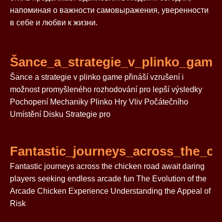
напоминая о важности самовыражения, уверенности
в себе и любви к жизни.
Šance_a_strategie_v_plinko_game
Šance a strategie v plinko game přináší vzrušení i
možnost promyšleného rozhodování pro lepší výsledky
Pochopení Mechaniky Plinko Hry Vliv Počátečního
Umístění Disku Strategie pro
Fantastic_journeys_across_the_ch
Fantastic journeys across the chicken road await daring
players seeking endless arcade fun The Evolution of the
Arcade Chicken Experience Understanding the Appeal of
Risk